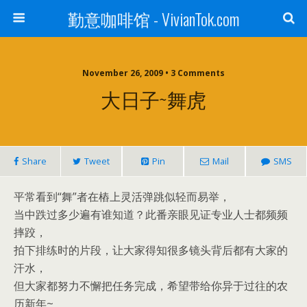
勤意咖啡馆 - VivianTok.com
November 26, 2009 • 3 Comments
大日子~舞虎
Share
Tweet
Pin
Mail
SMS
平常看到“舞”者在樁上灵活弹跳似轻而易举，
当中跌过多少遍有谁知道？此番亲眼见证专业人士都频频
摔跤，
拍下排练时的片段，让大家得知很多镜头背后都有大家的
汗水，
但大家都努力不懈把任务完成，希望带给你异于过往的农
历新年~