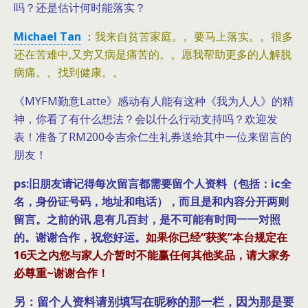
吗？还是估计何时能落实？
Michael Tan
：
我来自贫苦家庭。。要马上落实。。很多
还在苦难中,又穷又病是痛苦的。。愿我帮助更多的人解脱
病痛。。找到健康。。
《MYFM勤意Latte》感动有人能有这种《我为人人》的精
神，你看了有什么想法？会以什么行动支持吗？欢迎发
表！准备了RM200令吉余仁生礼券送给其中一位来留言的
朋友！
ps:旧朋友请记得每次留言都需要留个人资料（包括：ic全
名，身份证号码，地址和电话），而且是和内容分开两则
留言。之前的讯 息有几百封，是不可能有时间一一对照
的。谢谢合作，祝您好运。
如果你已经“获奖”本台规定在
16天之内您与家人介暂时不能赢任何其他奖品，请大家务
必尊重~谢谢合作！
另：留个人资料请别填写在昵称的那一栏，因为那是要