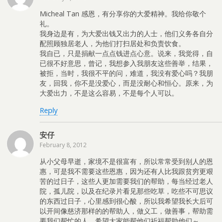
Micheal Tan 感恩，有分享你的大爱精神。我给你敬个
礼。
我身边是有，为大爱出钱又出力的人士，他们义务各自分
配照顾独居老人，为他们打扫居处和负责饮食。
我自已，只是捐献一点点钱进点心意。说来，我觉得，自
已很不好意思，曾记，我想参入我朋友这些善举，结果，
被拒，当时，我很不平的问，难道，我没有爱心吗？我朋
友，回我，你不是没爱心，而是没耐心和恒心。原来，为
大爱出力，不是这么容易，不是每个人可以。
Reply
安仔
February 8, 2012
从小父母早逝，家境不是很富有，所以常常受到别人的恩
惠，可是我不需要这些恩惠，因为还有人比我跟贫穷更艰
苦的过日子，这些人更加需要我们的帮助，每当经过老人
院，孤儿院，以及在纪录片看见那些吃草，吃些不可思议
的东西过日子，心里感到很心酸，所以我希望我长大后可
以开间像慈济那样的的帮助人，做义工，做善事，帮助需
要我们帮忙的人，希望大家能帮他们祈福帮助他们～