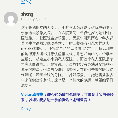
Reply
sheng
February 8, 2012
这个是我朋友的大爱。。小时候因为顽皮，嬉戏中她受了
伤被送去紧急入院。。在入院期间，年仅七岁的她到处在
医院跑。。把医院当游乐园。。无意中听到两名中年人背
着医生讨论着没钱动手术，平时三餐都有问题怎样送去
melaka就医。。还咒骂自己的母亲快点“走”。。所以现在
的她很努力读书并想快点赚大钱，并想和自己的几个读医
生朋友一起建立小小的私人医院。。而这个私人医院是专
为穷人而设的。。她常说。。虽然她没有办法改变那些不
孝子的想法，但是自少能让那些穷人在他们未来的医院得
到温暖，没有金钱的分忧。。好好养病。。她还需要很多
年来落实这个梦想，这个是一个伟大的梦想，希望她早日
成功~
Vivian卓卉勤
：能否代为请问你朋友，可愿意让我与他联
系，以得知更多进一步的资讯？谢谢留言！
Reply