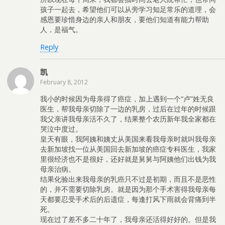
孩子一起去，希望他们可以从旁学习知足常乐的道理，会
感恩要珍惜身边的亲人和朋友，要他们知道有能力帮助
人，是福气。
Reply
凯
February 8, 2012
我小的时候因为母亲得了癌症，加上遇到一个“卢”姓无良
医生，帮我母亲切除了一边的乳房，过后在过年的时候跟
我父亲讲我母亲活不久了，结果整个农历新年我全家都在
哭泣中度过。
皇天有眼，我阿姨和姨丈从美国来看我母亲时就叫我母亲
去新加坡找一位从美国回去新加坡的癌症专科医生，我家
里很经济也不是很好，还好就是舅舅与阿姨他们出钱为我
母亲治病。
结果化验出来我母亲的乳癌只不过是初期，而且不是恶性
的，并不需要切除乳房。就是因为那个手术害得我母亲每
天都要忍受手术后的后遗症，每逢打风下雨就会背痛到半
死。
现在过了差不多二十年了，我母亲还活得好好的。但是我