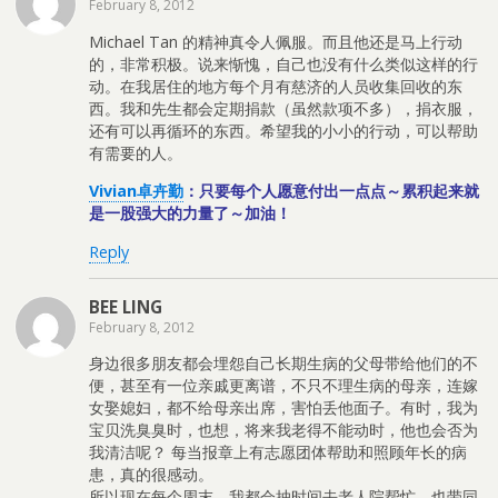
February 8, 2012
Michael Tan 的精神真令人佩服。而且他还是马上行动
的，非常积极。说来惭愧，自己也没有什么类似这样的行
动。在我居住的地方每个月有慈济的人员收集回收的东
西。我和先生都会定期捐款（虽然款项不多），捐衣服，
还有可以再循环的东西。希望我的小小的行动，可以帮助
有需要的人。
Vivian卓卉勤
：只要每个人愿意付出一点点～累积起来就
是一股强大的力量了～加油！
Reply
BEE LING
February 8, 2012
身边很多朋友都会埋怨自己长期生病的父母带给他们的不
便，甚至有一位亲戚更离谱，不只不理生病的母亲，连嫁
女娶媳妇，都不给母亲出席，害怕丢他面子。有时，我为
宝贝洗臭臭时，也想，将来我老得不能动时，他也会否为
我清洁呢？ 每当报章上有志愿团体帮助和照顾年长的病
患，真的很感动。
所以现在每个周末，我都会抽时间去老人院帮忙，也带同