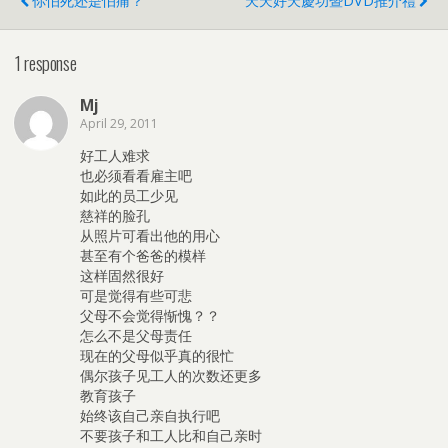
你怕死还是怕痛？
天天好天慶功暨DVD推介禮
1 response
Mj
April 29, 2011
好工人难求
也必须看看雇主吧
如此的员工少见
慈祥的脸孔
从照片可看出他的用心
甚至有个爸爸的模样
这样固然很好
可是觉得有些可悲
父母不会觉得惭愧？？
怎么不是父母责任
现在的父母似乎真的很忙
偶尔孩子见工人的次数还更多
教育孩子
始终该自己亲自执行吧
不要孩子和工人比和自己亲时