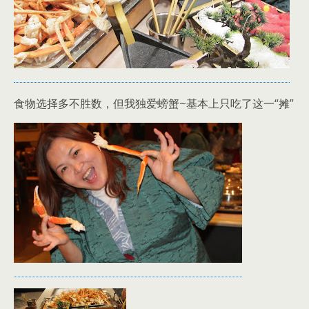
食物选择多不胜数，但我独爱螃蟹~基本上只吃了这一“摊”