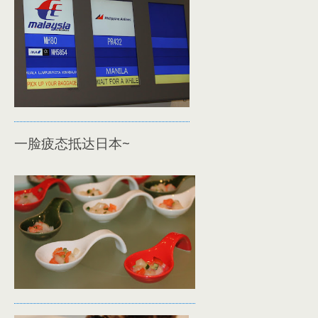
一脸疲态抵达日本~