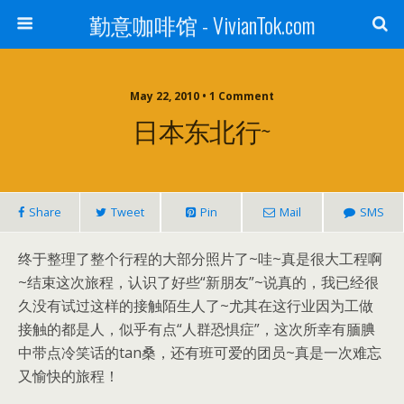
勤意咖啡馆 - VivianTok.com
May 22, 2010 • 1 Comment
日本东北行~
Share
Tweet
Pin
Mail
SMS
终于整理了整个行程的大部分照片了~哇~真是很大工程啊
~结束这次旅程，认识了好些“新朋友”~说真的，我已经很
久没有试过这样的接触陌生人了~尤其在这行业因为工做
接触的都是人，似乎有点“人群恐惧症”，这次所幸有腼腆
中带点冷笑话的tan桑，还有班可爱的团员~真是一次难忘
又愉快的旅程！