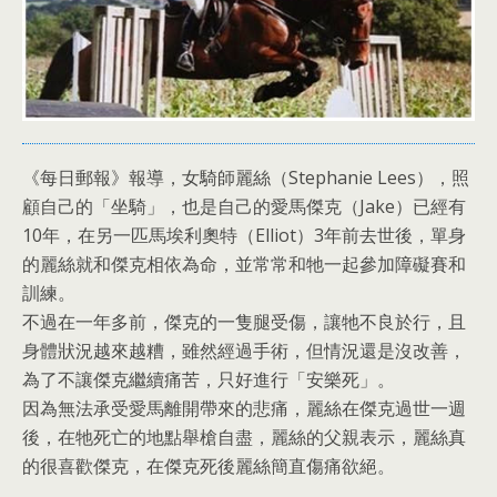
《每日郵報》報導，女騎師麗絲（Stephanie Lees），照
顧自己的「坐騎」，也是自己的愛馬傑克（Jake）已經有
10年，在另一匹馬埃利奧特（Elliot）3年前去世後，單身
的麗絲就和傑克相依為命，並常常和牠一起參加障礙賽和
訓練。
不過在一年多前，傑克的一隻腿受傷，讓牠不良於行，且
身體狀況越來越糟，雖然經過手術，但情況還是沒改善，
為了不讓傑克繼續痛苦，只好進行「安樂死」。
因為無法承受愛馬離開帶來的悲痛，麗絲在傑克過世一週
後，在牠死亡的地點舉槍自盡，麗絲的父親表示，麗絲真
的很喜歡傑克，在傑克死後麗絲簡直傷痛欲絕。