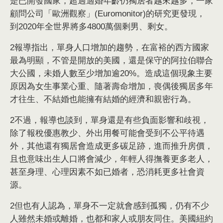
是已開發國家，超過適婚年齡仍獨居者越來越多，一家
顧問公司「歐洲觀察」(Euromonitor)的研究更發現，
到2020年全世界將多4800萬個剩男、剩女。
2報導指出，單身人口增加的趨勢，在富裕的西方國家
最為明顯，不管是開放的美國，還是保守的阿拉伯聯合
大公國，未婚人數至少增加逾20%。造成這個現象主要
原因為女生事業心重、隨著壽命增加，喪偶後獨居多年
才往生、不結婚也能擁有結婚的經濟和親密行為。
2不過，報導也談到，單身還是有些負面影響和歧視，
除了報稅優惠教少、外出用餐可能會受到不公平待遇
外，其他還有獨居會造成更多碳足跡，進而推升房價，
且也意味出生人口將會減少，年輕人得撫養更多老人，
甚至身理、心理因素不如已婚者，恐消耗更多社會資
源。
2但也有人認為，單身不一定就會感到孤獨，仍有不少
人雖然未婚或離婚，也都和家人或朋友同住。美國紐約