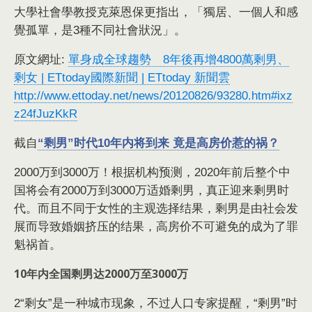
大學社會學教授克萊恩保更指出，「獨居、一個人和感
覺孤單，是3種不同社會狀況」。
原文網址:
單身成全球趨勢 8年後再增4800萬剩男、
剩女 | ETtoday國際新聞 | ETtoday 新聞雲
http://www.ettoday.net/news/20120826/93280.htm#ixz
z24fJuzKkR
截自
“剩男”时代10年内将到来 竟是高房价惹的祸？
2000万到3000万！根据机构预测，2020年前后整个中
国将会有2000万到3000万适婚剩男，真正迎来剩男时
代。而且不同于女性的主观选择结果，剩男是由社会发
展而导致婚姻挤压的结果，高房价不可避免的成为了罪
魁祸首。
10年内全国剩男达2000万至3000万
2“剩女”是一种城市现象，不过人口专家提醒，“剩男”时