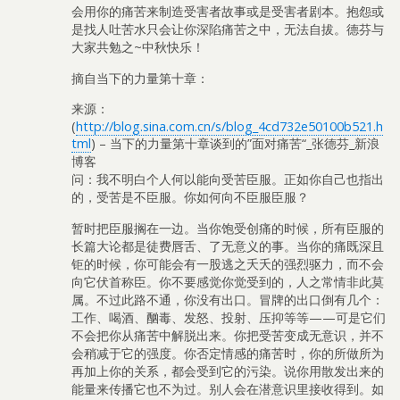
会用你的痛苦来制造受害者故事或是受害者剧本。抱怨或
是找人吐苦水只会让你深陷痛苦之中，无法自拔。德芬与
大家共勉之~中秋快乐！
摘自当下的力量第十章：
来源：
(
http://blog.sina.com.cn/s/blog_4cd732e50100b521.h
tml
) – 当下的力量第十章谈到的”面对痛苦“_张德芬_新浪
博客
问：我不明白个人何以能向受苦臣服。正如你自己也指出
的，受苦是不臣服。你如何向不臣服臣服？
暂时把臣服搁在一边。当你饱受创痛的时候，所有臣服的
长篇大论都是徒费唇舌、了无意义的事。当你的痛既深且
钜的时候，你可能会有一股逃之夭夭的强烈驱力，而不会
向它伏首称臣。你不要感觉你觉受到的，人之常情非此莫
属。不过此路不通，你没有出口。冒牌的出口倒有几个：
工作、喝酒、酗毒、发怒、投射、压抑等等——可是它们
不会把你从痛苦中解脱出来。你把受苦变成无意识，并不
会稍减于它的强度。你否定情感的痛苦时，你的所做所为
再加上你的关系，都会受到它的污染。说你用散发出来的
能量来传播它也不为过。别人会在潜意识里接收得到。如