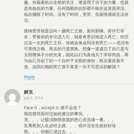
服。你藉着给出全然的关注，便汲用了当下的力量，也就
是你临在的力量。任何隐匿的抗拒都不能在这里面存活。
临在撤除了时间。没有了时间，受苦、负面情感就无法存
活。
接纳受苦就是迈向一趟死亡之旅。面对剧痛。容许它存
在，带着你的专注进入它，就是有意识地进入死亡。经历
过这一次的死亡之后，你就会体会到没有死亡——也没有
可畏惧之物。死去的只是我执。想像一道遗忘了自己是与
太阳整体不分的光束，因此以幻为真地为了求存而战，再
为自己另创了的一个自外于太阳的身份，然后紧抓着不
放。这回幻相的死亡算不算是一次不可思议的解脱？
Reply
解克
July 5, 2010
Face it，accept it..谁不会说？
我也曾经面对过如此难过的事实。。
哭。。。让眼泪彻彻底底的把心灵洗涤一番。。。
生离死别人生必经之路。。。或许没在生前好好珍
惜。。。但都已成过去。。。