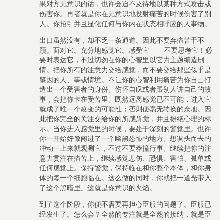
果对方无意识的话，也许会迫不及待地以某种方式攻击或
伤害你。再者就是你在无意识地投射痛苦的时候伤害了别
人。你招引并且显化任何与你内在状态相呼应的人事物。
出口虽然没有，却不乏一条通道。因此不要弃痛苦于不
顾。面对它。充分地感觉它。感受它——不要思考它！必
要时表达它，不过切勿在你的心智里以它为主题编造剧
情。把你所有的注意力交给感觉，而不要交给那些似乎是
肇因的人、事或情境。不让你的心智利用痛苦为你自己打
造出一个受害者的身份。伤怀自叹或者跟别人讲自己的故
事，会把你卡在受苦里。既然远离感觉已不可能，进入它
就成了唯一个改变的可能性；否则便毫无转换的余地。因
此把你完全的关注交给你的所感所觉，并且摒绝心理的标
示。当你进入感觉里的时候，要处于深刻的警觉里。也许
你一开始好像闯进了一个幽黑恐怖的地方。想调头而去的
冲动一上来就观测它，不过不要莽撞行事。继续把你的注
意力贯注在痛苦上，继续感觉悲伤、恐惧、害怕、孤单或
任何感觉上。保持警觉，保持临在和你整个本体，和你身
体的每一个细胞临在。这么做的同时，你就把一道光带入
了这个黑暗里。这就是你意识的火焰。
到了这个阶段，你便不需要再担心臣服的问题了。臣服已
经发生了。怎么会？全然的专注就是全然的接纳，就是臣