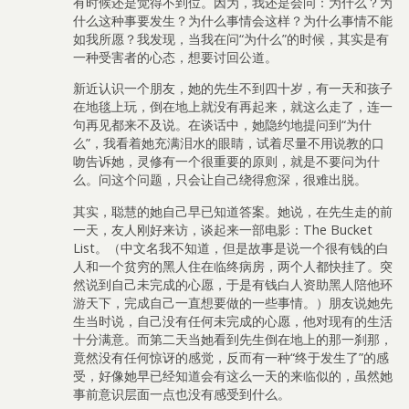
有时候还是觉得不到位。因为，我还是会问：为什么？为
什么这种事要发生？为什么事情会这样？为什么事情不能
如我所愿？我发现，当我在问“为什么”的时候，其实是有
一种受害者的心态，想要讨回公道。
新近认识一个朋友，她的先生不到四十岁，有一天和孩子
在地毯上玩，倒在地上就没有再起来，就这么走了，连一
句再见都来不及说。在谈话中，她隐约地提问到“为什
么”，我看着她充满泪水的眼睛，试着尽量不用说教的口
吻告诉她，灵修有一个很重要的原则，就是不要问为什
么。问这个问题，只会让自己绕得愈深，很难出脱。
其实，聪慧的她自己早已知道答案。她说，在先生走的前
一天，友人刚好来访，谈起来一部电影：The Bucket
List。（中文名我不知道，但是故事是说一个很有钱的白
人和一个贫穷的黑人住在临终病房，两个人都快挂了。突
然说到自己未完成的心愿，于是有钱白人资助黑人陪他环
游天下，完成自己一直想要做的一些事情。）朋友说她先
生当时说，自己没有任何未完成的心愿，他对现有的生活
十分满意。而第二天当她看到先生倒在地上的那一刹那，
竟然没有任何惊讶的感觉，反而有一种“终于发生了”的感
受，好像她早已经知道会有这么一天的来临似的，虽然她
事前意识层面一点也没有感受到什么。