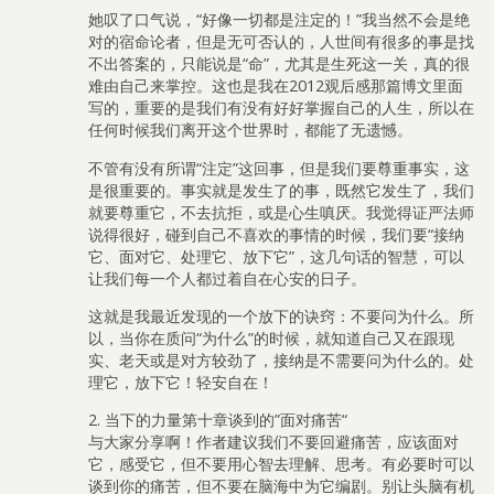
她叹了口气说，“好像一切都是注定的！”我当然不会是绝
对的宿命论者，但是无可否认的，人世间有很多的事是找
不出答案的，只能说是“命”，尤其是生死这一关，真的很
难由自己来掌控。这也是我在2012观后感那篇博文里面
写的，重要的是我们有没有好好掌握自己的人生，所以在
任何时候我们离开这个世界时，都能了无遗憾。
不管有没有所谓“注定”这回事，但是我们要尊重事实，这
是很重要的。事实就是发生了的事，既然它发生了，我们
就要尊重它，不去抗拒，或是心生嗔厌。我觉得证严法师
说得很好，碰到自己不喜欢的事情的时候，我们要“接纳
它、面对它、处理它、放下它”，这几句话的智慧，可以
让我们每一个人都过着自在心安的日子。
这就是我最近发现的一个放下的诀窍：不要问为什么。所
以，当你在质问“为什么”的时候，就知道自己又在跟现
实、老天或是对方较劲了，接纳是不需要问为什么的。处
理它，放下它！轻安自在！
2. 当下的力量第十章谈到的”面对痛苦“
与大家分享啊！作者建议我们不要回避痛苦，应该面对
它，感受它，但不要用心智去理解、思考。有必要时可以
谈到你的痛苦，但不要在脑海中为它编剧。别让头脑有机