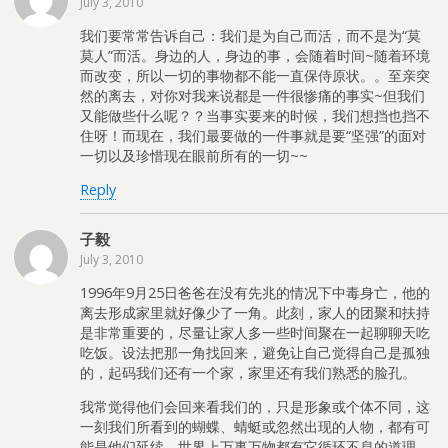
July 3, 2010
我们要常常告诉自己：我们是为自己而活，而不是为“莫
莫人”而活。身边的人，身边的事，会随着时间~随着环境
而改变，所以一切的事物都不能一直保侍原状。。至亲突
然的离去，对你对我来说都是一件很惨痛的事实~但我们
又能做些什么呢？？当事实要来的时候，我们想挡也挡不
住呀！而现在，我们最要做的一件事就是要“坚强”的面对
一切以及珍惜现在眼前所有的一切~~
Reply
子毅
July 3, 2010
1996年9月25日爸爸在没有先兆的情况下中毒身亡，他的
离去形成家里就好像少了一角。此刻，家人的团聚和扶持
是非常重要的，尽量让家人多一些时间聚在一起聊聊天吃
吃饭。设法把那一角找回来，避免让自己觉得自己是孤独
的，起码我们还有一个家，家里还有我们熟悉的脸孔。
我常觉得他们会回来看我们的，只是形象或个体不同，这
一刻我们所看到的蝴蝶、蜻蜓或忽然出现的人物，都有可
能是他们延续。世界上万事万物都有它循环不息的道理。