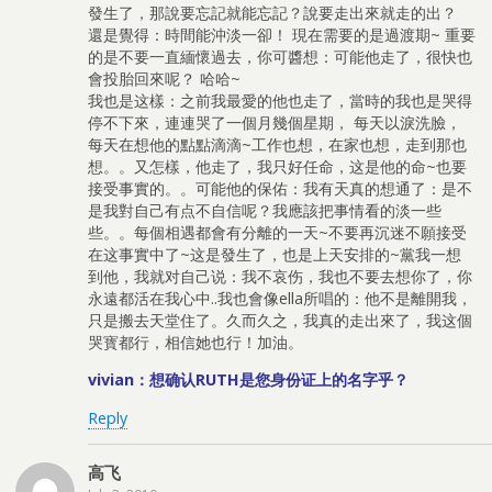
發生了，那說要忘記就能忘記？說要走出來就走的出？
還是覺得：時間能沖淡一卻！ 現在需要的是過渡期~ 重要
的是不要一直緬懷過去，你可醬想：可能他走了，很快也
會投胎回來呢？ 哈哈~
我也是这樣：之前我最愛的他也走了，當時的我也是哭得
停不下來，連連哭了一個月幾個星期， 每天以淚洗臉，
每天在想他的點點滴滴~工作也想，在家也想，走到那也
想。。又怎樣，他走了，我只好任命，这是他的命~也要
接受事實的。。可能他的保佑：我有天真的想通了：是不
是我對自己有点不自信呢？我應該把事情看的淡一些
些。。每個相遇都會有分離的一天~不要再沉迷不願接受
在这事實中了~这是發生了，也是上天安排的~黨我一想
到他，我就对自己说：我不哀伤，我也不要去想你了，你
永遠都活在我心中..我也會像ella所唱的：他不是離開我，
只是搬去天堂住了。久而久之，我真的走出來了，我这個
哭寳都行，相信她也行！加油。
vivian：想确认RUTH是您身份证上的名字乎？
Reply
高飞