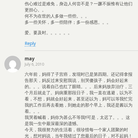
伤心难过是难免，身边人何尝不是？一蹶不振惟有让他们
更担心。。
何不为在世的人多做一些些。。。
多一些关怀，多一些陪伴；多一份感恩。。。
爱。要及时。。。。。。
Reply
may
July 6, 2010
六年前，妈得了子宫癌，发现时已是第四期。还记得拿报
告那天，妈反过来安慰我说，别哭傻孩子，妈会好起来
的。。。说着自己也红了眼睛。。。后来妈放弃治疗，三
个月后就走了。妈病重那段日子，我一直在逃避，以为不
看，不想，妈就会好起来，甚至还以为，妈可以等我忙完
我的工作后再去看她，到她走的那个早上，我还是酱以为
着。。。
我哭着喊着，妈你为甚么不等我!!可是，太迟了。。。这
是我一生中最深最深的遗憾。
今天，我很努力的生活着，很珍惜每一个家人团聚的时
光，想对妈说，当年我错过了您最后的日子，对不起妈！