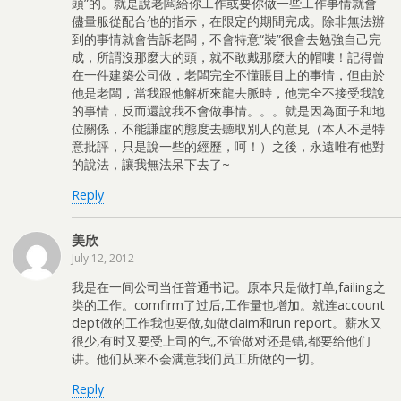
頭”的。就是說老闆給你工作或要你做一些工作事情就會
儘量服從配合他的指示，在限定的期間完成。除非無法辦
到的事情就會告訴老闆，不會特意“裝”很會去勉強自己完
成，所謂沒那麼大的頭，就不敢戴那麼大的帽嘍！記得曾
在一件建築公司做，老闆完全不懂賬目上的事情，但由於
他是老闆，當我跟他解析來龍去脈時，他完全不接受我說
的事情，反而還說我不會做事情。。。就是因為面子和地
位關係，不能謙虛的態度去聽取別人的意見（本人不是特
意批評，只是說一些的經歷，呵！）之後，永遠唯有他對
的說法，讓我無法呆下去了~
Reply
美欣
July 12, 2012
我是在一间公司当任普通书记。原本只是做打单,failing之
类的工作。comfirm了过后,工作量也增加。就连account
dept做的工作我也要做,如做claim和run report。薪水又
很少,有时又要受上司的气,不管做对还是错,都要给他们
讲。他们从来不会满意我们员工所做的一切。
Reply