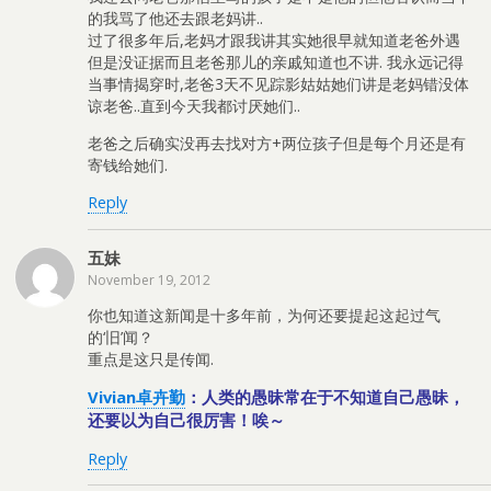
的我骂了他还去跟老妈讲..
过了很多年后,老妈才跟我讲其实她很早就知道老爸外遇
但是没证据而且老爸那儿的亲戚知道也不讲. 我永远记得
当事情揭穿时,老爸3天不见踪影姑姑她们讲是老妈错没体
谅老爸..直到今天我都讨厌她们..
老爸之后确实没再去找对方+两位孩子但是每个月还是有
寄钱给她们.
Reply
五妹
November 19, 2012
你也知道这新闻是十多年前，为何还要提起这起过气
的‘旧’闻？
重点是这只是传闻.
Vivian卓卉勤
：人类的愚昧常在于不知道自己愚昧，
还要以为自己很厉害！唉～
Reply