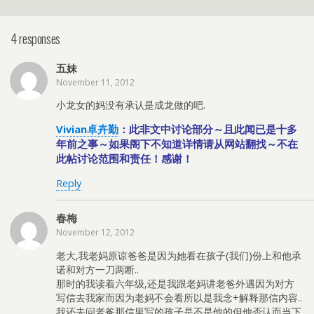
4 responses
五妹
November 11, 2012
小龙女的妈没有承认是成龙做的吧.
Vivian卓卉勤
：此非文中讨论部分～且此闻已是十多
年前之事～如果阁下不知道详情请从网站翻找～不在
此帖讨论范围和责任！感谢！
Reply
春梅
November 12, 2012
老大,我老妈原谅爸爸是因为她看在孩子(我们)份上和他承
诺和对方一刀两断..
那时的我读着六年级,还是我跟老妈讲老爸外遇因为对方
写信去我家而因为老妈不会看所以是我念+解释那信内容..
我还去问老爸那信里写的孩子是不是他的但他否认而当下