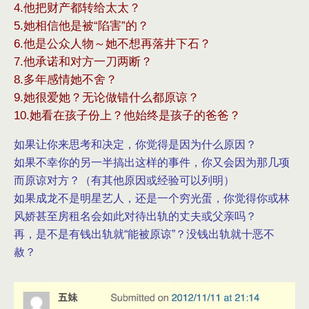
4.他把财产都转给太太？
5.她相信他是被“陷害”的？
6.他是公众人物～她不想再落井下石？
7.他承诺和对方一刀两断？
8.多年感情她不舍？
9.她很爱她？无论做错什么都原谅？
10.她看在孩子份上？他始终是孩子的爸爸？
如果让你来思考和决定，你觉得是因为什么原因？
如果不幸你的另一半搞出这样的事件，你又会因为那几项
而原谅对方？（有其他原因或经验可以列明）
如果成龙不是明星艺人，还是一个穷光蛋，你觉得你或林
风娇甚至房租名会如此对待出轨的丈夫或父亲吗？
再，是不是有钱出轨就“能被原谅”？没钱出轨就十恶不
赦？