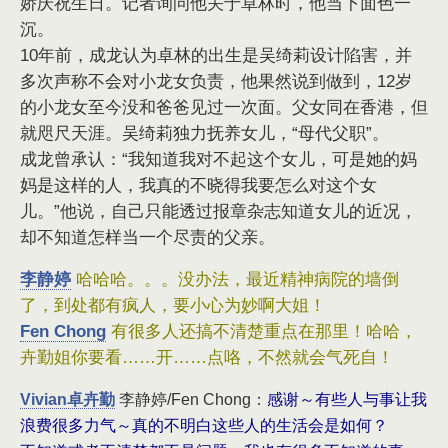
娇庆祝生日。记者询问他关于卓林时，他当下面色一
沉。
10年前，成龙认为卓林的出生是吴绮莉设计陷害，并
多次声称不会对小龙女负责，他果然说到做到，12岁
的小龙女至今没和爸爸见过一次面。父女同在香港，但
就咫尺天涯。吴绮莉独力抚养女儿，“母代父职”。
成龙曾承认：“我知道我对不起这个女儿，可是她的妈
妈是这样的人，我真的不晓得我要怎么对这个女
儿。”他说，自己只能透过报章杂志知道女儿的近况，
却不知道怎样当一个尽责的父亲。
哈哈哈。。。没办法，最近精神病院的墙倒
李静婷
了，到处都有疯人，要小心为妙啊大姐！
有很多人还搞不清楚重点在那里！哈哈，
Fen Chong
卉勤姐你要看……开……点咯，不然就会气死自！
感谢～有些人与事让我
Vivian卓卉勤
李静婷/Fen Chong：
浪费很多力气～真的不明白这些人的生活会是如何？