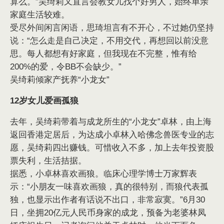
算么。”吴绮莉又直言会教女儿找个好男人，始终单亲
家庭生活较难。
受尽外间闲言闲语，思琦坦言有不开心，不过她仍坚持
说：“怎么走是自己决定，不用交代，再想回以前没意
思。每人都想有好家庭，但我现在不完整，惟有给
200%的爱，令BB不会缺少。”
吴绮莉倾家产抚养“小龙女”
12岁女儿爱画孤狼
去年，吴绮莉带着与成龙所生的“小龙女”卓林，由上海
返回香港定居后，为达成小卓林入哈佛念兽医专业的志
愿，吴绮莉四出赚钱。可惜收入不多，加上去年投资股
票失利，生活拮据。
据悉，小卓林喜欢画狼。临床心理学博士万家辉表
示：“小朋友一味喜欢画狼，真的很特别，而狼代表孤
独，也显示出作者有话说不出口，非常寂寞。”6月30
日，坐拥20亿元人民币身家的成龙，预备为老婆林凤