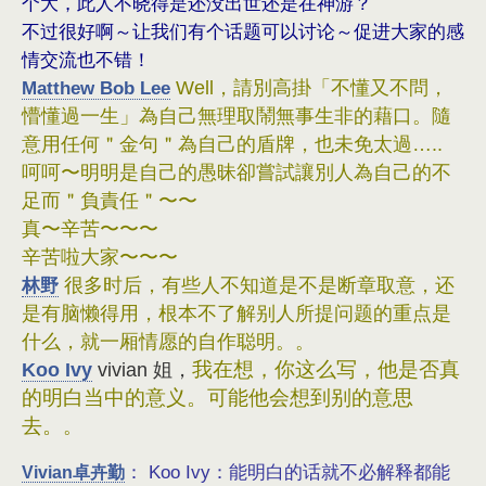
个大，此人不晓得是还没出世还是在神游？
不过很好啊～让我们有个话题可以讨论～促进大家的感
情交流也不错！
Matthew Bob Lee
Well，請別高掛「不懂又不問，
懵懂過一生」為自己無理取鬧無事生非的藉口。隨
意用任何＂金句＂為自己的盾牌，也未免太過…..
呵呵〜明明是自己的愚昧卻嘗試讓別人為自己的不
足而＂負責任＂〜〜
真〜辛苦〜〜〜
辛苦啦大家〜〜〜
林野
很多时后，有些人不知道是不是断章取意，还
是有脑懒得用，根本不了解别人所提问题的重点是
什么，就一厢情愿的自作聪明。。
我在想，你这么写，他是否真
Koo Ivy
vivian 姐，
的明白当中的意义。可能他会想到别的意思
去。
。
能明白的话就不必解释都能
Vivian卓卉勤
： Koo Ivy：