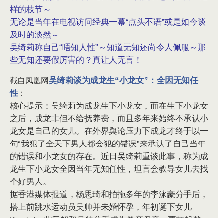
样的枝节～
无论是当年在电视访问经典一幕“点头不语”或是如今谈
及时的淡然～
吴绮莉称自己“唔知人性”～知道无知还尚令人佩服～那
些无知还要假厉害的？真让人无言！
吴绮莉谈为成龙生“小龙女”：全因无知任
截自凤凰网
性
：
核心提示：吴绮莉为成龙生下小龙女，而在生下小龙女
之后，成龙非但不给抚养费，而且多年来始终不承认小
龙女是自己的女儿。在外界舆论压力下成龙才终于以一
句“我犯了全天下男人都会犯的错误”来承认了自己当年
的错误和小龙女的存在。近日吴绮莉重谈此事，称为成
龙生下小龙女全因当年无知任性，坦言会教导女儿去找
个好男人。
据香港媒体报道，杨思琦和拍拖多年的李泳豪分手后，
搭上前跳水运动员吴帅并未婚怀孕，年初诞下女儿