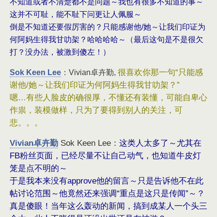
不知道或者不清楚都不是问题～我也有很多不知道的事～
这并不可耻，能不耻下问更让人佩服～
倒是不知道还要假厉害的？只能感谢他/她～让我们印证为
何阿妈生得我甘叻架？哈哈哈哈～（最后这句是不是很欠
打？没办法，被激到傻左！）
Sok Keen Lee
：Vivian卓卉勤,
很喜欢你那一句“只能感
谢他/她～让我们印证为何阿妈生得我甘叻架？”
嗯…有些人脸皮的确很厚，不懂还有装懂，可能自卑心
作祟，装模做样，只为了要得到别人的关注，可
悲。。。
这类人太多了～尤其在
Vivian卓卉勤
Sok Keen Lee：
FB粉丝页面，已经尽量不让自己动气，也知道牛皮灯
笼是点不明的～
于是我本来没有approve他的留言～只是告诉他不在此
帖讨论范围～他竟然还来强调“重点是这只是传闻”～？
真是傻眼！当年这么轰动的新闻，搞到成某人一个头三