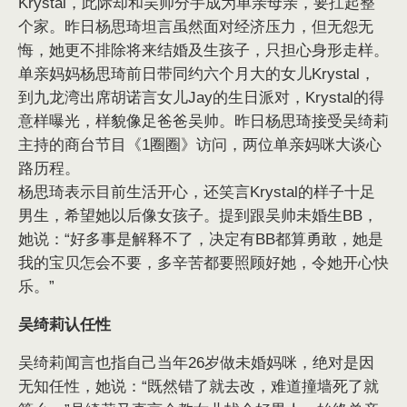
Krystal，此际却和吴帅分手成为单亲母亲，要扛起整
个家。昨日杨思琦坦言虽然面对经济压力，但无怨无
悔，她更不排除将来结婚及生孩子，只担心身形走样。
单亲妈妈杨思琦前日带同约六个月大的女儿Krystal，
到九龙湾出席胡诺言女儿Jay的生日派对，Krystal的得
意样曝光，样貌像足爸爸吴帅。昨日杨思琦接受吴绮莉
主持的商台节目《1圈圈》访问，两位单亲妈咪大谈心
路历程。
杨思琦表示目前生活开心，还笑言Krystal的样子十足
男生，希望她以后像女孩子。提到跟吴帅未婚生BB，
她说：“好多事是解释不了，决定有BB都算勇敢，她是
我的宝贝怎会不要，多辛苦都要照顾好她，令她开心快
乐。”
吴绮莉认任性
吴绮莉闻言也指自己当年26岁做未婚妈咪，绝对是因
无知任性，她说：“既然错了就去改，难道撞墙死了就