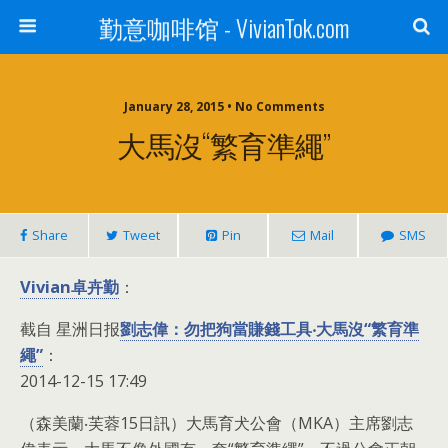
勤意咖啡馆 - VivianTok.com
January 28, 2015 • No Comments
大馬沒“繁育準繩”
Share
Tweet
Pin
Mail
SMS
Vivian卓卉勤
：
截自 星洲日报
劉志偉：勿把狗當賺錢工具‧大馬沒“繁育準
繩”
：
2014-12-15 17:49
（森美蘭‧芙蓉15日訊）大馬育犬公會（MKA）主席劉志