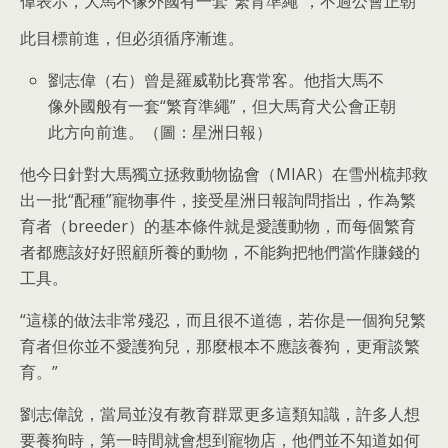
偉表示，大馬不像外國有一套“繁育準繩”，不過公會正朝
此目標前進，但必須循序漸進。
劉志偉（右）曾是羅威勒比賽常客。他指大馬不
像外國般有一套“繁育準繩”，但大馬育犬公會正朝
此方向前進。（圖：星洲日報）
他今日針對大馬獨立拯救動物協會（MIAR）在雪州梳邦救
出一批“配種”寵物事件，接受星洲日報詢問指出，作為繁
育者（breeder）的基本條件就是愛護動物，而每個繁育
者都應該好好照顧所養的動物，不能夠把牠們當作賺錢的
工具。
“這樣的做法非常殘忍，而且很不道德，若你是一個狗兒繁
育者但你並不愛護狗兒，那麼根本不應該養狗，更甭談繁
育。”
劉志偉說，當局並沒有教育群眾更多這類知識，許多人想
要養狗時，第一時間就會想到寵物店，他們並不知道如何