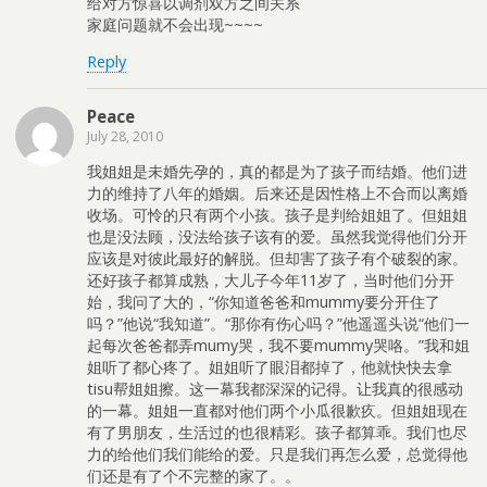
给对方惊喜以调剂双方之间关系
家庭问题就不会出现~~~~
Reply
Peace
July 28, 2010
我姐姐是未婚先孕的，真的都是为了孩子而结婚。他们进
力的维持了八年的婚姻。后来还是因性格上不合而以离婚
收场。可怜的只有两个小孩。孩子是判给姐姐了。但姐姐
也是没法顾，没法给孩子该有的爱。虽然我觉得他们分开
应该是对彼此最好的解脱。但却害了孩子有个破裂的家。
还好孩子都算成熟，大儿子今年11岁了，当时他们分开
始，我问了大的，“你知道爸爸和mummy要分开住了
吗？”他说“我知道”。“那你有伤心吗？”他遥遥头说“他们一
起每次爸爸都弄mumy哭，我不要mummy哭咯。”我和姐
姐听了都心疼了。姐姐听了眼泪都掉了，他就快快去拿
tisu帮姐姐擦。这一幕我都深深的记得。让我真的很感动
的一幕。姐姐一直都对他们两个小瓜很歉疚。但姐姐现在
有了男朋友，生活过的也很精彩。孩子都算乖。我们也尽
力的给他们我们能给的爱。只是我们再怎么爱，总觉得他
们还是有了个不完整的家了。。