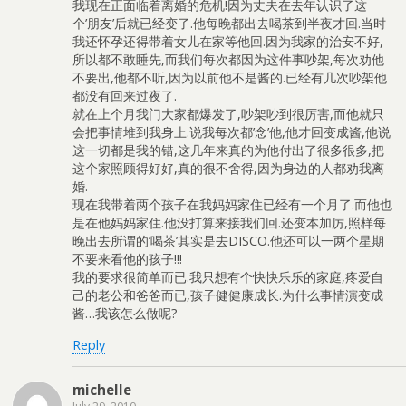
我现在正面临着离婚的危机!因为丈夫在去年认识了这
个’朋友’后就已经变了.他每晚都出去喝茶到半夜才回.当时
我还怀孕还得带着女儿在家等他回.因为我家的治安不好,
所以都不敢睡先,而我们每次都因为这件事吵架,每次劝他
不要出,他都不听,因为以前他不是酱的.已经有几次吵架他
都没有回来过夜了.
就在上个月我门大家都爆发了,吵架吵到很厉害,而他就只
会把事情堆到我身上.说我每次都’念’他,他才回变成酱,他说
这一切都是我的错,这几年来真的为他付出了很多很多,把
这个家照顾得好好,真的很不舍得,因为身边的人都劝我离
婚.
现在我带着两个孩子在我妈妈家住已经有一个月了.而他也
是在他妈妈家住.他没打算来接我们回.还变本加厉,照样每
晚出去所谓的’喝茶’其实是去DISCO.他还可以一两个星期
不要来看他的孩子!!!
我的要求很简单而已.我只想有个快快乐乐的家庭,疼爱自
己的老公和爸爸而已,孩子健健康成长.为什么事情演变成
酱…我该怎么做呢?
Reply
michelle