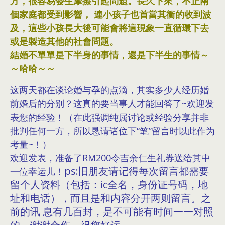
方，很容易發生摩擦引起問題。長久下來，不止兩
個家庭都受到影響， 連小孩子也首當其衝的收到波
及，這些小孩長大後可能會將這現象一直循環下去
或是製造其他的社會問題。
結婚不單單是下半身的事情，還是下半生的事情～
～哈哈～～
这两天都在谈论婚与孕的点滴，其实多少人经历
婚
前婚后的分别？这真的要当事人才能回答了~欢迎发
表您的经验！（在此强调纯属讨论或经验分享并非
批判任何一方，所以恳请诸位下“笔”留言时以此作为
考量~！）
欢迎发表，准备了RM200令吉余仁生礼券送给其中
ps:旧朋友请记得每次留言都需要
一位幸运儿！
留个人资料（包括：ic全名，身份证号码，地
址和电话），而且是和内容分开两则留言。之
前的讯 息有几百封，是不可能有时间一一对照