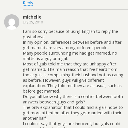
Reply
michelle
July 29, 2010
I am so sorry because of using English to reply the
post above..
In my opinion, differences between before and after
get married are vary among different people..
Many people surrounding me had get married, no
matter is a guy or a gal.
Most of gals told me that they are unhappy after
get married. The main reason that I’ve heard from
those gals is complaining their husband not as caring
as before. However, guys will give different
explanation. They told me they are as usual, such as
before get married.
Do you all know why there is a conflict between both
answers between guys and gals?
The only explanation that I could find is gals hope to
get more attention after they get married with their
another half.
I couldn’t say that guys are innocent, but gals could