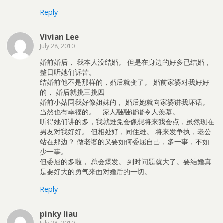
Reply
Vivian Lee
July 28, 2010
婚前婚后， 我本人没结婚。 但是在身边的好多已结婚，
整日听她们诉苦。
结婚前他不是那样的，婚后就变了。 婚前家婆对我好好
的， 婚后就挑三挑四
婚前小姑同我好像姐妹的， 婚后她就向家婆讲我坏话。
当然也有幸福的。一家人融融谐谐令人羡慕。
听得她们讲的多，我就难免会像想将来我会点，虽然现在
男友对我好好。 但相处好，同住难。 将来发争执，老公
站在那边？ 做老婆的又要如何委屈自己，多一事，不如
少一事。
但委屈的多啦， 总会爆发。 到时问题就大了。要结婚真
是要好大的勇气来面对婚后的一切。
Reply
pinky liau
July 28, 2010