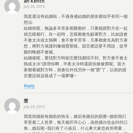
ah Kenth
July 28, 2010
我是還沒有結婚啦，不過身邊結婚的朋友都似乎有同一個
想法:
結婚前呢，無論多辛苦多困難都好，只要能跟對方在一起
就怎樣都行。在一起時，怎樣都會先顧著對方，比如說會
不會太冷或太熱啊，會不會辛苦等，凡事都會先為對方著
想，將對方保護到像個寶那樣。甜言蜜語更不用說，從早
聽到晚都不會膩。
結婚後呢，要找對方時卻怎麼找都找不到。對方會不會太
熱或太冷?誰理你啊，半夜太冷時還跟你搶被窩呢。當大
家都看膩對方時，就會往外找另外一個”寶”了，以前的甜
言蜜語就這樣成了一場夢嘍~
Reply
慧
July 29, 2010
我觉得婚前有婚前的快乐，婚后有婚后的甜蜜~婚前我们
享受着二人世界，每天都开开心心，虽然偶尔也会抖抖口
角….婚后呢~我们有了小孩后，什么事大家也有所商量，