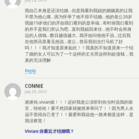
July 29, 2010
我自己本身是还没结婚…但是我看到我姐的婚姻真的让我
不禁为他心痛…因为怀孕了他不得不结婚…他的老公26岁
我姐19岁他们的开始我们看到的是幸福…有时候我们看到
的并不是我们所认为吧…直到我姐回来住…他不时会和身
边的人借钱…数目越借越大…我开始问他他不说…过后我
在他简讯里看见他说…老公…答应我别去打马机了好
吗！！！我才知道原来如此！！我真的不知道原来一个结
了婚的女人可以为了一个这样的丈夫而这样到处借钱，我
真的无法理解
Reply
CONNIE
July 29, 2010
谢谢你,vivian姐！！！还好我老公没听到你当时说我的留
言，哇哈哈！要不然回家就被抓来审问了！！因为男人永
远不觉得自己变了！！最爱和我说他一路来都是这样，是
我没察觉！
Vivian:你最近才结婚哦？