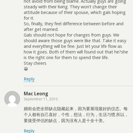
not avoid from being blame. Actually guys are going
steady with their living. They won’t change their
attitude because of their spouse, which gals hoping
for it.
So, finally, they feel difference between before and
after get married.
Gals should not hope for changes from guys. We
should aware those guys were like that. Take it easy
and everything will be fine. Just let your life flow as
how it goes. Both of them will found out that he?she
is the right one for them to spend their life.
Stay cheers
😀
Reply
Mac Leong
September 11, 2010
婚前会把全部缺点隐藏起来，因为要展现最好的仪态。每
个人都有自己喜好，个性，想法，行为，生活习惯.所以，
要接受伴侣的缺点，因为没有人是十全十美。
Reply