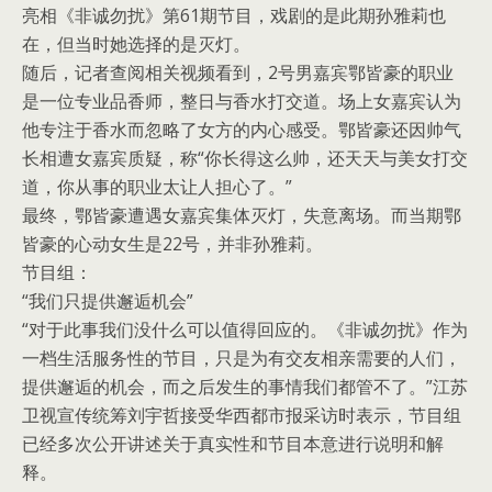
亮相《非诚勿扰》第61期节目，戏剧的是此期孙雅莉也
在，但当时她选择的是灭灯。
随后，记者查阅相关视频看到，2号男嘉宾鄂皆豪的职业
是一位专业品香师，整日与香水打交道。场上女嘉宾认为
他专注于香水而忽略了女方的内心感受。鄂皆豪还因帅气
长相遭女嘉宾质疑，称“你长得这么帅，还天天与美女打交
道，你从事的职业太让人担心了。”
最终，鄂皆豪遭遇女嘉宾集体灭灯，失意离场。而当期鄂
皆豪的心动女生是22号，并非孙雅莉。
节目组：
“我们只提供邂逅机会”
“对于此事我们没什么可以值得回应的。《非诚勿扰》作为
一档生活服务性的节目，只是为有交友相亲需要的人们，
提供邂逅的机会，而之后发生的事情我们都管不了。”江苏
卫视宣传统筹刘宇哲接受华西都市报采访时表示，节目组
已经多次公开讲述关于真实性和节目本意进行说明和解
释。