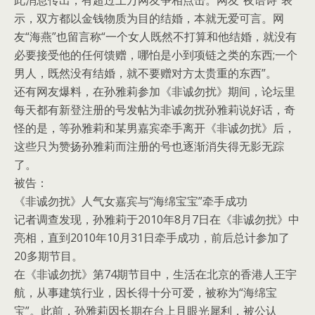
此消息传出，有超过上万网友争相点击。网友“夜语诗”表
示，双方都以金钱物质为目的结婚，本就无爱可言。网
友“海燕”也留言称“一个女人既然不打算和他结婚，就没有
必要接受他的任何馈赠，哪怕是小到项链之类的东西;一个
男人，既然没有结婚，就不要赠对方太贵重的东西”。
还有网友爆料，在孙雅莉参加《非诚勿扰》期间，论坛里
每天都有新登注册的号发帖为非诚勿扰孙雅莉说好话，奇
怪的是，等孙雅莉和某男嘉宾牵手离开《非诚勿扰》后，
这些只为赞扬孙雅莉而注册的号也逐渐消失得无影无踪
了。
被告：
《非诚勿扰》人气女嘉宾与“海绵宝宝”牵手成功
记者调查发现，孙雅莉于2010年8月7日在《非诚勿扰》中
亮相，直到2010年10月31日牵手成功，前后总计参加了
20多期节目。
在《非诚勿扰》第74期节目中，生活在北京的香港人王宇
航，从事建筑行业，因长得十分可爱，被称为“海绵宝
宝”。此前，孙雅莉因长期在台上且眼光犀利，被公认