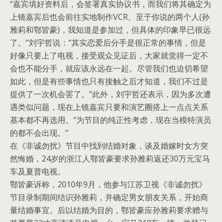
“嘉宾填好资料后，会签署真实协议书，而我们将其确定为
上镜嘉宾后也会前往实地制作VCR。至于你说的两个人(孙
雅莉和鄂皆豪)，我知道是参加过，但具体的印象早已很远
了。”刘宇哲说：“其实恋爱后分手是很正常的事情，但是
好像只要上了电视，接受观众见证后，大家就觉得一定不
会也不能分手，就应该永远在一起。尽管我们也迫切希望
如此，但是有些事情也只有接触之后才知道，我们不过是
提供了一次机会罢了。”此外，刘宇哲还表示，因为多次遭
遇类似问题，现在上镜嘉宾只要和演艺圈搭上一点点关系
基本都不再选用。“为节目的纯正性考虑，现在当模特演员
的都不会出现。”
在《非诚勿扰》节目中找到结婚对象，谈及婚嫁时女方突
然悔婚，24岁的浙江人鄂皆豪要求孙雅莉返还30万元宝马
车及夏普电视。
鄂皆豪诉称，2010年9月，他参与江苏卫视《非诚勿扰》
节目录制期间结识孙雅莉，并确定男女朋友关系，开始商
量结婚事宜。后以结婚为目的，鄂皆豪应孙雅莉要求赠与