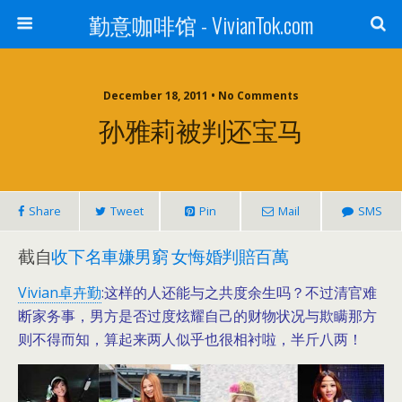
勤意咖啡馆 - VivianTok.com
December 18, 2011 • No Comments
孙雅莉被判还宝马
Share
Tweet
Pin
Mail
SMS
截自
收下名車嫌男窮 女悔婚判賠百萬
Vivian卓卉勤
:这样的人还能与之共度余生吗？不过清官难
断家务事，男方是否过度炫耀自己的财物状况与欺瞒那方
则不得而知，算起来两人似乎也很相衬啦，半斤八两！