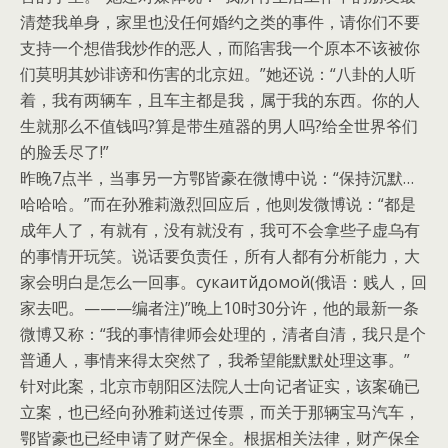
清楚我单身，家里也没任何婚约之类的事件，请你们不要
支持一个想借我炒作的恶人，而陷害我一个原本不该被你
们莫明其妙诽谤和伤害的北京妞。”她还说：“八卦的人听
着，我有两辆车，且车主都是我，属于我的东西。你的人
生就那么不值钱吗?算是带生殖器的男人吗?给全世界爷们
的脸丢尽了!”
昨晚7点半，当事另一方鄂皆豪在微博中说：“保持沉默…
哈哈哈。”而在孙雅莉激烈回应后，他则发微博说：“都是
成年人了，有就有，没有就没有，我可不会拿些子虚乌有
的事情开玩笑。说话要负责任，所有人都有分析能力，大
家会明白是怎么一回事。сукаитйдомой(俄语：贱人，回
家去吧。———编者注)”晚上10时30分许，他的最新一条
微博又称：“我的事情律师会处理的，清者自清，我只是个
普通人，事情来得太突然了，我希望能默默处理这事。”
针对此案，北京市朝阳区法院人士向记者证实，该案确已
立案，也已经向孙雅莉送过传票，而关于那辆宝马汽车，
鄂皆豪也已经申请了财产保全。根据相关法律，财产保全