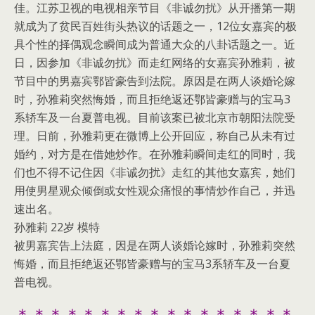
佳。江苏卫视的电视相亲节目《非诚勿扰》从开播第一期
就成为了贫民百姓街头热议的话题之一，12位女嘉宾的极
具个性的择偶观念瞬间成为普通大众的八卦话题之一。近
日，因参加《非诚勿扰》而走红网络的女嘉宾孙雅莉，被
节目中的男嘉宾鄂皆豪告到法院。原因是在两人谈婚论嫁
时，孙雅莉突然悔婚，而且拒绝返还鄂皆豪赠与的宝马3
系轿车及一台夏普电视。目前该案已被北京市朝阳法院受
理。日前，孙雅莉更在微博上公开回应，称自己从未有过
婚约，对方是在借她炒作。在孙雅莉瞬间走红的同时，我
们也不得不记住因《非诚勿扰》走红的其他女嘉宾，她们
用使男星观众倾倒或女性观众痛恨的事情炒作自己，并迅
速出名。
孙雅莉 22岁 模特
被男嘉宾告上法庭，因是在两人谈婚论嫁时，孙雅莉突然
悔婚，而且拒绝返还鄂皆豪赠与的宝马3系轿车及一台夏
普电视。
＊＊＊＊＊＊＊＊＊＊＊＊＊＊＊＊＊