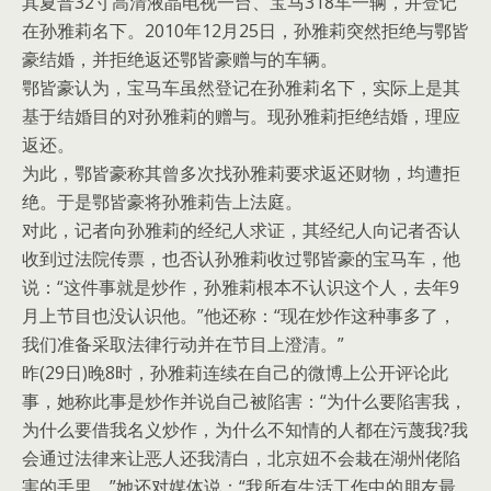
其夏普32寸高清液晶电视一台、宝马318车一辆，并登记
在孙雅莉名下。2010年12月25日，孙雅莉突然拒绝与鄂皆
豪结婚，并拒绝返还鄂皆豪赠与的车辆。
鄂皆豪认为，宝马车虽然登记在孙雅莉名下，实际上是其
基于结婚目的对孙雅莉的赠与。现孙雅莉拒绝结婚，理应
返还。
为此，鄂皆豪称其曾多次找孙雅莉要求返还财物，均遭拒
绝。于是鄂皆豪将孙雅莉告上法庭。
对此，记者向孙雅莉的经纪人求证，其经纪人向记者否认
收到过法院传票，也否认孙雅莉收过鄂皆豪的宝马车，他
说：“这件事就是炒作，孙雅莉根本不认识这个人，去年9
月上节目也没认识他。”他还称：“现在炒作这种事多了，
我们准备采取法律行动并在节目上澄清。”
昨(29日)晚8时，孙雅莉连续在自己的微博上公开评论此
事，她称此事是炒作并说自己被陷害：“为什么要陷害我，
为什么要借我名义炒作，为什么不知情的人都在污蔑我?我
会通过法律来让恶人还我清白，北京妞不会栽在湖州佬陷
害的手里。”她还对媒体说：“我所有生活工作中的朋友最