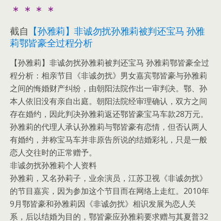
＊＊＊＊
截自
【孙雅莉】非诚勿扰孙雅莉被判还宝马 孙雅
莉鄂皆豪全过程分析
【孙雅莉】非诚勿扰孙雅莉被判还宝马 孙雅莉鄂皆豪全过
程分析：相亲节目《非诚勿扰》男女嘉宾鄂皆豪与孙雅莉
之间的悔婚财产纠纷，由朝阳法院作出一审判决。鄂、孙
本人依旧没有亲自出庭。朝阳法院经审理确认，双方之间
存在婚约，因此判决孙雅莉返还鄂皆豪宝马车款28万元。
孙雅莉的代理人承认孙雅莉与鄂皆豪有恋情，但否认两人
有婚约，并称宝马车并非原告所说的结婚彩礼，只是一般
恋人交往时的正常赠予。
非诚勿扰孙雅莉个人资料
孙雅莉，又名孙莉子，业余演员，江苏卫视《非诚勿扰》
的节目嘉宾，因为参加这个节目而在网络上走红。2010年
9月鄂皆豪和孙雅莉因《非诚勿扰》相识发展为恋人关
系，后以结婚为目的，鄂皆豪应孙雅莉要求赠与其夏普32