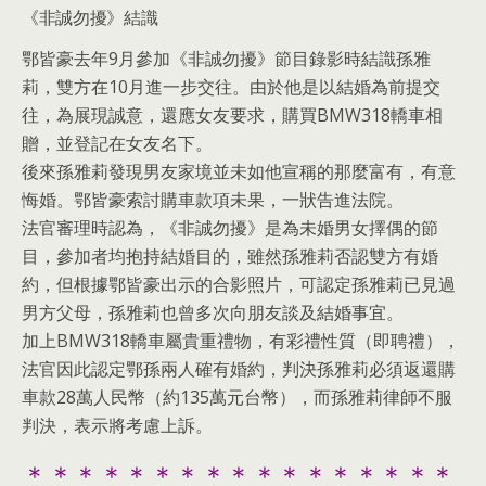
《非誠勿擾》結識
鄂皆豪去年9月參加《非誠勿擾》節目錄影時結識孫雅
莉，雙方在10月進一步交往。由於他是以結婚為前提交
往，為展現誠意，還應女友要求，購買BMW318轎車相
贈，並登記在女友名下。
後來孫雅莉發現男友家境並未如他宣稱的那麼富有，有意
悔婚。鄂皆豪索討購車款項未果，一狀告進法院。
法官審理時認為，《非誠勿擾》是為未婚男女擇偶的節
目，參加者均抱持結婚目的，雖然孫雅莉否認雙方有婚
約，但根據鄂皆豪出示的合影照片，可認定孫雅莉已見過
男方父母，孫雅莉也曾多次向朋友談及結婚事宜。
加上BMW318轎車屬貴重禮物，有彩禮性質（即聘禮），
法官因此認定鄂孫兩人確有婚約，判決孫雅莉必須返還購
車款28萬人民幣（約135萬元台幣），而孫雅莉律師不服
判決，表示將考慮上訴。
＊＊＊＊＊＊＊＊＊＊＊＊＊＊＊＊＊