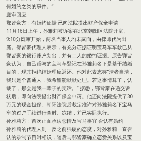
何婚约之类的事件。”
庭审回应：
鄂皆豪方：有婚约证据 已向法院提出财产保全申请
11月16日上午，孙雅莉被诉案在北京朝阳区法院开庭。
9:10分庭审开始，两名当事人均未露面，由律师代为出
庭。鄂皆豪代理人表示，有充分证据证明宝马车车款已从
鄂皆豪的银行账户划出，并有二人的婚约证据。原告鄂皆
豪认为，自己赠与的宝马车登记在孙雅莉名下是基于结婚
目的，现其拒绝结婚理应返还。他对此表态称“清者自清，
我只是个普通人，我希望能默默处理。若这事情算了，认
栽了，那会是我一辈子的笑话。” 据悉，鄂皆豪在递交诉
状后，即向法院提出财产保全申请。他还向法院提供了30
万元的现金担保。朝阳法院后裁定准许对孙雅莉名下宝马
车的过户手续进行查封、冻结，并已实际执行。
孙雅莉方：首次正面承认恋情及宝马事宜 否认有婚约
孙雅莉的代理人则一反之前强硬的态度，对孙雅莉一直否
认的录制节目时相识，随后与鄂皆豪确立恋爱关系以及宝