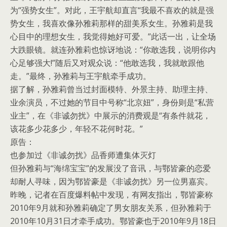
为“强势女生”。对此，王宇航却直言“我最不喜欢的就是强
势女生，我喜欢像孙雅莉那样的甜美系女生。孙雅莉是我
心目中的理想女生，我觉得她好可爱。”此话一出，让全场
大跌眼镜。就连孙雅莉也惊讶地说：“你敢选我，说明你内
心足够强大!”随后又对观众说：“他敢选我，我就敢跟他
走。”最终，孙雅莉与王宇航牵手成功。
据了解，孙雅莉曾当过封面模特、外景主持、助理主持、
业余演员，不过她的节目中号称“北京妞”，身份则是“私营
业主”，在《非诚勿扰》中展示的消费观是“有条件就花，
该花多少花多少，年轻不花何时花。”
原告：
也参加过《非诚勿扰》品香师遭集体灭灯
但孙雅莉与“海绵宝宝”的发展没了音讯，与鄂皆豪的恋爱
却耐人寻味，因为鄂皆豪是《非诚勿扰》另一位男嘉宾。
昨晚，记者在百度爆料帖中发现，有网友指出，鄂皆豪称
2010年9月就和孙雅莉确定了男女朋友关系，但孙雅莉于
2010年10月31日才牵手成功。鄂皆豪也于2010年9月18日