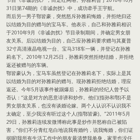
节目《非诚勿扰》，而走红网络。孙雅莉曾于2010年10月
31日第74期的《非诚勿扰》中，成功牵手王宇航。
而后另一男子鄂皆豪，突然怒斥孙雅莉悔婚，并拒绝归还
以结婚为目的赠与的宝马车。他表示，自己和孙雅莉相识
于2010年9月《非诚勿扰》节目录制期间，并确定男女朋
友关系。后以结婚为目的，自己应孙雅莉要求赠与其夏普
32寸高清液晶电视一台、宝马318车一辆，并登记在孙雅
莉名下。2010年12月25日，孙雅莉突然拒绝结婚，并拒绝
返还被赠与的车辆。
鄂皆豪认为，宝马车虽然登记在孙雅莉名下，实际上是其
以结婚为目的对孙雅莉的赠与。现孙雅莉拒绝结婚，理应
返还。今年5月该事件被踢爆后，孙雅莉的经纪人曾予以
否认：“这是对方的恶意诽谤和炒作。他们(指孙和鄂)不是
男女朋友关系，也没有谈婚论嫁。两个人认识不认识我不
太确定，至少我没有听过这个人(指鄂皆豪)。”2011年5月
29日，孙雅莉连续发微博称此事是炒作并怒称自己被陷
害，“你们不分青红皂白地说我有婚约，说我悔婚，你们证
据呢!我所有生活工作中的朋友最清楚我单身，家里也没任