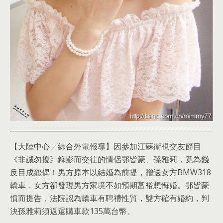
【大陸中心╱綜合外電報導】因參加江蘇衛視交友節目
《非誠勿擾》錄影而交往的情侶鄂皆豪、孫雅莉，竟為錢
反目成怨偶！男方原本以結婚為前提，贈送女方BMW318
轎車，女方卻發現男方家境不如預期富裕想悔婚。鄂皆豪
憤而提告，法院認為轎車有聘禮性質，雙方確有婚約，判
決孫雅莉須返還購車款135萬台幣。