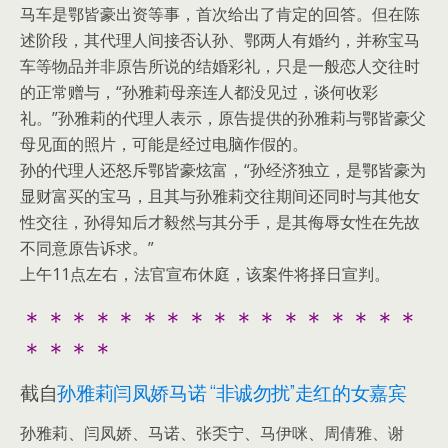
马车是鄂皆豪出资等事，首次给出了肯定的回答。但在陈
述阶段，其代理人间接否认孙、鄂两人有婚约，并称宝马
车等物品并非原告所说的结婚彩礼，只是一般恋人交往时
的正常赠与，“孙雅莉母亲连人都没见过，谈何收彩
礼。”孙雅莉的代理人表示，原告提供的孙雅莉与鄂皆豪父
母见面的照片，可能是经过电脑作假的。
孙的代理人还怒斥鄂皆豪炫富，“孙经济独立，是鄂皆豪为
显财富买的宝马，且其与孙雅莉交往期间还同时与其他女
性交往，孙得知后才毅然与其分手，是其侮辱女性在先故
不同意原告诉求。”
上午11点左右，法官宣布休庭，该案件将择日宣判。
＊＊＊＊＊＊＊＊＊＊＊＊＊＊＊＊＊
＊＊＊＊
截自
孙雅莉闫凤娇马诺 “非诚勿扰”走红的女嘉宾
孙雅莉、闫凤娇、马诺、张奀宁、马伊咪、周倩雅、谢