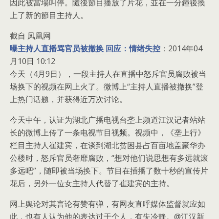
因此被當場叫停。隨後節目播放了片花，並­在一分鐘後換
上了新的節目主持人。
截自 凤凰网
曝主持人直播骂官员被撤换 回应：情绪失控
：2014年04
月10日 10:12
今天（4月9日），一段主持人在直播中怒斥官员腐败被当
场换下的视频在网上火了。微博上“主持人直播被撤换”登
上热门话题，并获得近万次讨论。
今天中午，认证为湖北广播电视台垄上频道江汉记者站站
长的微博上传了一条电视节目视频。视频中，《垄上行》
栏目主持人崔建宾，在谈到湖北贫困县占百亩地盖豪华办
公楼时，怒斥官员奢靡腐败，“想对他们说思想有多远就滚
多远吧”，随即被当场换下。节目在插播了数十秒的宣传片
花后，另外一位女主持人代替了崔建宾的主持。
网上舆论对其言论有赞有弹，有网友直呼媒体监督就应如
此，也有人认为他的表达过于个人，有失冷静。@江汉新