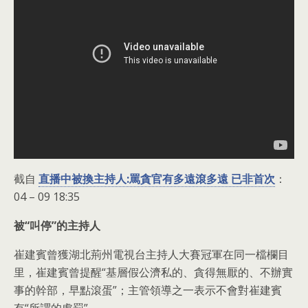
截自
直播中被換主持人:罵貪官有多遠滾多遠 已非首次
：
04 – 09 18:35
被“叫停”的主持人
崔建賓曾獲湖北荊州電視台主持人大賽冠軍在同一檔欄目
里，崔建賓曾提醒“基層假公濟私的、貪得無厭的、不辦實
事的幹部，早點滾蛋”；主管領導之一表示不會對崔建賓