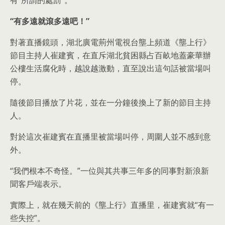
有“所謂的處罰”。
“有多遠就滾多遠吧！”
對著直播鏡頭，湖北廣電荊州電視台壟上頻道《壟上行》
節目主持人崔建賓，在直斥湖北貧困縣占百畝地蓋豪華辦
公樓生活腐化時，越說越激動，直至說出這句話被當場叫
停。
隨後節目播放了片花，並在一分鐘後換上了新的節目主持
人。
對於這次崔建賓在直播里被當場叫停，周圍人並不感到意
外。
“我們根本不奇怪。”一位與其共事三年多的同事對新浪新
聞客戶端表示。
實際上，就在幾天前的《壟上行》直播里，崔建賓就“有一
些失控”。