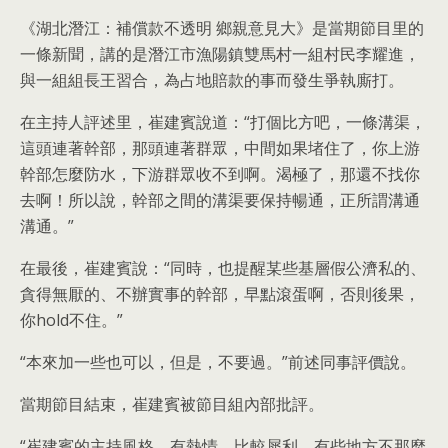
《湖北潛江：補償款不透明 鄉親意見大》是當期節目里的
一條新聞，講的是潛江市漁陽鎮雙馬村一組村民李耀進，
與一組組長王習合，為占地賠款的事而發生爭執廝打。
在主持人評述里，崔建賓說道：“打個比方吧，一條溝渠，
這頭連著幹部，那頭連著群眾，中間如果堵住了，你上游
幹部怎麼防水，下游群眾收不到啊。渴極了，那還不找你
去啊！所以說，幹部之間的溝渠要保持暢通，正所謂溝通
溝通。”
在最後，崔建賓說：“同時，也提醒某些基層假公濟私的、
貪得無厭的、不辦實事的幹部，早點滾蛋啊，否則後果，
你hold不住。”
“本來加一些也可以，但是，不要過。”前述同事評價說。
當期節目結束，崔建賓被節目組內部批評。
“崔建賓的主持風格，有熱情，比較犀利，有些地方不那麼