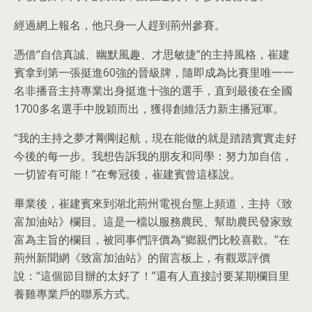
經過網上報名，他只身一人趕到荊州參賽。
憑借“自信真誠、幽默風趣、才思敏捷”的主持風格，崔建
賓拿到第一張挺進60強的晉級牌，隨即成為比賽里唯一一
名非播音主持專業出身挺進十強的選手，直到最後在全國
1700多名選手中脫穎而出，獲得創維活力新主播冠軍。
“我的主持之夢才剛剛起航，現在能做的就是踏踏實實走好
今後的每一步。我想告訴我的朋友和同學：努力加自信，
一切皆有可能！”在奪冠後，崔建賓曾這樣說。
畢業後，崔建賓來到湖北荊州電視台壟上頻道，主持《致
富加油站》欄目。這是一檔以服務農民、幫助農民發家致
富為主旨的欄目，被同事們評價為“鄉親們比較喜歡。”在
荊州新聞網《致富加油站》的留言板上，有觀眾評價
說：“這個節目辦的太好了！”還有人直接討要某期欄目里
養雞專業戶的聯系方式。