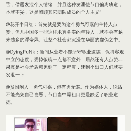
舌，借题发泄个人情绪，并且这种发泄使节目偏离轨道，
本就不妥，这是罔顾其它团队成员的个人主义“
@花开半日红：首先就是要为这个勇气可嘉的主持人点
赞，但凡中国多一些这样求真务实的年轻人，就不会有越
来越多的浮夸风。让整个社会都沉浸在华丽的虚伪之中。
@DyingPuNk：新闻从业者不能坚守职业道德，保持客观
中立的态度，丢掉饭碗一点都不意外，居然还有人点赞……
果真是社会矛盾积累到了一定程度，逮到个出口人们就要
发泄一下
@贫困闲人：勇气可嘉，但有勇无谋。作为媒体人，说话
不能光凭自己喜恶，节目当中爆粗口更是缺乏了职业道
德。