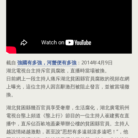
截自
強國有多強，河蟹便有多強
：2014年4月9日
湖北電視台主持斥官員腐敗，直播時當場被換。
日前網上一段主持人痛斥湖北貧困縣官員腐敗的視頻在網
上曝光，這位主持人因言辭激烈被­阻止發言，並被當場撤
換。
湖北貧困縣幾百官員享受奢靡，生活腐化，湖北廣電荊州
電視台壟上頻道《壟上行》節目的­一位主持人崔建賓在直
播中，直斥佔百畝地蓋豪華辦公樓的貧困縣官員。主持人
越說情緒越­激動，甚至說”思想有多遠就滾多遠吧！”，他