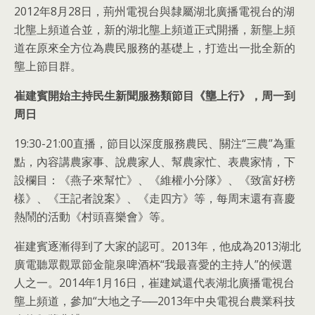
2012年8月28日，荊州電視台與隸屬湖北廣播電視台的湖
北壟上頻道合並，新的湖北壟上頻道正式開播，新壟上頻
道在原來全方位為農民服務的基礎上，打造出一批全新的
壟上節目群。
崔建賓開始主持民生新聞服務類節目《壟上行》，周一到
周日
19:30-21:00直播，節目以深度服務農民、關注“三農”為重
點，內容講農家事、說農家人、幫農家忙、表農家情，下
設欄目：《燕子來幫忙》、《維權小分隊》、《致富好榜
樣》、《王記者說案》、《走四方》等，每周末還有喜慶
熱鬧的活動《村頭喜樂會》等。
崔建賓逐漸得到了大家的認可。2013年，他成為2013湖北
廣電聽眾觀眾節金龍泉啤酒杯“我最喜愛的主持人”的候選
人之一。2014年1月16日，崔建斌還代表湖北廣播電視台
壟上頻道，參加“大地之子──2013年中央電視台農業科技