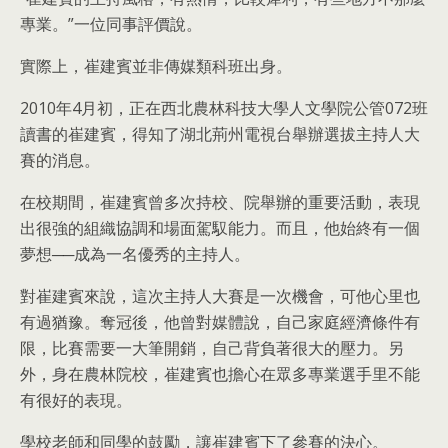
專業。”一位同事評價說。
實際上，崔建賓並非傳媒類科班出身。
2010年4月初，正在西北農林科技大學人文學院公管072班
讀書的崔建賓，得知了湖北荊州電視台舉辦選拔主持人大
賽的消息。
在校期間，崔建賓曾多次持校、院舉辦的重要活動，表現
出很強的組織協調和場面駕馭能力。而且，他始終有一個
夢想──成為一名優秀的主持人。
對崔建賓來說，這次主持人大賽是一次機會，可他心里也
有過猶豫。奪冠後，他曾對媒體說，自己家庭經濟條件有
限，比賽需要一大筆開銷，自己背負著很大的壓力。另
外，身在農林院校，崔建賓也擔心在眾多專業選手里不能
有很好的表現。
學校老師和同學的鼓勵，讓崔建賓下了參賽的決心。