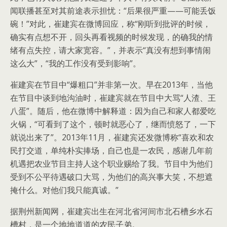
闻联播甚至对其前途表示担忧：“后果很严重——可能丢饭
碗！”对此，崔建宾在微博回应，称“刚听到批评的时候，
确实有点想不开，回头再看视频的时候发现，的确我的情
绪有点失控，请大家宽容。”，并表示“真没有想到事情闹
这么大”，“我的工作没有受到影响”。
崔建宾在节目中“爆粗口”并非第一次。早在2013年，当他
在节目中谈到地沟油时，崔建宾就在节目中大骂“人渣、王
八蛋”。随后，他在微博中解释道：因为自己和家人都爱吃
火锅，“可看到了这个，顿时就恶心了，继而愤怒了，一下
就说出来了”。2013年11月，崔建宾还发微博称“喜欢和农
民打交道，单纯朴实捧场，自己也是一农民，感谢几年前
机遇把农业节目主持人这个职业赐给了我。节目中为他们
受到不公平待遇破口大骂，为他们的高兴事大笑，不想遮
掩什么。对他们我只能真诚。”
据荆州新闻网，崔建宾出生在河北省河间市北石槽乡水石
槽村，是一个地地道道的农民子弟。