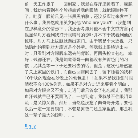
前一天工作累了，一回到家，我就在客厅里睡着了。朦胧
间，我仿佛看到有个脸很靠近我的眼睛，就把眼睛挣开
了。哇赛！眼前只见一张黑黑的脸，还没反应过来发生了
什么事，我居然就用英文问他“Who are you?!” （没想到
在那样意外的情形下，我还会考虑到他不会中文或方言:p)
很显然对方看到我打开眼睛时的惊吓并不下于我看到他的
惊吓。对方马上拔腿就跑出家门。由于我是个大近视，只
隐隐约约看到对方应该是个外劳。等我戴上眼镜追出去
时，只看到对方踩脚车远去的背影。再回头检查包包，幸
好，钱都还在。我是知道哥哥一向都没有关篱笆门的习
惯，尤其是等一下子还要出去的话。但是，这次他居然忘
了关上家里的铁门，而自己回房间去了，留下睡着的我和
10千块的现金在沙发上的包包里！！如果不是我睡觉时眼
睛都不会100%关完，如果不是对方走近来要看个明白，
如果对方眼尖又不贪，走进门后只管拿了包包就走，我那
血汗钱就早已不翼而飞了。一想到这，我就禁不住眼泪直
流，是又惊又喜。然后，当然也没忘了向哥哥开炮，要他
以后一定一定要锁门，不管是篱笆门还是家里的。那是我
这一辈子最大的惊吓。。。
Reply