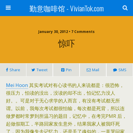
勤意咖啡馆 - VivianTok.com
January 30, 2012 • 7 Comments
惊吓
Share
Tweet
Pin
Mail
SMS
Mei Hoon
其实考试对有心读书的人来说都是：很恐怖，
很压力，怕读的没出，没读的却不出，怕记忆力没人
好。。可是对于无心求学的人而言，有没有考试都无所
谓。以前，我每次考试都很怕输，每次都是死背，所以连
做梦都时常梦到所温习的题目，记忆中，在考完PMR 后，
起做假期工，半路回家发生意外，结果我家人被我吓死
了，因为我像失去记忆力，还是丢了魂似的，一直哭问家