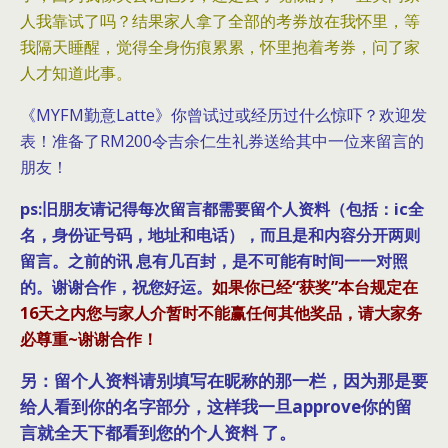
人我靠试了吗？结果家人拿了全部的考券放在我怀里，等
我隔天睡醒，觉得全身伤痕累累，怀里抱着考券，问了家
人才知道此事。
《MYFM勤意Latte》你曾试过或经历过什么惊吓？欢迎发
表！准备了RM200令吉余仁生礼券送给其中一位来留言的
朋友！
ps:旧朋友请记得每次留言都需要留个人资料（包括：ic全
名，身份证号码，地址和电话），而且是和内容分开两则
留言。之前的讯 息有几百封，是不可能有时间一一对照
的。谢谢合作，祝您好运。
如果你已经“获奖”本台规定在
16天之内您与家人介暂时不能赢任何其他奖品，请大家务
必尊重~谢谢合作！
另：留个人资料请别填写在昵称的那一栏，因为那是要
给人看到你的名字部分，这样我一旦approve你的留
言就全天下都看到您的个人资料 了。