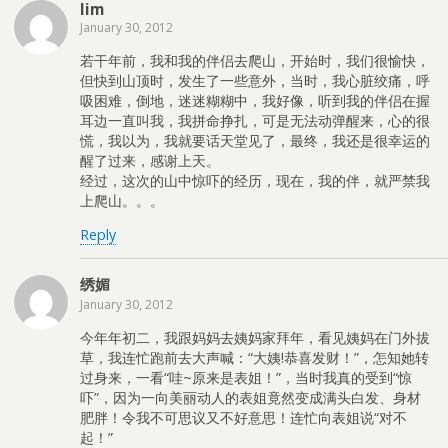
lim
January 30, 2012
若干年前，我和我的伴侣去爬山，开始时，我们很愉快，
但快到山顶时，发生了一些意外，当时，我心脏绞痛，呼
吸困难，倒地，迷迷糊糊中，我好像，听到我的伴侣在握
耳边一直叫我，我拼命挣扎，可是无法动弹醒来，心的很
慌，我以为，我就要话天堂见了，最终，我还是很幸运的
醒了过来，感谢上天。
经过，这次的山中惊吓的经历，现在，我的伴，就严禁我
上爬山。。。
Reply
绣媚
January 30, 2012
今年年初二，我跟妈妈去姨妈家拜年，看见姨妈在门外拔
草，我连忙跑前去大声喊：“大姨!恭喜发财！”，怎知她转
过身来，一看“哇~原来是表姐！”，当时我真的受到“惊
吓”，因为一向美丽动人的表姐竟然变成满头白发、身材
肥胖！令我不可思议又不好意思！连忙向表姐说“对不
起！”