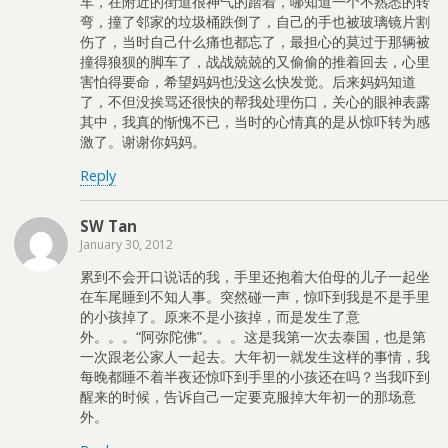
车，在附近的街道很神气的踏着，哪知道一个不熟悉的转
弯，撞了邻家的垃圾桶跌倒了，自己的手也被玻璃镜片割
伤了，当时自己什么痛也都忘了，最担心的莫过于那辆被
撞得狼狈的脚车了，战战兢兢的又偷偷的推着回去，心里
害怕得要命，希望妈妈也没这么快发觉。后来妈妈知道
了，不但没挨骂还很快的帮我处理伤口，关心的眼神表露
其中，我真的惭愧不已，当时的心情真的是从惊吓转为感
激了。谢谢你妈妈。
Reply
SW Tan
January 30, 2012
累到不会开口说话的我，手里还抱着大伯母的儿子一起坐
在车尾睡到不知人事。突然碰一声，惊吓到我是不是手里
的小孩掉了。原来不是小孩掉，而是发生了意
外。。。“阿弥陀佛”。。。这是我第一次去泰国，也是第
一次跟老公家人一起去。大年初一就发生这样的事情，我
每晚都睡不着半夜还惊吓到手里的小孩还在吗？当我吓到
醒来的时候，告诉自己一定要克服掉大年初一的那场意
外。