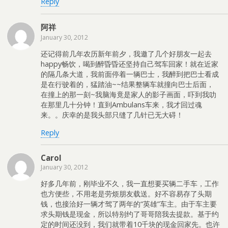
Reply
阿祥
January 30, 2012
还记得前几年农历新年前夕，我邀了几个好朋友一起去
happy畅饮，喝到醉昏昏还坚持自己驾车回家！就在近家
的隔几条大道，我前面停着一辆巴士，我醉到把巴士看成
是在行驶着的，猛踏油~~结果整辆车就撞向巴士后面，
在撞上的那一刻~我脑海竟是家人的影子画面，吓到我叻
在那里几十分钟！直到Ambulans车来，我才回过魂
来。。庆幸的是我头部只缝了几针已无大碍！
Reply
Carol
January 30, 2012
好多几年前，刚毕业不久，我一直想要买辆二手车，工作
也方便些，不用老是劳烦朋友载送。好不容易存了头期
钱，也接洽好一辆才驾了两年的“英雄”车主。由于车主要
求头期钱是现金，所以特别约了哥哥陪我去提款。基于约
定的时间还没到，我们就带着10千块的现金回家先。也许