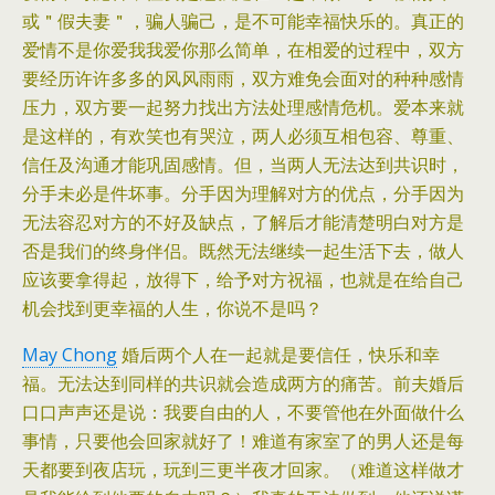
或＂假夫妻＂，骗人骗己，是不可能幸福快乐的。真正的
爱情不是你爱我我爱你那么简单，在相爱的过程中，双方
要经历许许多多的风风雨雨，双方难免会面对的种种感情
压力，双方要一起努力找出方法处理感情危机。爱本来就
是这样的，有欢笑也有哭泣，两人必须互相包容、尊重、
信任及沟通才能巩固感情。但，当两人无法达到共识时，
分手未必是件坏事。分手因为理解对方的优点，分手因为
无法容忍对方的不好及缺点，了解后才能清楚明白对方是
否是我们的终身伴侣。既然无法继续一起生活下去，做人
应该要拿得起，放得下，给予对方祝福，也就是在给自己
机会找到更幸福的人生，你说不是吗？
May Chong
婚后两个人在一起就是要信任，快乐和幸
福。无法达到同样的共识就会造成两方的痛苦。前夫婚后
口口声声还是说：我要自由的人，不要管他在外面做什么
事情，只要他会回家就好了！难道有家室了的男人还是每
天都要到夜店玩，玩到三更半夜才回家。（难道这样做才