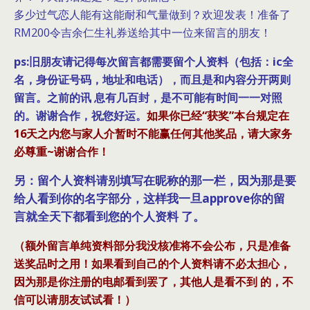
多少过气恋人能有这能耐和气量做到？欢迎发表！准备了
RM200令吉余仁生礼券送给其中一位来留言的朋友！
ps:旧朋友请记得每次留言都需要留个人资料（包括：ic全
名，身份证号码，地址和电话），而且是和内容分开两则
留言。之前的讯 息有几百封，是不可能有时间一一对照
的。谢谢合作，祝您好运。
如果你已经“获奖”本台规定在
16天之内您与家人介暂时不能赢任何其他奖品，请大家务
必尊重~谢谢合作！
另：留个人资料请别填写在昵称的那一栏，因为那是要
给人看到你的名字部分，这样我一旦approve你的留
言就全天下都看到您的个人资料 了。
（额外留言单纯资料部分我没核准将不会公布，只是准备
送奖品时之用！如果看到自己的个人资料请不必太担心，
因为那是你注册的电邮看到罢了，其他人是看不到 的，不
信可以请朋友试试看！）