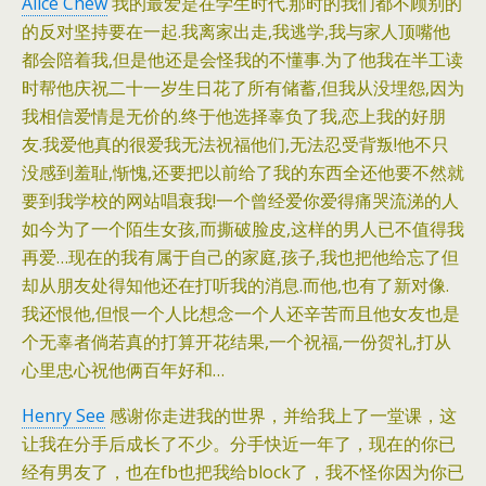
Alice Chew
我的最爱是在学生时代.那时的我们都不顾别的
的反对坚持要在一起.我离家出走,我逃学,我与家人顶嘴他
都会陪着我,但是他还是会怪我的不懂事.为了他我在半工读
时帮他庆祝二十一岁生日花了所有储蓄,但我从没埋怨,因为
我相信爱情是无价的.终于他选择辜负了我,恋上我的好朋
友.我爱他真的很爱我无法祝福他们,无法忍受背叛!他不只
没感到羞耻,惭愧,还要把以前给了我的东西全还他要不然就
要到我学校的网站唱衰我!一个曾经爱你爱得痛哭流涕的人
如今为了一个陌生女孩,而撕破脸皮,这样的男人已不值得我
再爱…现在的我有属于自己的家庭,孩子,我也把他给忘了但
却从朋友处得知他还在打听我的消息.而他,也有了新对像.
我还恨他,但恨一个人比想念一个人还辛苦而且他女友也是
个无辜者倘若真的打算开花结果,一个祝福,一份贺礼,打从
心里忠心祝他俩百年好和…
Henry See
感谢你走进我的世界，并给我上了一堂课，这
让我在分手后成长了不少。分手快近一年了，现在的你已
经有男友了，也在fb也把我给block了，我不怪你因为你已