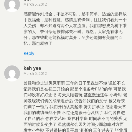
March 5, 2012
感情能作到成全，不是不可以，是不简单。适当的选择放
手祝福他，是种智慧。感情是双锋剑，往往我们看到一个
人受伤，却不知道有两个人在流血。我们都想成为树下乘
凉的人，奈何命运按排你去种树。既然，大家是有缘无
分，那在彼此还能祝福时离开，至少还能拥有美丽的回
忆，那也就够了
Reply
kah yee
March 5, 2012
曾经和你走过风风雨雨 三年的日子里说短不短 说长不长
记得我们是在初三开始的 那是个准备考PMR的年 可是我
们却没有好好念书 每天只顾着玩 甚至叛逆逃学 小考时 老
师发现我们俩的成绩退步后 便告知我们的父母 被父母亲
们训了一顿后 我们开始认真起来 努力拼学业 感谢老天爷
我们的成绩虽然不佳 不过还是很开心及格了 我们各自进
了自己的班 你在文艺班 我在科学班 时间表不同的关系 见
面的时候又变少了 虽然偶尔会因为时间少而忽略对方而
发生小争吵 不过很快的又平息 渐渐的 三年过去了 毕业后