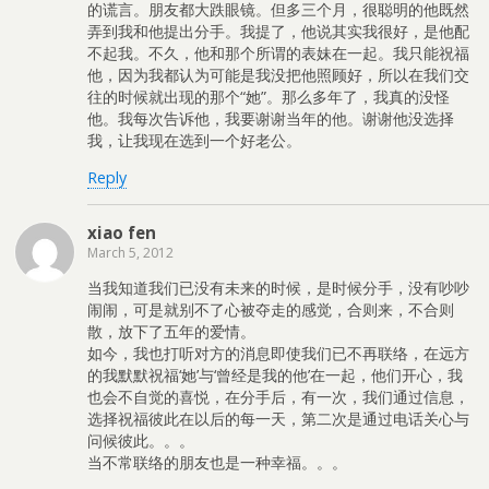
的谎言。朋友都大跌眼镜。但多三个月，很聪明的他既然
弄到我和他提出分手。我提了，他说其实我很好，是他配
不起我。不久，他和那个所谓的表妹在一起。我只能祝福
他，因为我都认为可能是我没把他照顾好，所以在我们交
往的时候就出现的那个“她”。那么多年了，我真的没怪
他。我每次告诉他，我要谢谢当年的他。谢谢他没选择
我，让我现在选到一个好老公。
Reply
xiao fen
March 5, 2012
当我知道我们已没有未来的时候，是时候分手，没有吵吵
闹闹，可是就别不了心被夺走的感觉，合则来，不合则
散，放下了五年的爱情。
如今，我也打听对方的消息即使我们已不再联络，在远方
的我默默祝福‘她’与‘曾经是我的他’在一起，他们开心，我
也会不自觉的喜悦，在分手后，有一次，我们通过信息，
选择祝福彼此在以后的每一天，第二次是通过电话关心与
问候彼此。。。
当不常联络的朋友也是一种幸福。。。