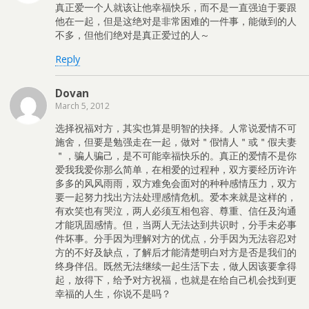
真正爱一个人就该让他幸福快乐，而不是一直强迫于要跟
他在一起，但是这绝对是非常困难的一件事，能做到的人
不多，但他们绝对是真正爱过的人～
Reply
Dovan
March 5, 2012
选择祝福对方，其实也算是明智的抉择。人常说爱情不可
施舍，但要是勉强走在一起，做对＂假情人＂或＂假夫妻
＂，骗人骗己，是不可能幸福快乐的。真正的爱情不是你
爱我我爱你那么简单，在相爱的过程种，双方要经历许许
多多的风风雨雨，双方难免会面对的种种感情压力，双方
要一起努力找出方法处理感情危机。爱本来就是这样的，
有欢笑也有哭泣，两人必须互相包容、尊重、信任及沟通
才能巩固感情。但，当两人无法达到共识时，分手未必事
件坏事。分手因为理解对方的优点，分手因为无法容忍对
方的不好及缺点，了解后才能清楚明白对方是否是我们的
终身伴侣。既然无法继续一起生活下去，做人因该要拿得
起，放得下，给予对方祝福，也就是在给自己机会找到更
幸福的人生，你说不是吗？