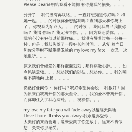
Please Dear证明给我看不能拥 有你是我的损失。。。。
分开了， 我们没有再联络。。一直好想知道你好吗？ 和
她一起。。。的时候你会想起我吗？直到那天和你与上
了， 你视我为陌路人。。。的时候 ， 我问我自己我恨你
吗？ 我憎 你吗？ 我无法恨你。。。因为我还爱你。。。
我的心没有好似以前那样痛。。我没有哭着过每一分每一
秒，但是，我却失落了一段好长的时间。。从复 着当日
和你分手时不断重播卫兰的 my love my fate 一次又一次
地重听。。。
原来我们曾经爱的那样轰轰烈烈，那样痛澈心肺。。。如
今风淡云轻。。。想起我们的以往，想起你。。。我的嘴
角不禁地向 上扬 。。。。
仍然好像问你： 你好吗？我好希望你会说： 我很好！因
为原来由我离开你的那天至今。。。我的爱不曾离开你，
而你却住入了我心深处。。。祝福你。。。
my love my fate you will fade away以後隔天與地
I love I hate I’ll miss you always我永遠亦愛你，
太美好的東西會走，還未愛夠了你怎放手。從來不肯假
想 失去你那感受。