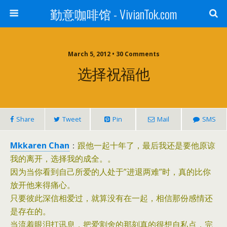
勤意咖啡馆 - VivianTok.com
March 5, 2012 • 30 Comments
选择祝福他
Share
Tweet
Pin
Mail
SMS
Mkkaren Chan
：
跟他一起十年了，最后我还是要他原谅
我的离开，选择我的成全。。
因为当你看到自己所爱的人处于”进退两难”时，真的比你
放开他来得痛心。
只要彼此深信相爱过，就算没有在一起，相信那份感情还
是存在的。
当流着眼泪打讯息，把爱割舍的那刻真的很想自私点，完