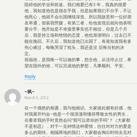
阻碍他的学业和前途。我们相爱已有3 年，我真的很爱
他，我知道他也是很在乎我，但是如果我们不分手，不让
他死心，他就不会出国继续深造。所以我故意和一位好朋
友串通，假装我劈腿，有第三者，给他发现后就向他表明
要分手。他开始是不肯接受事实也不相信，但是几个月
后，我坚持立场和绝情的态度，他也渐渐明白，过去已不
能在挽回。不久后，我知道他已出国了，有谁知道我有多
伤心难过，每晚哭湿了枕头，我还是没 后悔当初的决
定。
祝福他，是我唯一可以做的事，想念他，从没停止过，希
望在国外的他，可以完成他的梦想，凡事顺利、平安。
Reply
~枫~
March 5, 2012
在一个偶然的相遇，我与他相识。大家彼此都有好感，他
对我展开约会~他是一个很浪漫和懂得尊敬女性的男生，
在要牵我的手时竟然会问“我可以牵你的手吗”？（大家都
不是初恋），对于一见钟情这种爱情，往往对对方的爱是
多么的期待。相隔两地的我们，大家都会掏出时间去见对