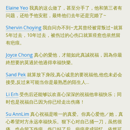
Elaine Yeo
我真的这么做了，甚至分手了，他和第三者有
问题，还给予他安慰，最终他们去年还是完婚了~
Shervin Choying
我自问办不到~尤其曾经被背叛过~就算
5年过去，10年过去，被伤过的心伤口就算痊愈也依然留
有疤痕。
Joyce Chong
真心的愛他，才能如此真誠祝福，因為你最
終想要的莫過於他過得幸福快樂。
Sand Pek
就算放下身段,真心诚意的要祝福他,他也未必会
接受,反过来可能当你是最熟悉的陌生人…
Li Erh
受伤后还能够以欢喜心深深的祝福他幸福快乐；同
时也是祝福自己因为你已经走出伤痛！
Su AnnLim
真心祝福是唯一的真爱。你真心爱他／她，真
心希望对方永远幸福快乐。狠下心对自己捅一刀，虽然很
痛，也会留下伤痕，伤口好了后，疤痕变成回忆，依然可