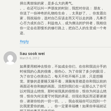
择出离烦恼的家，是多么大的勇气。
。。在还可以叫一声朋友的时刻，我想对你说： 朋友，
你送了一份神奇的礼物给生命，，太美妙了。。你发愿出
家，我祝福你，选对自己应该走而又可以走的路，凡事尽
心尽力成长自己，利益他人，成为佛法的护持者，我相信
你一定会在那慢长的修行路上，把自己人的生变成一个奇
迹。
Reply
liau sook wei
March 6, 2012
如果要用精神去恨你，不如成全你们。在你和我说分手的
时候我的心真的很痛，很伤心。为了你留了多少的眼泪，
为了你甘心伤害自己，每天不吃不喝不上班，只是想睡
觉。更惨的是要睡又睡不着，满脑海里都是你和我以前的
画面还有你和她的画面。没想到我们在一起那么久了你可
以对我这么绝情。那时候我真的很恨你，恨你为何这么绝
情，恨你为何没遵守对我的承诺。但现在我反而还要谢谢
你，谢谢你给的一切一切。。。我会祝福你可以找到一个
比我更爱你的她。。。你一定要幸福噢！如果你幸福就证
明了我的离开是值得的。。。