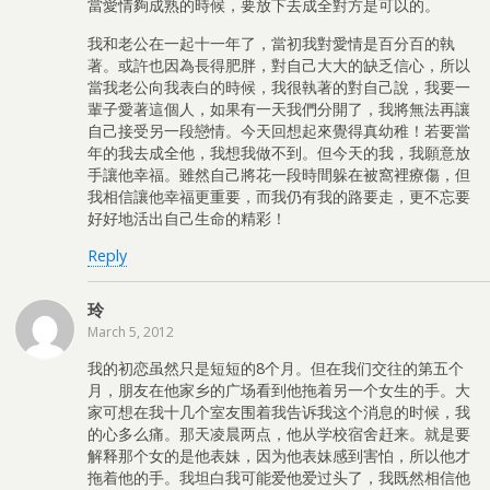
當愛情夠成熟的時候，要放下去成全對方是可以的。
我和老公在一起十一年了，當初我對愛情是百分百的執
著。或許也因為長得肥胖，對自己大大的缺乏信心，所以
當我老公向我表白的時候，我很執著的對自己說，我要一
輩子愛著這個人，如果有一天我們分開了，我將無法再讓
自己接受另一段戀情。今天回想起來覺得真幼稚！若要當
年的我去成全他，我想我做不到。但今天的我，我願意放
手讓他幸福。雖然自己將花一段時間躲在被窩裡療傷，但
我相信讓他幸福更重要，而我仍有我的路要走，更不忘要
好好地活出自己生命的精彩！
Reply
玲
March 5, 2012
我的初恋虽然只是短短的8个月。但在我们交往的第五个
月，朋友在他家乡的广场看到他拖着另一个女生的手。大
家可想在我十几个室友围着我告诉我这个消息的时候，我
的心多么痛。那天凌晨两点，他从学校宿舍赶来。就是要
解释那个女的是他表妹，因为他表妹感到害怕，所以他才
拖着他的手。我坦白我可能爱他爱过头了，我既然相信他