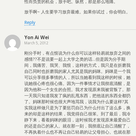
性而负责的机会，放手吧。纵然，那是那么地痛。
放手啊~ 人生要学习放弃最难。如果你试过，你会明白。
Reply
Yon Ai Wei
March 5, 2012
刚分手时，有点恨说为什么你可以这样轻易就放弃之间的
感情??不是说要一起上大学之类的话…但是因为分手期
间，我痛苦、我哭、我恨，这样的方式，我只是在折磨我
自己同时也折磨我的家人尤其是我的妈咪。妈咪是一个我
可以分享很多事情的人，所以当她看到我这样的时候，她
说她很心疼也很心痛。因为一件事情才让我彻底清醒，是
因为他和一个女生的合照。我才发现原来我被背叛了。那
一天我只知道我发了疯的乱甩东西，把他送的东西全都扔
了。妈咪那时候也很大声地骂我，说我为什么要这样?其
实我这样做只是为了要惩罚自己为什么付出了这么多，换
来的却是这样的结果，我觉得自己很笨。到了最后，我冷
静下来，看着妈咪的眼泪，这时候我才发现原来最爱自己
的还是自己的家人。就在那一刻，我彻底让自己清醒了，
不再执着什么也不再让自己轻易的让父母担心。也就在那