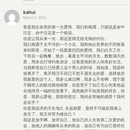
kahui
March 5, 2012
那是我生命里的第一次爱情。我们的相遇，只能说是命中
注定，命中注定是一个错误。
但是让我从来一次，那还是我无怨无悔的付出。
我们相遇于太平洋的一个小岛，我和他从世界的不同角落
来到那里，开始了一段轰轰烈烈的爱情。我们白天工作，
下班后一起晚餐，散步，看看太平洋的月光，数数满天的
星，周末去打球钓鱼游泳，过着度假的非人间美好生活。
当我察觉自己已经爱上这个男人的时候，我知道，我是时
候离开了。离开我万不得已不想不愿失去的爱，选择放弃
我最爱的这个人。我多么难过啊，我多么不舍啊，我宁愿
不顾世人的眼光跟他相爱，但是受不了自己无心伤害他远
在地球另一端的结发妻子。虽然她并不知道我的存在，但
是，我那么爱他，我曾经想过，我何必管她的感受？我何
必在乎？
但是我追求的天长地久 永远相爱，显然不可能在我身上
发生了。我又何苦为难自己？
我还是放手啊，放开自己，放自己的人生有第二次爱的机
会，放他人的婚姻有从来的机会，放自己有为自己曾经任