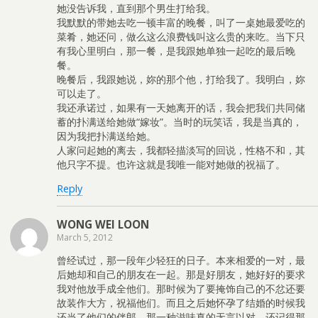
她没告诉我，直到那个男生打给我。
我默默的带她去吃一顿丰富的晚餐，叫了一桌她最爱吃的
菜肴，她还问，做么这么浪费钱叫这么贵的来吃。当下只
有我心里明白，那一餐，是我跟她单独一起吃的最后晚
餐。
晚餐后，我跟她说，妳的那个他，打给我了。我明白，妳
可以走了。
我还承诺过，如果有一天她离开的话，我会把我们共同储
蓄的扑满送给她做“嫁妆”。当时的玩笑话，我是当真的，
因为我把扑满送给她。
人家问起她的离去，我都轻描淡写的回说，性格不和，其
他只字不提。也许这就是我唯一能对她做的祝福了。
Reply
WONG WEI LOON
March 5, 2012
曾经试过，那一段年少轻狂的日子。本来相爱的一对，最
后她却和自己的朋友在一起。那是好朋友，她好好的要求
我对他放手成全他们。那时候为了要掩饰自己的不忿还要
故装作大方，祝福他们。而且之后她怀孕了结婚的时候我
还当了他们的伴郎。那一种滋味真的无言以对。还记得那