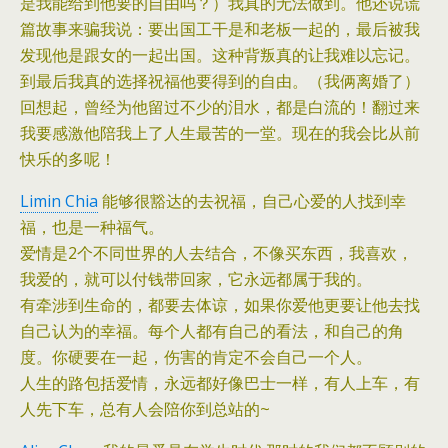
是我能给到他要的自由吗？）我真的无法做到。他还说谎
篇故事来骗我说：要出国工干是和老板一起的，最后被我
发现他是跟女的一起出国。这种背叛真的让我难以忘记。
到最后我真的选择祝福他要得到的自由。（我俩离婚了）
回想起，曾经为他留过不少的泪水，都是白流的！翻过来
我要感激他陪我上了人生最苦的一堂。现在的我会比从前
快乐的多呢！
Limin Chia
能够很豁达的去祝福，自己心爱的人找到幸
福，也是一种福气。
爱情是2个不同世界的人去结合，不像买东西，我喜欢，
我爱的，就可以付钱带回家，它永远都属于我的。
有牵涉到生命的，都要去体谅，如果你爱他更要让他去找
自己认为的幸福。每个人都有自己的看法，和自己的角
度。你硬要在一起，伤害的肯定不会自己一个人。
人生的路包括爱情，永远都好像巴士一样，有人上车，有
人先下车，总有人会陪你到总站的~