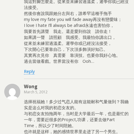
我這對腳怎麼走。從來並未練習過溫柔，遲學你或已經沒
法接受。
然後你會說我跟她分左與右，誰希罕這種手拖手
my love my fate you will fade away再沒有戀愛味；
I love I hate I’ll always be afraid永遠也害怕你，
我要首先講聲 我走。還是愛到你說 請你走！
如果講一聲 請照顧 我感受。我最怕你講出口，
從來並未練習過溫柔。遲學你或已經沒法接受，
下次開心已要靠自己，下次頂多飾演好知己。
其實再次見你 真需要 靠演技。也要你我好心地。
過去當做看戲。世界當沒有你 Ooh…
Reply
Wong
March 5, 2012
选择祝福她！多少过气恋人能有这能耐和气量做到？我确
实是这么对我的初恋女友的。
与初恋女友拍拖两年，当时是大学最后一年，也是最忙的
一年，需要赶很多的Project,功课，还要去做Part
Time，所以少了时间陪她。
也许就是这样，她的感情世界里走进了另一个男生。