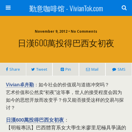
勤意咖啡馆 - VivianTok.com
November 9, 2012 • No Comments
日漢600萬投得巴西女初夜
Share
Tweet
Pin
Mail
SMS
Vivian卓卉勤
：如今社会的价值观与道德冲突吗？
艺术价值和公然卖“初夜”这等事，世人的接受程度会因为
如今的思想开放而改变乎？你又能否接受这样的交易与探
讨？
日漢600萬投得巴西女初夜
：
【明報專訊】巴西體育系女大學生米廖里尼極具爭議的