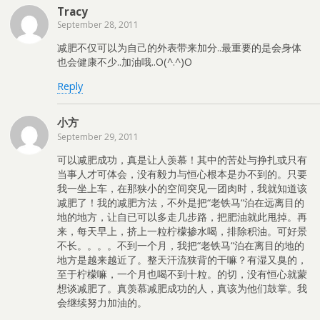
Tracy
September 28, 2011
减肥不仅可以为自己的外表带来加分..最重要的是会身体
也会健康不少..加油哦..O(^.^)O
Reply
小方
September 29, 2011
可以减肥成功，真是让人羡慕！其中的苦处与挣扎或只有
当事人才可体会，没有毅力与恒心根本是办不到的。只要
我一坐上车，在那狭小的空间突见一团肉时，我就知道该
减肥了！我的减肥方法，不外是把“老铁马“泊在远离目的
地的地方，让自已可以多走几步路，把肥油就此甩掉。再
来，每天早上，挤上一粒柠檬掺水喝，排除积油。可好景
不长。。。。不到一个月，我把“老铁马“泊在离目的地的
地方是越来越近了。整天汗流狭背的干嘛？有湿又臭的，
至于柠檬嘛，一个月也喝不到十粒。的切，没有恒心就蒙
想谈减肥了。真羡慕减肥成功的人，真该为他们鼓掌。我
会继续努力加油的。