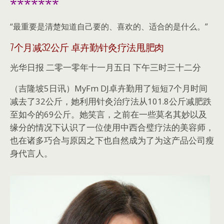
*******
“最重要是清楚知道自己要的、喜欢的、适合的是什么。”
7个月减32公斤 卓卉勤针灸疗法甩肥肉
光华日报 二零一零年十一月五日 下午三时三十二分
（吉隆坡5日讯）MyFm DJ卓卉勤用了短短7个月时间
减去了32公斤，她利用针灸治疗法从101.8公斤减肥跌
至如今的69公斤。她笑言，之前在一些莫名其妙以及
缘分的情况下认识了一位使用中西合璧疗法的美容师，
也在诸多巧合与原因之下也自然成为了为这产品公司瘦
身代言人。