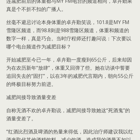
连减肥前后的体重都与MY FM电台的频道相同，卓卉勤果
真是个不折不扣的广播人。
丝毫不避忌讨论本身体重的卓卉勤笑说，101.8是MY FM
雪隆区频道，而98.8则是988雪隆区频道，体重和频道的
数字一样，真是巧合。当时疗程师还打趣问说：下次要以
哪个电台频道作为减肥目标？
开始减肥至今已一年，卓卉勤一度瘦到65公斤，后来却因
为在农历新年“放肆”，体重又回弹了些。她在访谈中誓要
追回失去的“固打”，以在3年的减肥代言期内，朝向55公斤
的终极目标努力前进。
减肥间接导致酒量变差
自称无酒不欢的卓卉勤说，减肥间接导致她这“死酒鬼”的
酒量变差了。
“红酒比烈酒及啤酒的热量来得低，因此治疗师建议我以红
酒来取代其他酒精饮料。减少饮酒，造成我的酒量不如以