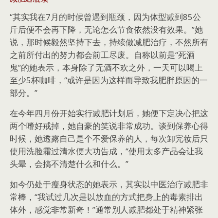
“其实我在7月的时候曾遇到瓶颈，因为体型减到85公
斤后便不会再下降，无论怎么节食依然没有效果。”她
说，那时候毅然坚持下去，持续做减肥治疗，不然所有
之前所付出的努力都会前工尽废。自称以前是“死酒
鬼”的她表示，本身除了无酒不欢之外，一天可以喝上
至少5杯咖啡，“或许是因为这样而导致我肥胖原因的一
部分。”
在今年四月份开始实行减肥计划后，她便下定决心把这
两个嗜好戒掉，她自豪的笑说非常成功。谈到保养心得
时候，她透露自己是个不爱保养的人，每次卸完妆后只
使用洗脸霜过清水便大功告成，“使用太多产品会让我
头晕，会搞不清楚什么和什么。”
如今仍处于瘦身状态的她表示，其实以中医治疗减肥非
常棒，“我试过几次是以放血的方式把身上的毒素排出
体外，感觉非常新奇！”通常别人减肥都处于精神紧张