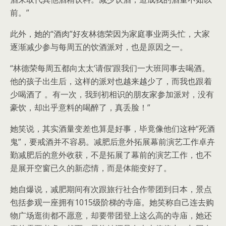
前。”
此外，她的“酒肉”好友林德荣因为家庭事业两头忙，大家
逐渐减少参与每周五的饮酒派对，也是原因之一。
“林德荣每周五都向太太‘请假’跟我们一大班同事去喝酒。
他的孩子出生后，这样的派对也越来越少了，而我也跟着
少喝酒了 。有一次，我到初相识的朋友家参加派对，没有
豪饮，却出乎意料的喝醉了，真丢脸！”
她笑说，其实酒量变差也算是好事，毕竟像他们这种“死酒
鬼”，要戒酒并不容易。减肥后意外拓展幕前演艺工作卓卉
勤减肥后的意外收获，不是拓展了幕前的演艺工作，也不
是展开空窗已久的新恋情，而是体能变好了。
她自爆说，减肥期间有次跟旅行社合作带团到日本，景点
包括参观一座拥有1015级阶梯的寺庙。她笑称自己连去购
物广场逛街都不愿意，却要带团登上这么高的寺庙，她还