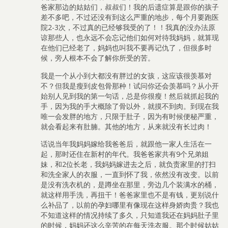
爸家那边的姑姑们，叔叔们！我的后遗症算是跟你的孩子
差不多吧，不过还没有到这么严重的地步，每个月要跑医
院2-3次，不过真的已经够我受的了！！我真的没办法原
谅那些人，也永远不会忘记他们如何对待我妈妈，就算现
在他们已经老了，妈妈也叫我不要再记仇了，但很多时
候，旁人根本不会了解你所受的苦。
我是一个从小到大都没有胖过的女孩，这应该很羡慕对
不？但我是瘦到皮包骨那种！试问你还会羡慕吗？从小开
始别人见到我的第一句话，总是你很瘦！然后就抓起我的
手，因为我的手大概除了骨以外，就摸不到肉。到现在我
唯一会发胖的地方，只限于肚子，因为有时候便秘严重，
就会看起来有肚腩。其他的地方，从来就没有长过肉！
话说当年我妈妈嫁给我爸爸后，就跟他一家人生活在一
起，那时还住在新村的年代。我爸爸家共有9个兄弟姐
妹，和2位长老，我妈妈嫁进去之后，就负责家里的打扫
和洗全家人的衣服，一直到怀了我，依然没有改变。以前
是没有洗衣机的，是蹲坐在那里，旁边几个装满水的桶，
就这样用手洗，再扭干！爸爸家里也不是有钱，更别说什
么补品了，以前的孕妇哪里有像现在这样身娇肉贵？我也
不知道这样的情况持续了多久，只知道我还在妈妈肚子里
的时候，妈妈还这么辛苦的在每天洗衣服。那个时候姑姑