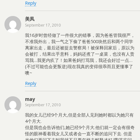
Reply
美凤
September 17, 2010
我16岁时曾经做了一件很大的错事，因为爸爸管我很严，
不准我外出，我一气之下偷了爸爸500块然后和两个同学
离家出走，最后还被捉去警察局！被保释回家后，原以为
会被打，结果出乎意料，妈妈还煮了一桌菜，也没有人责
骂我…我更内疚了！如果爸妈打骂我，我还会好过一点…
(不过可能也会更叛逆)现在我真的变得很乖而且更懂事了
噢~
Reply
may
September 17, 2010
我的女儿已经9个月大,但是全部人见到她时都以为她只有
4个月大.
但是我也会告诉他们,她已经9个月大.他们就一定会有很奇
怪的眼神看着我女儿又或者会一直不断的追问下去. 但是
当他们再问下去时我就不只要怎样去解释才好.嘿!其实问