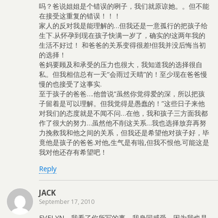
吗？爸说姐姐是个错误的咧子，我们就原谅她。。但不能
在接受这重复的错误！！！
家人的反对我是能理解的…但我还是一意孤行的把孩子给
生下.从怀孕到现在孩子快满一岁了，确实的!这两年我的
生活不好过！ 和爸爸的关系变得很差!但我并没后悔当初
的选择！
爸妈要顾及和承受的压力也很大，我知道我的选择很自
私。但我相信总有一天“会雨过天晴”的！至少现在爸爸慢
慢的也接受了这事实.
至于孩子的爸爸….他曾说“虽然你觉得爱的深，所以把孩
子留着是可以理解。但我觉得是愚蠢的！”这些日子来他
对我们的态度就是不闻不问…在他，我和孩子三方面我都
作了很大的努力…虽然他不削这关系…我也选择放弃再努
力挽救我和他之间的关系，但我还是希望他对孩子好，毕
竟他是孩子的爸爸.对他,生气是有啦,但我不恨他.可能这是
我对他还存有希望吧！
Reply
JACK
September 17, 2010
EVELYN，我看了你所写的事，我身同感受。因为我也是