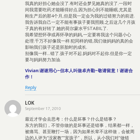
我真的好担心她会没了.有时还会梦见她真的没了.一段时
间我需要吃药才能睡得好点.因为担心到不能睡眠.尤其是
刚生产后的那4个月,但是我一定会为我的过错努力的前进.
我告诉我自己一定不能有事孩子要我照顾.之后这几个月孩
子真的有好转了.她的荷尔蒙水平STABIL了.
我希望想怀孕或再怀孕的妈妈,一定要将我这个问题小心
处理.千万不好像我一样.犯同样的错,我们做妈妈的真的会
影响我们孩子还是胚胎时的成长.
别像我一样…错了.孩子对不起.妈妈对不起你.但是你一定
要与妈妈努力加油.
Vivian:谢谢用心~但本人叫做卓卉勤~敬请留意！谢谢合
作！
Reply
LOK
September 17, 2010
最近才学会去思考：什么是坏事？什么是错事？
东方的我们，不管你做的是坏事还是错事，结果都一样，
被痛骂、甚至鞭打一场，因为如果长辈不这样做，会被周
边的人评为“没家教”“宠孩子”，所以，从小我们对“做错