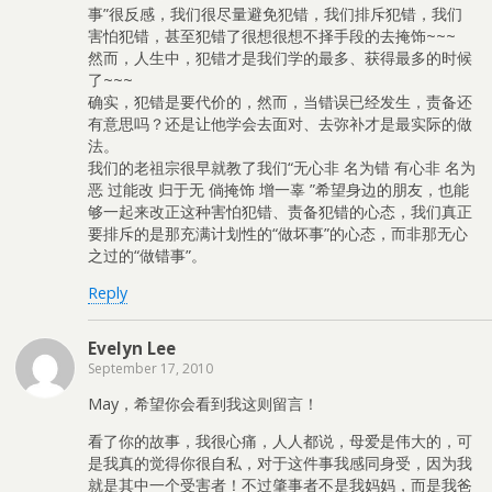
事”很反感，我们很尽量避免犯错，我们排斥犯错，我们
害怕犯错，甚至犯错了很想很想不择手段的去掩饰~~~
然而，人生中，犯错才是我们学的最多、获得最多的时候
了~~~
确实，犯错是要代价的，然而，当错误已经发生，责备还
有意思吗？还是让他学会去面对、去弥补才是最实际的做
法。
我们的老祖宗很早就教了我们“无心非 名为错 有心非 名为
恶 过能改 归于无 倘掩饰 增一辜 ”希望身边的朋友，也能
够一起来改正这种害怕犯错、责备犯错的心态，我们真正
要排斥的是那充满计划性的“做坏事”的心态，而非那无心
之过的“做错事”。
Reply
Evelyn Lee
September 17, 2010
May，希望你会看到我这则留言！
看了你的故事，我很心痛，人人都说，母爱是伟大的，可
是我真的觉得你很自私，对于这件事我感同身受，因为我
就是其中一个受害者！不过肇事者不是我妈妈，而是我爸