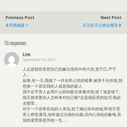
Previous Post
Next Post
经典婚宴？
天天好天记者会报导
16 responses
Lim
September 16, 2010
人总是较容意把自已想象比现实中伟大些,宽于己,严于
人…
如果,有一天,我做了一件全民公愤的错事,被受千夫所指,我
想第一个原谅我的人就是我的家人.
我不在乎旁人会用什么样的眼光来看待我,错了就是错了,
我又能求要别人怎样来对自已呢?这是我应受的惩罚.我必
去接受…
对于一个还有良知的人来说,犯了难以弥补的错,即使不受
旁人肆意谩骂,侥幸逃过法例的治栽,但内心深处的歉悔,良
知的遣责将是伴他一生….