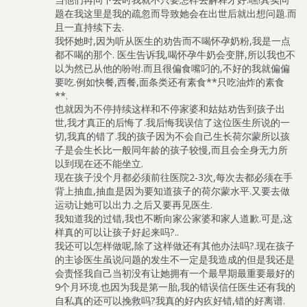
题在我这里是我的疏忽而导致她会在出世后就出想问题.而
且一直持续下去.
我怀她时,因为听从医生的劝告而不喝怀孕奶粉,我是一点
都不喝的那个. 医生告诉我,喝怀孕牛奶会变胖,所以我也不
以为然已从他的吩咐.而且很偏食嘴叼的,不好的我就偏偏
要吃.例如快餐,西餐,面条类还有素食**只吃油炸的素食
**.
也就因为不停持续这样和不停家婆和姑姑劝告到孩子出
世,我才真正的后悔了.我后悔我误信了这位医生所说的一
切,我真的错了.我的孩子因为不会自己生长荷尔蒙所以孩
子是会生长比一般同年龄的孩子较慢,而且会全身无力所
以到现在还不能坐立.
现在孩子没个月都必须前往医院2-3次,每次去都必须在手
背上抽血,抽血是因为要知道孩子的荷尔蒙水平.又要去做
运动让她可以出力.之后又要再见医生.
我知道我的过错,我也不断向家公家婆和家人道歉.可是,这
样真的可以让孩子好起来吗?..
我还可以怎样做呢,除了这样做还有其他办法吗?.现在孩子
的主诊医生虽说问题的发生不一定是我造成的但是我还是
会责怪我自己当初没有让她拥有一个最早期最重要最好的
9个月环境.也因为我是第一胎,我的错误信任医生还有我的
自私真的还可以挽救吗?我真的好内疚好错,错的好离谱.