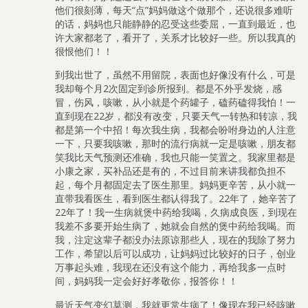
他们很刻薄，每天“点”妈妈做这个做那个，还说很多难听
的话，妈妈也只能静静的忍受这些委屈，一直到最近，也
许大家都老了，看开了，关系才比较好一些。所以我真的
很恨他们！！
到我出世了，虽然不用留院，表面也好像没有什么，可是
我却每个月2次固定到诊所报到。都是不外乎发烧，感
冒，伤风，咳嗽，从小就是个药罐子，磕药磕得我怕！一
直到现在22岁，都没有改变，只要天气一转热和转凉，我
都是第一个中招！每次我生病，我都会吩咐身边的人注意
一下，只要我咳嗽，那时的流行病就一定是咳嗽，朋友都
笑我比天气预测还准确，我也只能一笑置之。我家里都是
小康之家，买补品还是有的，不过目前来讲我都负担不
起，每个月都固定去了医生那里。妈妈更辛苦，从小就一
直带我看医生，看到医生都认得我了。22年了，她辛苦了
22年了！我一生病就煲中药给我喝，久病成良医，到现在
我差不多要开始生病了，她就会自然的煲中药给我喝。而
我，注定这辈子都没办法原谅那些人，现在的我除了努力
工作，希望以后可以成功，让妈妈过比较好的日子，创业
万事起头难，我现在还没有这个能力，再给我多一点时
间，妈妈我一定会好好孝敬你，报答你！！
最近天气变幻莫测，我就更常生病了！像现在我已经咳嗽