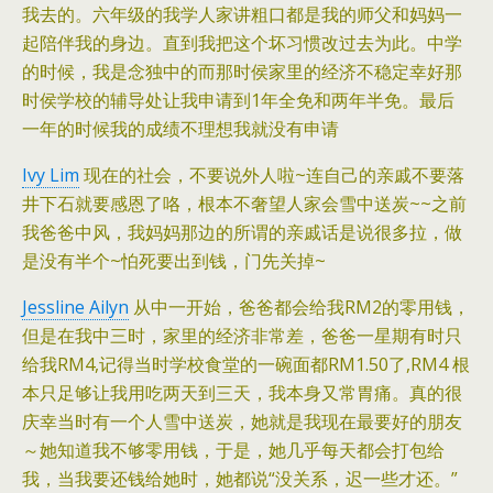
我去的。六年级的我学人家讲粗口都是我的师父和妈妈一
起陪伴我的身边。直到我把这个坏习惯改过去为此。中学
的时候，我是念独中的而那时侯家里的经济不稳定幸好那
时侯学校的辅导处让我申请到1年全免和两年半免。最后
一年的时候我的成绩不理想我就没有申请
Ivy Lim
现在的社会，不要说外人啦~连自己的亲戚不要落
井下石就要感恩了咯，根本不奢望人家会雪中送炭~~之前
我爸爸中风，我妈妈那边的所谓的亲戚话是说很多拉，做
是没有半个~怕死要出到钱，门先关掉~
Jessline Ailyn
从中一开始，爸爸都会给我RM2的零用钱，
但是在我中三时，家里的经济非常差，爸爸一星期有时只
给我RM4,记得当时学校食堂的一碗面都RM1.50了,RM4 根
本只足够让我用吃两天到三天，我本身又常胃痛。真的很
庆幸当时有一个人雪中送炭，她就是我现在最要好的朋友
～她知道我不够零用钱，于是，她几乎每天都会打包给
我，当我要还钱给她时，她都说“没关系，迟一些才还。”