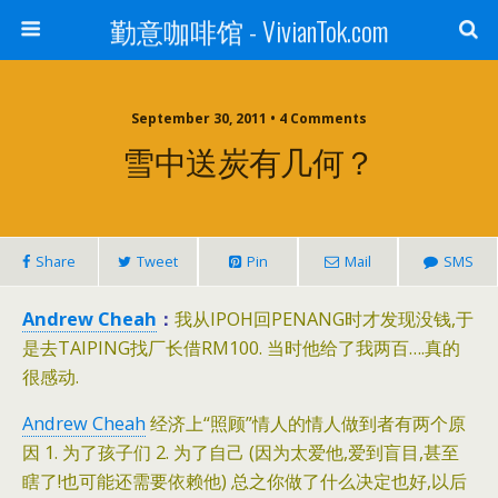
勤意咖啡馆 - VivianTok.com
September 30, 2011 • 4 Comments
雪中送炭有几何？
Share
Tweet
Pin
Mail
SMS
Andrew Cheah
：
我从IPOH回PENANG时才发现没钱,于
是去TAIPING找厂长借RM100. 当时他给了我两百….真的
很感动.
Andrew Cheah
经济上“照顾”情人的情人做到者有两个原
因 1. 为了孩子们 2. 为了自己 (因为太爱他,爱到盲目,甚至
瞎了!也可能还需要依赖他​) 总之你做了什么决定也好,以后