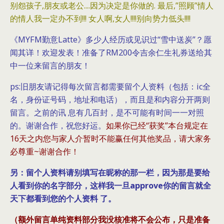
别怨孩子,朋友或老公..​..因为决定是你做的. 最后,”照顾”情人
的情人我一定办不到!!! 女人啊,女人!!!!别向势力低头!!!!
《MYFM勤意Latte》多少人经历或见识过“雪中送炭”？愿
闻其详！欢迎发表！准备了RM200令吉余仁生礼券送给其
中一位来留言的朋友！
ps:旧朋友请记得每次留言都需要留个人资料（包括：ic全
名，身份证号码，地址和电话），而且是和内容分开两则
留言。之前的讯 息有几百封，是不可能有时间一一对照
的。谢谢合作，祝您好运。
如果你已经“获奖”本台规定在
16天之内您与家人介暂时不能赢任何其他奖品，请大家务
必尊重~谢谢合作！
另：留个人资料请别填写在昵称的那一栏，因为那是要给
人看到你的名字部分，这样我一旦approve你的留言就全
天下都看到您的个人资料 了。
（额外留言单纯资料部分我没核准将不会公布，只是准备