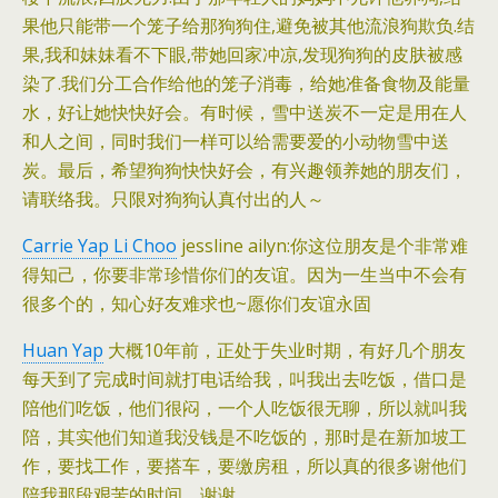
果他只能带一个笼子给那狗狗住,避免被其他流浪狗欺负.结
果,我和妹妹看不下眼,带她回家冲凉,发现狗狗的皮肤被感
染了.我们分工合作给他的笼子消毒，给她准备食物及能量
水，好让她快快好会。有时候，雪中送炭不一定是用在人
和人之间，同时我们一样可以给需要爱的小动物雪中送
炭。最后，希望狗狗快快好会，有兴趣领养她的朋友们，
请联络我。只限对狗狗认真付出的人～
Carrie Yap Li Choo
jessline ailyn:你这位朋友是个非常难
得知己，你要非常珍惜你们的友谊。因为一生当中不会有
很多个的，知心好友难求也~愿你们友谊永固
Huan Yap
大概10年前，正处于失业时期，有好几个朋友
每天到了完成时间就打电话给我，叫我出去吃饭，借口是
陪他们吃饭，他们很闷，一个人吃饭很无聊，所以就叫我
陪，其实他们知道我没钱是不吃饭的，那时是在新加坡工
作，要找工作，要搭车，要缴房租，所以真的很多谢他们
陪我那段艰苦的时间，谢谢。。。