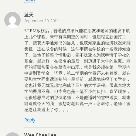
蓝天
September 30, 2011
STPM放榜后，普通的成绩只能在朋友和老师的建议下填
上几个课程。未带有高期望的同时，也启程去新国打工
了。接获大学通知书的当儿，也获知家里的经济状况未能
负担，正在取舍的时候，这件事情被学校的一名老师知道
了。当他了解整个情形后，毫不犹豫地为我申请了学校的
基金。就这样，在报名的最后一刻迈进了大学的生涯。老
师的叮嘱常常会在脑海中出现，就是我必须在第一学期内
申请到奖学金，毕竟，第二学期的学费还未有着落。就在
要和大学同窗话道别的一星期前，感恩地获得了奖学金，
这也让我无忧无虑地完成了三年的大学课程。虽说本地大
学的费用不高，但毕竟也是一笔不小的负担。直至现在，
还很感恩当时的那位老师，不是他适时的雪中送炭，就未
能造就今天的我。很想对老师说一声：谢谢你，老师！很
感恩让我遇上了你。。。
Reply
Wee Chee Lee