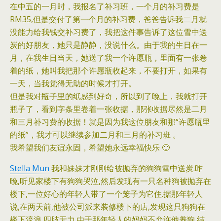
在中五的一月时，我报名了补习班，一个月的补习费是
RM35,但是交付了第一个月的补习费，爸爸告诉我二月就
没能力给我钱交补习费了，我把这件事告诉了这位雪中送
炭的好朋友，她只是静静，没说什么。由于我的生日在一
月，在我生日当天，她送了我一个许愿瓶，里面有一张卷
着的纸，她叫我把那个许愿瓶收起来，不要打开，如果有
一天，当我觉得无助的时候才打开。
但是我对瓶子里的纸感到好奇，所以到了晚上，我就打开
瓶子了，看到字条里卷着一张收据，那张收据尽然是二月
和三月补习费的收据！就是因为我这位朋友和那“许愿瓶里
的纸”，我才可以继续参加二月和三月的补习班 。
我希望我们友谊永固，希望她永远幸福快乐 🙂
Stella Mun
我和妹妹才刚刚给被抛弃的狗狗雪中送炭.昨
晚,听见家楼下有狗狗哭泣,然后发现有一只名种狗被抛弃在
楼下,一位好心的年轻人带了一个笼子为它住.据那年轻人
说,在两天前,他被公司派来装修楼下的店,发现这只狗狗在
楼下流浪,四肢无力.由于那年轻人的妈妈不允许他养狗,结