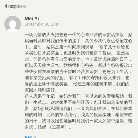
4 responses
Mei Yi
September 30, 2011
一场无情的大火把爸爸一生的心血经营的杂货店摧毁，姑
妈当时及时对我们伸出的援手，真的令我们永远铭记在心
中。当时，姑妈是第一时间来到现场 ，塞了几千块给爸
爸买些日常必需品，也及时为我们租房子暂住。 虽然如
此，但是爸爸看见自己的妻小，也非常忧虑往后的日子，
所以天天挨声叹气。姑妈很担心爸爸，所以向爸爸提议出
些钱安排在租借的房子暂时经营买杂货，爸爸为了生活，
唯有接受姑妈的好意。 有了工作的寄托和收入来源，爸
爸的脸上终于绽放笑容。 经过三年的建筑申请，我们的
家园才顺利建好。
得人恩果千年记，姑妈对我们一直以来的关爱和帮助，我
们一生难忘。这次家里不幸的经历，也让我知道亲情的可
贵，姑妈担心和同情我们，一直为我们奔波，在我们最艰
难的时刻，无私的帮助我们，我真的很感激她，希望来临
的日子，我可以报答她当时对我们一家人的雪中送炭。谢
谢您，姑妈 （王美琴）。
Reply