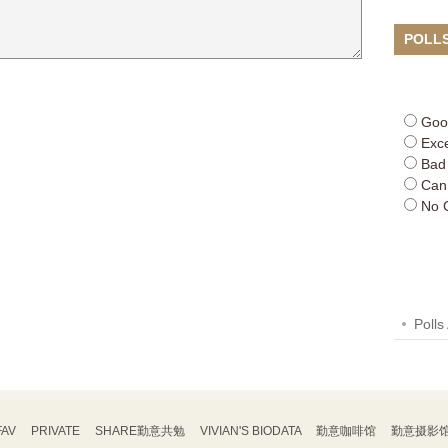
POLL
Goo
Exce
Bad
Can
No 
Polls
FAV
PRIVATE
SHARE勤意共勉
VIVIAN'S BIODATA
勤意咖啡馆
勤意摄影