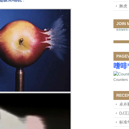
：
舞虎
JOIN 
勤意咖啡馆 on
PAGE
嗜啡
Counters
RECE
卓卉
DJ
标准