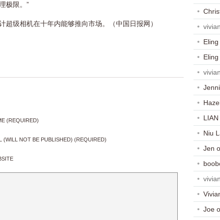
理极限。”
Chris
计超级相机在十年内能够推向市场。（中国日报网）
vivia
Eling
Eling
vivia
Jenni
Haze
LIAN
E (REQUIRED)
Niu 
L (WILL NOT BE PUBLISHED) (REQUIRED)
Jen
SITE
boob
vivia
Vivia
Joe