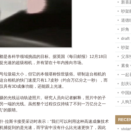
新喜剧
吵架
道德
奸角
draft
吵架
都是各科学领域挑战的目标。据英国《每日邮报》12月18日
父亲
捉光速的超级相机，并有望在十年内推向市场。
素食 
号垃圾箱大小，但它的本领堪称惊世骇俗。研制这台相机的
一起
这台相机的快门速度只有1.7皮秒（约合万亿分之一秒），而
彭庆
仅具有3D成像功能，还能跟上光速。
中国
所拍摄的光线运动轨迹照片。研究人员向记者解释，照片中的子
人狗
另一端的光线。虽然整个过程仅仅持续了不到一万亿分之一
机”的眼睛。
RECE
什·拉斯卡接受采访时表示：“我们可以利用这种高速成像技术
机捕捉到的是光速，而宇宙中没有什么比光速更快了，因此
vivia