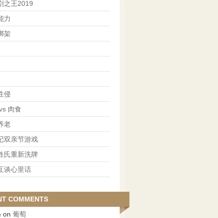
之王2019
能力
绑架
性侵
vs 肉食
养老
记双亲节游戏
姓氏重新洗牌
互谈心里话
NT COMMENTS
n
on
葡萄