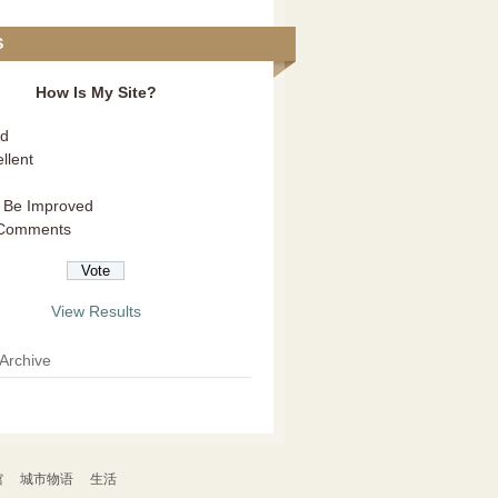
S
How Is My Site?
d
llent
 Be Improved
Comments
View Results
 Archive
馆
城市物语
生活