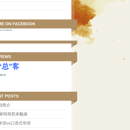
ME ON FACEBOOK
 Facebook
VIEWS
“总”客
NT POSTS
勤简介
王家明尋死幸翻身
华语vs口语式华语