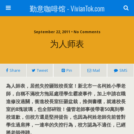
勤意咖啡馆 - VivianTok.com
September 22, 2011 • No Comments
为人师表
Share
Tweet
Pin
Mail
SMS
為人師表，居然失控砸毀校長室！新北市一名柯姓小學老
師，自稱不滿校方拖延處理學生霸凌事件，加上申請在職
進修沒過關，衝進校長室狂砸盆栽，推倒書櫃，就連校長
室的8塊玻璃，也全部碎毀！儘管老師事後帶著50萬到學
校道歉，但校方還是堅持提告，也因為柯姓老師先前曾對
學生過肩摔，一連串的失控行為，校方認為不適任，已經
將老師停聘。