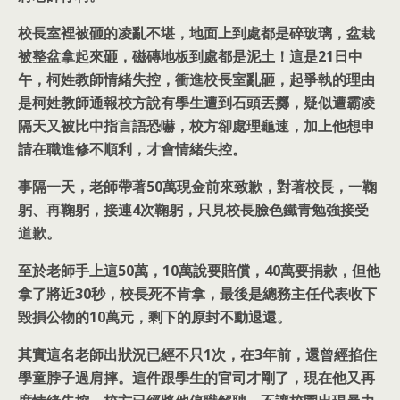
校長室裡被砸的凌亂不堪，地面上到處都是碎玻璃，盆栽
被整盆拿起來砸，磁磚地板到處都是泥土！這是21日中
午，柯姓教師情緒失控，衝進校長室亂砸，起爭執的理由
是柯姓教師通報校方說有學生遭到石頭丟擲，疑似遭霸凌
隔天又被比中指言語恐嚇，校方卻處理龜速，加上他想申
請在職進修不順利，才會情緒失控。
事隔一天，老師帶著50萬現金前來致歉，對著校長，一鞠
躬、再鞠躬，接連4次鞠躬，只見校長臉色鐵青勉強接受
道歉。
至於老師手上這50萬，10萬說要賠償，40萬要捐款，但他
拿了將近30秒，校長死不肯拿，最後是總務主任代表收下
毀損公物的10萬元，剩下的原封不動退還。
其實這名老師出狀況已經不只1次，在3年前，還曾經掐住
學童脖子過肩摔。這件跟學生的官司才剛了，現在他又再