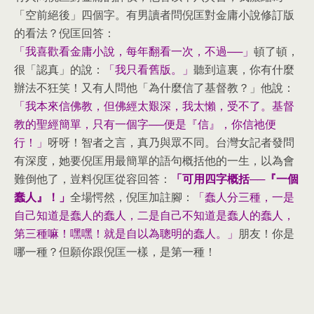
「空前絕後」四個字。有男讀者問倪匡對金庸小說修訂版
的看法？倪匡回答：
「我喜歡看金庸小說，每年翻看一次，不過──」
頓了頓，
很「認真」的說：
「我只看舊版。」
聽到這裏，你有什麼
辦法不狂笑！又有人問他「為什麼信了基督教？」他說：
「我本來信佛教，但佛經太艱深，我太懶，受不了。基督
教的聖經簡單，只有一個字──便是『信』，你信祂便
行！」
呀呀！智者之言，真乃與眾不同。台灣女記者發問
有深度，她要倪匡用最簡單的語句概括他的一生，以為會
難倒他了，豈料倪匡從容回答：
「可用四字概括──『一個
蠢人』！」
全場愕然，倪匡加註腳：
「蠢人分三種，一是
自己知道是蠢人的蠢人，二是自己不知道是蠢人的蠢人，
第三種嘛！嘿嘿！就是自以為聰明的蠢人。」
朋友！你是
哪一種？但願你跟倪匡一樣，是第一種！