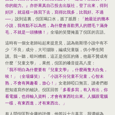
你的能力。』亦舒果真自己投去出版社，登了出來，得到
好評，就這樣一路寫下去，寫得比我多，比我好。不過
──」
說到這裏，倪匡喝口水，舐了舐唇：
「她最近的幾本
小說，我有點不以為然，為什麼會喜歡男人的體毛？滿身
毛，不就是一頭狒狒！」
全場的笑聲掩蓋了倪匡的言語。
這時有一個女老師站起來提意見，認為衛斯理小說中有不
少「不良」成分，大可擷除，編成兒童版，供小學生閱
讀。我一聽，暗叫糟糕，這正是倪匡的痛，他最不贊成有
什麼「兒童文學」，果然，倪匡的嗓音提高八度：
「我不明白為什麼要有『兒童文學』，什麼兩隻大白兔，
唉！」（全場爆笑），「小說不分兒童不兒童，心智未
熟，不會有興趣看，放心！」
女老師啞口無言。讀者們都
想知道寫作的秘訣。倪匡回答
「多看多寫，有入有出，你
看電腦，也得輸入資料，才會有東西吐出來。人腦跟電腦
一樣，有東西進，才有東西出。」
有人問倪匡對金庸的評價，他答以十六真言，我濃縮為