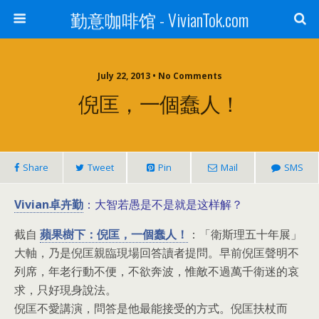
勤意咖啡馆 - VivianTok.com
July 22, 2013 • No Comments
倪匡，一個蠢人！
Share
Tweet
Pin
Mail
SMS
：大智若愚是不是就是这样解？
Vivian卓卉勤
截自
蘋果樹下：倪匡，一個蠢人！
：「衛斯理五十年展」
大軸，乃是倪匡親臨現場回答讀者提問。早前倪匡聲明不
列席，年老行動不便，不欲奔波，惟敵不過萬千衛迷的哀
求，只好現身說法。
倪匡不愛講演，問答是他最能接受的方式。倪匡扶杖而