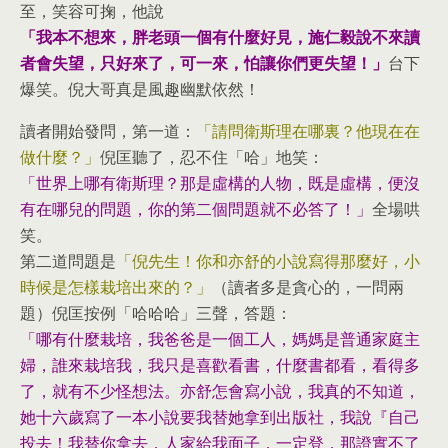
至，笑容可掬，他說
「我本不想來，胖老頭一個有什麼好見，施仁毅說不來讀
者會失望，只好來了，可一來，怕讓你們更失望！」
台下
爆笑。倪大哥真是風趣幽默依然！
讀者開始發問，第一道：
「請問衛斯理在哪裏？他現在在
做什麼？」
倪匡聽了，忍不住「哈」地笑：
「世界上哪有衛斯理？那是虛構的人物，既是虛構，便沒
有在哪兒的問題，你的第二個問題就不必答了！」
全場哄
笑。
第二道問題是
「倪先生！你和亦舒的小說寫得那麼好，小
時候是怎樣栽培出來的？」
（讀者多是貪心的，一問兩
題）倪匡按例「哈哈哈」三聲，答題：
「哪有什麼栽培，我爸爸是一個工人，媽媽是普通家庭主
婦，誰來栽培我，我只是喜歡看書，什麼書都看，看得多
了，就有不少怪想法。亦舒怎會寫小說，我真的不知道，
她十六歲寫了一本小說要我替她拿到出版社，我說『自己
投去！我替你拿去，人家給我面子，一定登，那證實不了