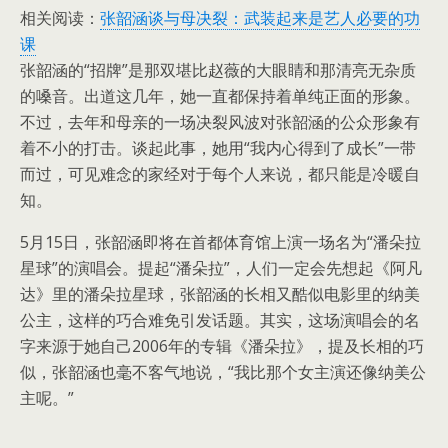
相关阅读：
张韶涵谈与母决裂：武装起来是艺人必要的功
课
张韶涵的“招牌”是那双堪比赵薇的大眼睛和那清亮无杂质
的嗓音。出道这几年，她一直都保持着单纯正面的形象。
不过，去年和母亲的一场决裂风波对张韶涵的公众形象有
着不小的打击。谈起此事，她用“我内心得到了成长”一带
而过，可见难念的家经对于每个人来说，都只能是冷暖自
知。
5月15日，张韶涵即将在首都体育馆上演一场名为“潘朵拉
星球”的演唱会。提起“潘朵拉”，人们一定会先想起《阿凡
达》里的潘朵拉星球，张韶涵的长相又酷似电影里的纳美
公主，这样的巧合难免引发话题。其实，这场演唱会的名
字来源于她自己2006年的专辑《潘朵拉》，提及长相的巧
似，张韶涵也毫不客气地说，“我比那个女主演还像纳美公
主呢。”