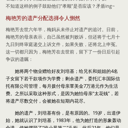
不知道这样的例子鼓励他们“孝顺”是否应该？矛盾ing~
梅艳芳的遗产分配选择令人恻然
梅艳芳去世六年半，梅妈从未停止对遗产的追讨。日前，
梅艳芳的母亲表示，自己虽然被判败诉，但还将于七月十
九日到终审庭递交上诉文件，如果失败，还将北上申冤。
这一切都只因为，梅艳芳在去世前，留下了一份日后引起
争议的遗嘱：
她将两个物业赠给好友刘培基；给兄长和姐姐的4名
子女留下若干款项作为学费；剩余遗产，委托汇丰国际信
托有限公司管理，每月拨付母亲覃美金7万港元作为生活
费。之所以采取这种形式，是因为她怕母亲“太花钱”，若
将遗产尽数交付，会被她在短期内花尽。
她的遗产，刘培基有份，是有原因的。19岁，出道伊
始，她就认识了刘培基，1983年，他为她打造的形象轰动
全港，使她摆脱了“徐小凤第二”头衔。此后21年，他们是