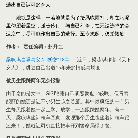
选出自己认可的亲人。
她就是这样，一落地就是为了给风吹雨打，却在污泥
里仰望着星空，孤苦伶仃，与自己斗争，在无法选择的命
运之中，尽可能作出自己的选择。至今想起，仍觉恻然。
作者：
责任编辑：
赵丹红
梁咏琪自曝与父亲”断交”18年
近日，梁咏琪作客《天下
女人》，讲述自己出道15年来的情感与蜕变。
被男生跟踪两年无奈报警
由于念的是女中，GiGi透露自己谈恋爱也比较晚。但青春
靓丽的她还是让不少男生趋之若鹜。其中最疯狂的一个男
生每天跟着她一起上学、放学，一连跟踪她两年。有一
天，梁咏琪坐计程车回家，发现那个男生也坐着计程车跟
过来了，她就让司机直接把车开到警察局报了警。