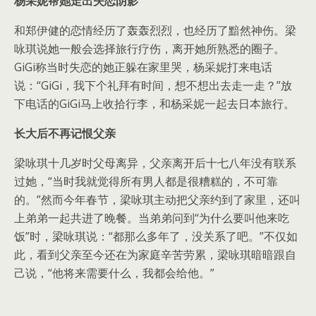
杨采妮帮她走出失恋阴影
和郑伊健的恋情经历了轰轰烈烈，也经历了黯然神伤。梁
咏琪说她一般会选择旅行疗伤，离开她所熟悉的圈子。
GiGi称当时失恋的她正躲在家里哭，杨采妮打来电话
说：“GiGi，我下个礼拜有时间，想不想出去走一走？”放
下电话的GiGi马上收拾行李，和杨采妮一起去日本旅行。
长大后不再记恨父亲
梁咏琪十几岁时父母离异，父亲离开后十七八年没有联系
过她，“当时我就觉得所有男人都是很糟糕的，不可靠
的。”然而今年春节，梁咏琪主动把父亲约到了家里，还叫
上弟弟一起共进了晚餐。当弟弟问到“为什么要叫他来吃
饭”时，梁咏琪说：“都那么多年了，没关系了吧。”不仅如
此，看到父亲至今还在为家庭辛苦劳累，梁咏琪暗暗跟自
己说，“他将来需要什么，我都会给他。”