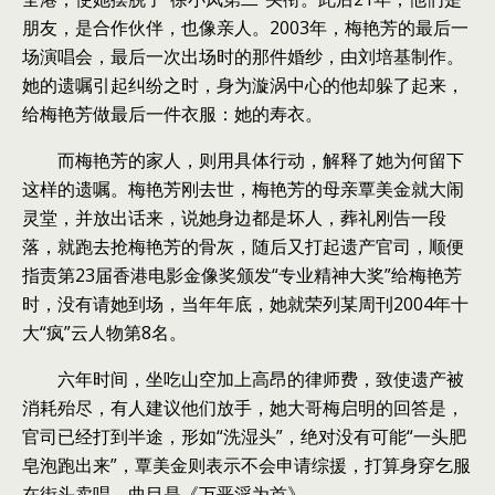
朋友，是合作伙伴，也像亲人。2003年，梅艳芳的最后一
场演唱会，最后一次出场时的那件婚纱，由刘培基制作。
她的遗嘱引起纠纷之时，身为漩涡中心的他却躲了起来，
给梅艳芳做最后一件衣服：她的寿衣。
而梅艳芳的家人，则用具体行动，解释了她为何留下
这样的遗嘱。梅艳芳刚去世，梅艳芳的母亲覃美金就大闹
灵堂，并放出话来，说她身边都是坏人，葬礼刚告一段
落，就跑去抢梅艳芳的骨灰，随后又打起遗产官司，顺便
指责第23届香港电影金像奖颁发“专业精神大奖”给梅艳芳
时，没有请她到场，当年年底，她就荣列某周刊2004年十
大“疯”云人物第8名。
六年时间，坐吃山空加上高昂的律师费，致使遗产被
消耗殆尽，有人建议他们放手，她大哥梅启明的回答是，
官司已经打到半途，形如“洗湿头”，绝对没有可能“一头肥
皂泡跑出来”，覃美金则表示不会申请综援，打算身穿乞服
在街头卖唱，曲目是《万恶淫为首》。