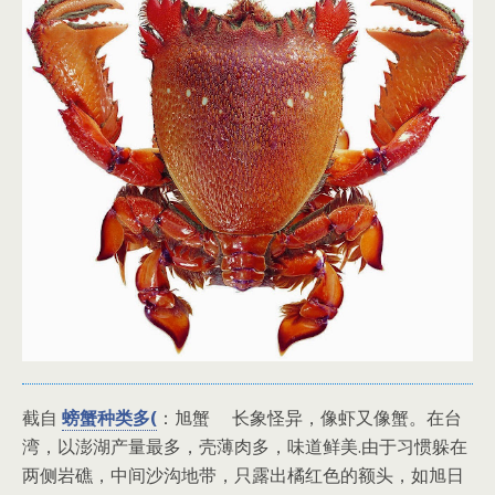
截自
螃蟹种类多(
：旭蟹 长象怪异，像虾又像蟹。在台
湾，以澎湖产量最多，壳薄肉多，味道鲜美.由于习惯躲在
两侧岩礁，中间沙沟地带，只露出橘红色的额头，如旭日