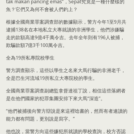
tak makan pancing emas”，Sepat究竟是一種什麼樣的
魚？它們又為何不會被人們釣上？
根據全國商業罪案調查部的數據顯示，警方今年1至9月共
逮捕138名在本地私立大專就讀的非洲學生，他們涉嫌騙
走的款額高達9億4千萬令吉。去年全年則有196人被捕，
欺騙款額7億3千100萬令吉。
全為19所私專院校學生
警方調查顯示，這些以學生之名來大馬行騙的非洲老千，
全是巴生河流域19所私立大專院校的學生。
全國商業罪案調查副總監拿督達祖丁說，相信這些落網者
是在他們國家的犯罪集團安排下來大馬“深造”。
“他們被捕後向警方辯說是來這裡唸書的，然而有者連讀的
能力都有問題，更別說是寫字。”
他也說，當警方向這些嫌犯所就讀的學校查詢，校方否認