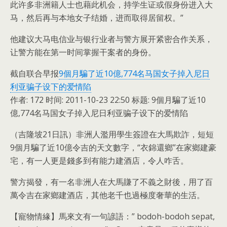
此许多非洲籍人士也藉此机会，持学生证或假身份进入大
马，然后再与本地女子结婚，进而取得居留权。”
他建议大马电信业与银行业者与警方展开紧密合作关系，
让警方能在第一时间掌握干案者的身份。
截自联合早报
9個月騙了近10億,774名马国女子掉入尼日
利亚骗子设下的爱情陷
作者: 172 时间: 2011-10-23 22:50 标题: 9個月騙了近10
億,774名马国女子掉入尼日利亚骗子设下的爱情陷
（吉隆坡21日訊）非洲人濫用學生簽證在大馬欺詐，短短
9個月騙了近10億令吉的天文數字，“衣錦還鄉”在家鄉建豪
宅，有一人更是錢多到有能力建酒店，令人咋舌。
警方揭發，有一名非洲人在大馬賺了不義之財後，用了百
萬令吉在家鄉建酒店，其他老千也過極度奢華的生活。
【寵物情緣】馬來文有一句諺語：” bodoh-bodoh sepat,