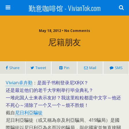
勤意咖啡馆 - VivianTok.com
May 18, 2012 • No Comments
尼籍朋友
Share
Tweet
Pin
Mail
SMS
Vivian卓卉勤
：
是面子书刚登录尼X利X？
还是最近他们的老千大学刚举行毕业典礼？
一堆此国人士来表示友好？我这里粒粒都是中文字～他还
不死心～清除了一个又一个～烦不胜烦！
截自
尼日利亞騙徒
尼日利亞騙徒（或又稱為奈及利亞騙局、419騙局）是國
際騙徒以尼日利亞為名而設的騙局，與此國家並無直接關