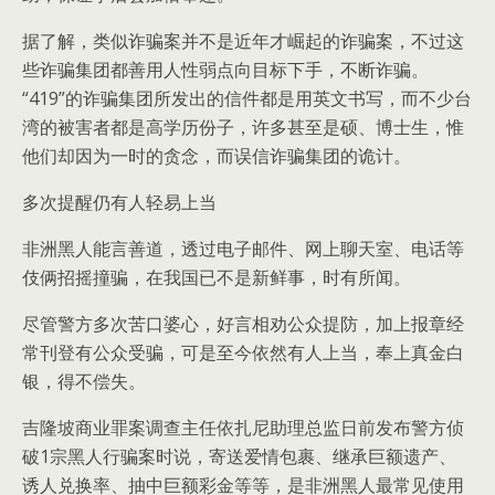
据了解，类似诈骗案并不是近年才崛起的诈骗案，不过这
些诈骗集团都善用人性弱点向目标下手，不断诈骗。
“419”的诈骗集团所发出的信件都是用英文书写，而不少台
湾的被害者都是高学历份子，许多甚至是硕、博士生，惟
他们却因为一时的贪念，而误信诈骗集团的诡计。
多次提醒仍有人轻易上当
非洲黑人能言善道，透过电子邮件、网上聊天室、电话等
伎俩招摇撞骗，在我国已不是新鲜事，时有所闻。
尽管警方多次苦口婆心，好言相劝公众提防，加上报章经
常刊登有公众受骗，可是至今依然有人上当，奉上真金白
银，得不偿失。
吉隆坡商业罪案调查主任依扎尼助理总监日前发布警方侦
破1宗黑人行骗案时说，寄送爱情包裹、继承巨额遗产、
诱人兑换率、抽中巨额彩金等等，是非洲黑人最常见使用