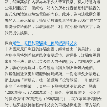
箱，然而其信件內容亦為不少人帶來歡樂。有人特意為這
些電郵開設了一個網站，站內的所有錄音都是利用饒舌的
形式來朗讀這些垃圾電郵的內容。此外，為向這批撰寫電
郵的人士表示敬意，搞笑諾貝爾獎還特地把2005年度的文
學獎頒發給他們，以表揚他們「利用短小精悍的文字，為
我們提供娛樂」。
截自
老千：尼日利亞騙徒 佈局綁架韓父女
非洲國家尼日利亞的詐騙集團，經常使出「美男計」，台
灣刑事局特別呼籲網民交友要謹慎。當局指，詐騙集團最
常用的手法，是貼出英俊白人男子的照片，跨國結交女網
友，騙心後再騙財，以各種理由讓女網友匯錢給他們。
詐騙集團近來更加猖獗到佈局綁架。一對南韓父女最近在
網上結織「新朋友」後，被誘騙「投資礦業」，引他們到
南非「考察礦業」，豈料一下飛機就遭歹徒綁架，勒索
1,000萬美元（7,800萬港元）贖金。家屬報警後，和歹徒
討價還價到120萬美元（936萬港元），就在家屬準備贖金
時，被歹徒挾持接載南韓父女的司機趁機逃脫，警方最終