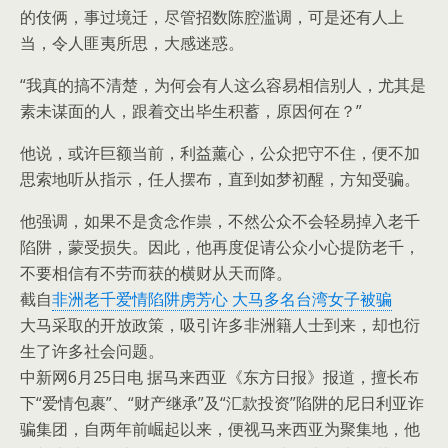
的伎俩，事过境迁，尽管招数陈腔滥调，可是还有人上
当，令人匪夷所思，大感迷惑。
“我真的搞不清楚，为何会有人这么容易相信别人，尤其是
素未谋面的人，跟着交出毕生积蓄，原因何在？”
他说，或许巨额当前，利益薰心，公众把守不住，便不加
思索地听从指示，任人摆布，直到如梦初醒，方知受骗。
他强调，如果不是贪念作祟，不然公众不会轻易掉入老千
陷阱，蒙受损失。因此，他再度促请公众小心提防老千，
不要相信有不劳而获的横财从天而降。
截自
非洲老千爱情陷阱虏芳心 大马多名台湾女子被骗
大马采取的开放政策，吸引许多非洲籍人士到来，却也衍
生了许多社会问题。
中新网6月25日电 据马来西亚《东方日报》报道，擅长布
下“爱情包裹”、“财产继承”及“汇款投资”陷阱的尼日利亚诈
骗集团，自两年前崛起以来，便视马来西亚为聚集地，他