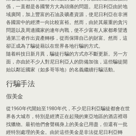
係，一直都是各國警方大為頭痛的問題。尼日利亞由於地
域廣闊，加上豐富的石油及礦產資源，使尼日利亞在非洲
各國當中的經濟一向比較富裕。然而，由於其嚴重的貪污
問題以及周邊國家的連年內戰，使不少富有人家都希望透
過第三者作出資產轉移，從而保障自己的財富。然而，這
卻正成為了騙徒藉以在世界各地行騙的方式。
隨着科技日新月異，騙徒行騙的方式亦不斷更新。另一方
面，亦由於不少人對尼日利亞人的防備加強，這些騙徒開
始以鄰近國家（如多哥等地）的名義繼續行騙活動。
行騙手法
假美金
從1960年代開始至1980年代，不少尼日利亞騙徒都會在世
界各大城市，特別是經濟正在起飛的東亞地區的酒店裡尋
找獵物。最初他們會聲稱身上的美金已用盡，但還有一批
經特別處理的美金。由於這些美金是非法從尼日利亞轉