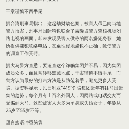
干案谨慎不留手尾
据台湾刑事局指出，这起劫财劫色案，被害人虽已向当地
警方报案，刑事局国际科也联合了吉隆坡警方查核机场闭
路电视的画面，却未发现受害人供称的两名嫌犯身影，她
所提供嫌犯联络电话，甚至性侵地点也不正确，致使警方
的调查工作受碍。
据大马警方查悉，要追查这个诈骗集团并不易，因为集团
成员众多，而且常转移窝藏地点，干案谨慎不留手尾，而
警方认为最好的打击方法是从防范着手，避免更多人受
骗。据资料显示，民日利亚“419”诈骗集团近年有往马国聚
集的趋势，每个月有上百名外国人，因网路或电话交友而
受骗到大马。这些被害人大多为单身或失婚女子，年龄从
25岁至55岁不等。
甜言蜜语冲昏脑袋