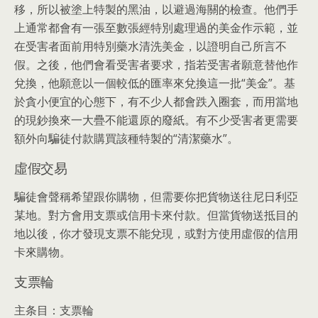
移，所以被塗上特製的黑油，以避過海關的檢查。他們手
上通常都會有一張至數張經特別處理過的美金作示範，並
在受害者面前用特別藥水清洗美金，以證明自己所言不
假。之後，他們會看受害者要求，指若受害者願意替他作
兌換，他願意以一個較低的匯率來兌換這一批“美金”。基
於貪小便宜的心態下，有不少人都會跌入圈套，而用當地
的現鈔換來一大疊不能還原的廢紙。有不少受害者更需要
額外向騙徒付款購買該種特製的“清潔藥水”。
虛假交易
騙徒會聲稱希望跟你購物，但需要你把貨物送往尼日利亞
某地。對方會用支票或信用卡來付款。但當貨物送抵目的
地以後，你才發現支票不能兌現，或對方使用虛假的信用
卡來購物。
支票輪
主条目：支票輪