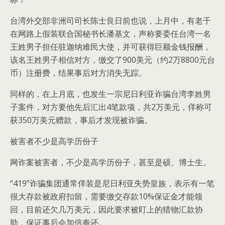
台湾外交部非洲司司长陈士良日前也说，上月中，有老千
在网路上假装联合国秘书长潘基文，声称要委任台湾一名
王姓男子担任驻迦纳难民大使，并可获得巨额金钱报酬，
该名王姓男子相信对方，缴交了900美元（约2万8800元台
币）注册费，结果事后对方消失无踪。
同样的，在上月底，也发生一宗尼日利亚诈骗台湾李姓男
子案件，对方要他先后汇出4笔款项，共2万美元，佯称可
获350万美元赠款，事后才发现被诈骗。
被害者不少是高学历份子
网诈案被害者，不少是高学历份子，甚至是硕、博士生。
“419”诈骗集团通常佯装是尼日利亚失势皇族，表示有一笔
很大存款被政府扣留，需要缴交存款10%保证金才能领
回，目前还欠几万美元，因此要求被盯上的猎物汇款协
助，保证事后会加倍奉还。