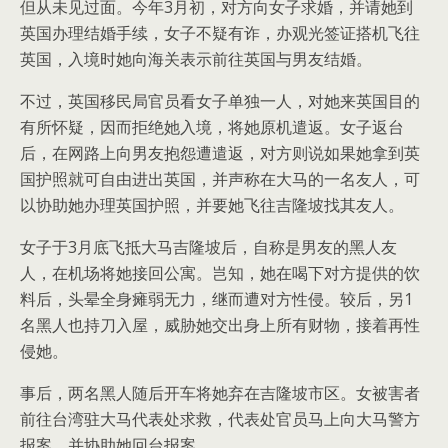
但从未见过面。今年3月初，对方向女子求婚，并请她到
英国办理结婚手续，女子不疑有诈，办观光签证搭机飞往
英国，入境时她向海关表示前往英国与男友结婚。
不过，英国移民局官员看女子单独一人，对她来英国目的
有所怀疑，因而拒绝她入境，将她原机遣返。女子返台
后，在网路上向男友抱怨遭遣返，对方则说如果她拿到英
国护照就可自由进出英国，并声称在大马的一名友人，可
以协助她办理英国护照，并要她飞往吉隆坡找其友人。
女子于3月底飞抵大马吉隆坡后，自称是男友的黑人友
人，在机场将她接回公寓。岂知，她在喝下对方提供的饮
料后，头晕全身瘫弱无力，继而遭对方性侵。较后，另1
名黑人也持刀入屋，威胁她交出身上所有财物，接着再性
侵她。
事后，两名黑人随后开车将她弃在吉隆坡市区。女被害者
前往台湾驻大马代表处求救，代表处官员马上向大马警方
报案，并协助她回台报案。