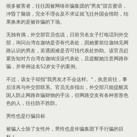
很多被害者，往往因被网络诈骗集团的“男友”甜言蜜语，
冲昏了脑袋，完全不理会及不求证就飞往外国会情郎，结
果换来的是被诈骗的下场。
无独有偶，外交部官员也说，日前另名女子打电话到外交
部，询问台湾在迦纳是否有代表处，因她要前往迦纳见网
路认识的男友，若遇困难是否可找代表处协助。该官员赶
紧告知对方台湾在迦纳没设代表处，且提醒她注意网路诈
骗，并举例这名52岁女子的案例。
不过，该女子却指“我男友才不会这样。”，执意前往，事
后没再与外交部联系。官员无奈指出，外交部只能提醒其
国人防止网路诈骗财物的手法，但网路交友有各种形形色
色的人，往往防不胜防。
男性也是行骗目标
被骗人士除了女性外，男性也是诈骗集团下手行骗的目
标！