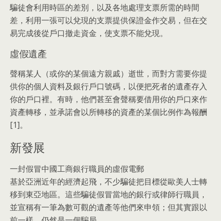
騙徒會利用時區的差別，以及各地處理支票所需的時間
差，利用一張可以兌現的支票提供保證金作交易，但在交
易完成後從戶口撤走資金，使支票不能兌現。
虛假遺產
聲稱某人（或你的某個遠方親戚）逝世，而對方需要你提
供你的個人資料及銀行戶口號碼，以便把死者的遺產存入
你的戶口裡。有時，他們甚至會聲稱要借用你的戶口來作
資產轉移，並承諾會以所轉移的資產的某個比例作為報酬
[1]。
新發展
一封假冒中國工商銀行職員的虛假電郵
基於亞洲近年的經濟起飛，不少騙徒把目標從歐美人士轉
移到東亞地區。這些騙徒假冒當地的銀行或律師行職員，
並宣稱有一筆為數可觀的遺產等他們來申領；但其實跟以
前一樣，仍然是一個騙局。