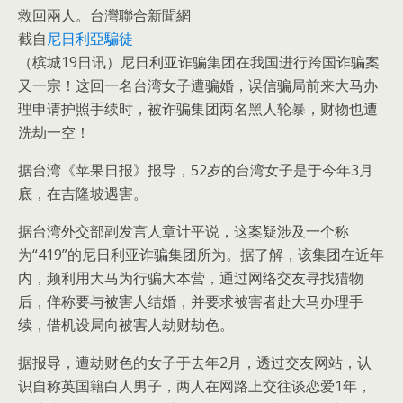
救回兩人。台灣聯合新聞網
截自
尼日利亞騙徒
（槟城19日讯）尼日利亚诈骗集团在我国进行跨国诈骗案
又一宗！这回一名台湾女子遭骗婚，误信骗局前来大马办
理申请护照手续时，被诈骗集团两名黑人轮暴，财物也遭
洗劫一空！
据台湾《苹果日报》报导，52岁的台湾女子是于今年3月
底，在吉隆坡遇害。
据台湾外交部副发言人章计平说，这案疑涉及一个称
为“419”的尼日利亚诈骗集团所为。据了解，该集团在近年
内，频利用大马为行骗大本营，通过网络交友寻找猎物
后，佯称要与被害人结婚，并要求被害者赴大马办理手
续，借机设局向被害人劫财劫色。
据报导，遭劫财色的女子于去年2月，透过交友网站，认
识自称英国籍白人男子，两人在网路上交往谈恋爱1年，