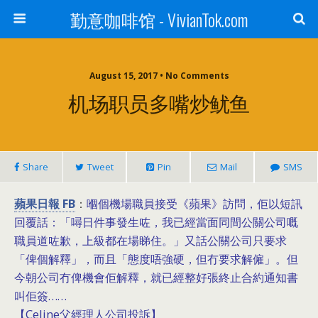
勤意咖啡馆 - VivianTok.com
August 15, 2017 • No Comments
机场职员多嘴炒鱿鱼
Share
Tweet
Pin
Mail
SMS
蘋果日報 FB
嗰個機場職員接受《蘋果》訪問，佢以短訊
：
回覆話：「噚日件事發生咗，我已經當面同間公關公司嘅
職員道咗歉，上級都在場睇住。」又話公關公司只要求
「俾個解釋」，而且「態度唔強硬，但冇要求解僱」。但
今朝公司冇俾機會佢解釋，就已經整好張終止合約通知書
叫佢簽……
【Celine父經理人公司投訴】