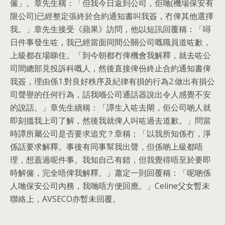
僱」。章先生稱：「但我今日返到公司，佢哋(機場保安有
限公司)已經整定張終於合約通知書叫我簽，冇俾其他選擇
我。」章先生接受《蘋果》訪問，他以短訊回覆稱：「噚
日件事發生咗，我已經當面同間公關公司嘅職員道咗歉，
上級都在場睇住。「到今朝都冇俾機會我解釋，就去咗公
司間總部見投訴科嘅人，然後直接俾份終止合約通知書俾
我簽，理由係1.對良好秩序及紀律有損的行為2.做出有損公
司聲譽的任何行為，話我喺公司通話器說出令人感覺不安
的說話。」章先生續稱：「譚生入咗去閘，佢公司啲人就
即刻搵我上司了解，然後我就俾人叫咗過去道歉。」問當
時譚所屬公司是否要求追究？章稱；「以我所知係冇，淨
係話要求解釋。事後有同事幫我出聲，但係啲上級都唔
理，想蓋過呢件事。我知自己有錯，但我覺得唔至於要即
時解僱，完全唔俾我解釋。」蕭定一則回覆稱：「呢啲係
人哋保安公司內務，我哋唔方便回應。」Celine父女暫未
聯絡上，AVSECO亦暫未回覆。