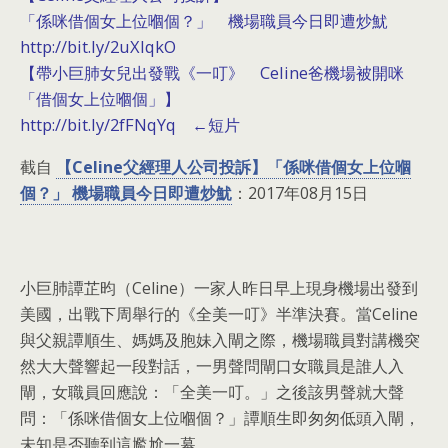
「係咪借個女上位嗰個？」 機場職員今日即遭炒魷
http://bit.ly/2uXlqkO
【帶小巨肺女兒出發戰《一叮》 Celine爸機場被開咪
「借個女上位嗰個」】
http://bit.ly/2fFNqYq ←短片
截自
【Celine父經理人公司投訴】「係咪借個女上位嗰
個？」 機場職員今日即遭炒魷
：2017年08月15日
小巨肺譚芷昀（Celine）一家人昨日早上現身機場出發到
美國，出戰下周舉行的《全美一叮》半準決賽。當Celine
與父親譚順生、媽媽及胞妹入閘之際，機場職員對講機突
然大大聲響起一段對話，一男聲問閘口女職員是誰人入
閘，女職員回應說：「全美一叮。」之後該男聲就大聲
問：「係咪借個女上位嗰個？」譚順生即匆匆低頭入閘，
未知是否聽到這尷尬一幕。