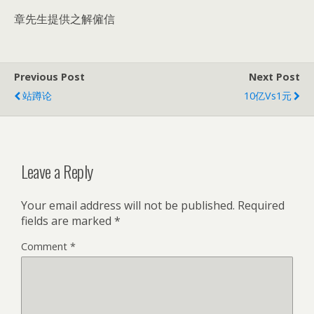
章先生提供之解僱信
Previous Post
Next Post
站蹲论
10亿vs1元
Leave a Reply
Your email address will not be published.
Required
fields are marked
*
Comment
*