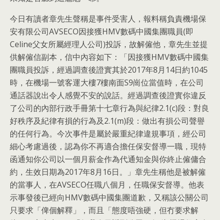
今日有讀者章先生聲稱是事件受害人，報料稱負責機場保
安有限公司AVSECO因接獲HMV數碼中國集團職員(即
Celine父女所屬經理人公司)投訴，故解僱他，章先生並提
供解僱信副本，信中內容如下：「因接獲HMV數碼中國集
團職員投訴，經過調查後證實其於2017年8月14日約1045
時，在機場一號客運大樓7樓南面S9崗位當值時，在公司
通話器說出令人感覺不安的說話。經過調查後證實你違反
了公司的內部行政手冊第十七章行為與紀律2.1(c)段：對良
好秩序及紀律有損的行為及2.1(m)段：做出有損公司聲譽
的任何行為。今次事件是屬於嚴重紀律違規事項，經公司
細心考慮過後，認為你不再適合擔任保安督導一職，現特
函通知你公司以一個月薪金作為代通知金與你終止僱傭合
約，生效日期為2017年8月16日。」章先生稱他是被解僱
的當事人，在AVSECO任職八個月，任職保安督導。他表
示事發後已經向HMV數碼中國集團道歉，又稱該公關公司
只要求「俾個解釋」，而且「態度唔強硬，但冇要求解