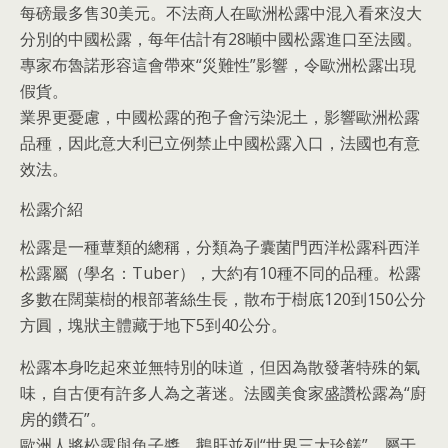
每磅最多售30美元。不法商人在歐洲松露中混入看來沒大
分別的中國松露，每年估計有28噸中國松露進口至法國。
專家布魯諾形容這會帶來“災難性”影響，令歐洲松露出現
假貨。
業界更憂慮，中國松露的孢子會污染泥土，影響歐洲松露
品種，因此意大利已立例禁止中國松露入口，法國也有意
效法。
松露介紹
松露是一種蕈類的總稱，分類為子囊菌門西洋松露科西洋
松露屬（學名：Tuber），大約有10種不同的品種。松露
多數在闊葉樹的根部著絲生長，散布于樹底120到150公分
方圓，塊狀主體藏于地下5到40公分。
松露本身吃起來並無特別的味道，但因為散發著特殊的氣
味，自古便有許多人為之著迷。法國美食家盛讚松露為“廚
房的鑽石”。
歐洲人將松露與魚子醬、鵝肝並列“世界三大珍饈”，屬于