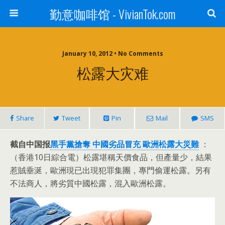
勤意咖啡馆 - VivianTok.com
January 10, 2012 • No Comments
松露大灾难
Share
Tweet
Pin
Mail
SMS
截自中国报
黑手黨搶奪 中國劣品冒充 歐洲松露大災難
：
（香港10日綜合電）松露堪稱天價食品，但產量少，結果
惹賊垂涎，歐洲現已出現犯罪集團，專門偷運松露。另有
不法商人，將劣質中國松露，混入歐洲松露。