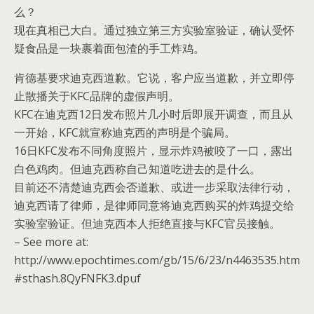
么？
现在真相已大白。通过独立第三方实验室验证，确认受怀
疑食品是一块裹着面包渣的手工炸鸡。
肯德基要求迪克西道歉。它说，客户应当道歉，并立即停
止散播关于KFC品牌的虚假声明。
KFC在迪克西12日发布照片几小时后即展开调查，而且从
一开始，KFC就宣称迪克西的声明是个骗局。
16日KFC发布不同角度照片，显示炸鸡被咬了一口，露出
白色鸡肉。但迪克西称自己知道吃进去的是什么。
目前还不清楚迪克西会否道歉、或进一步采取法律行动，
迪克西请了律师，是律师同意将迪克西购买的炸鸡提交给
实验室验证。但迪克西本人拒绝直接与KFC官员接触。
– See more at:
http://www.epochtimes.com/gb/15/6/23/n4463535.htm
#sthash.8QyFNFK3.dpuf