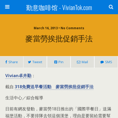
勤意咖啡馆 - VivianTok.com
March 16, 2013 • No Comments
麥當勞挨批促銷手法
Share
Tweet
Pin
Mail
SMS
Vivian卓卉勤
：
截自
318免費送早餐活動 麥當勞挨批促銷手法
生活中心／綜合報導
日前有網友發動，麥當勞18日推出的「國際早餐日」送滿
福堡活動，不要排隊去領這個漢堡，理由是要留給需要幫