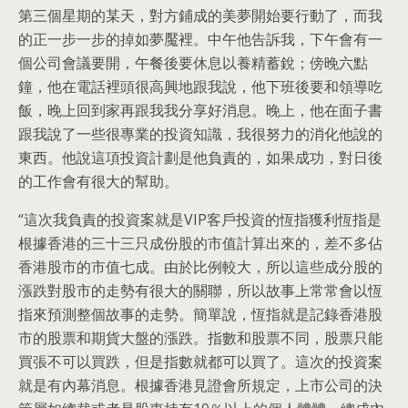
第三個星期的某天，對方鋪成的美夢開始要行動了，而我
的正一步一步的掉如夢魘裡。中午他告訴我，下午會有一
個公司會議要開，午餐後要休息以養精蓄銳；傍晚六點
鐘，他在電話裡頭很高興地跟我說，他下班後要和領導吃
飯，晚上回到家再跟我我分享好消息。晚上，他在面子書
跟我說了一些很專業的投資知識，我很努力的消化他說的
東西。他說這項投資計劃是他負責的，如果成功，對日後
的工作會有很大的幫助。
“這次我負責的投資案就是VIP客戶投資的恆指獲利恆指是
根據香港的三十三只成份股的市值計算出來的，差不多佔
香港股市的市值七成。由於比例較大，所以這些成分股的
漲跌對股市的走勢有很大的關聯，所以故事上常常會以恆
指來預測整個故事的走勢。簡單說，恆指就是記錄香港股
市的股票和期貨大盤的漲跌。指數和股票不同，股票只能
買張不可以買跌，但是指數就都可以買了。這次的投資案
就是有內幕消息。根據香港見證會所規定，上市公司的決