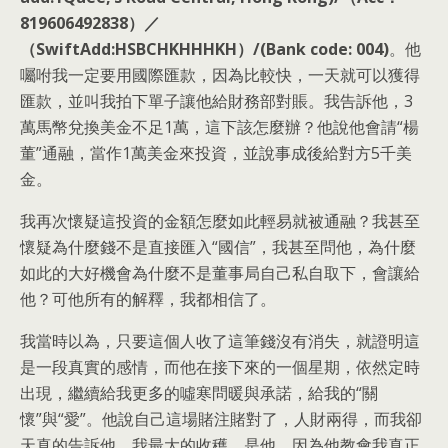
819606492838）／
（SwiftAdd:HSBCHKHHHKH）/(Bank code: 004)
。他
囑咐我一定要用國際匯款，因為比較快，一天就可以獲得
匯款，並叫我拍下單子讓他給財務部對賬。我告訴他，3
萬馬幣兌換美金不足1萬，這下該怎麼辦？他說他會請“楊
董”通融，當作1萬美金來投資，並說事成後給對方5千美
金。
我再次懷疑這投資的金額怎麼如此輕易就被通融？我甚至
懷疑為什麼錢不是直接匯入“國信”，我甚至問他，為什麼
如此的大好機會為什麼不是董事局自己私自取下，會讓給
他？可他所有的解釋，我都相信了。
我當時以為，只要這個人收了這筆錢沒有消失，就證明這
是一段真實的感情，而他在接下來的一個星期，依然定時
出現，繼續給我更多的噓寒問暖與承諾，給我的“關
懷”與“愛”。他說自己這場賭注賭對了，人財兩得，而我卻
天真的告訴他，我最大的收穫，是他，因為他教會我真正