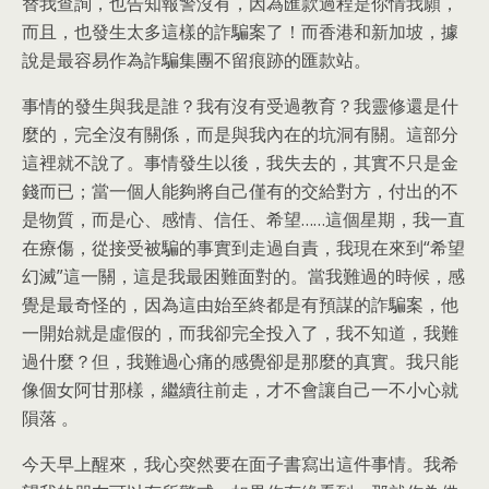
替我查詢，也告知報警沒有，因為匯款過程是你情我願，
而且，也發生太多這樣的詐騙案了！而香港和新加坡，據
說是最容易作為詐騙集團不留痕跡的匯款站。
事情的發生與我是誰？我有沒有受過教育？我靈修還是什
麼的，完全沒有關係，而是與我內在的坑洞有關。這部分
這裡就不說了。事情發生以後，我失去的，其實不只是金
錢而已；當一個人能夠將自己僅有的交給對方，付出的不
是物質，而是心、感情、信任、希望……這個星期，我一直
在療傷，從接受被騙的事實到走過自責，我現在來到“希望
幻滅”這一關，這是我最困難面對的。當我難過的時候，感
覺是最奇怪的，因為這由始至終都是有預謀的詐騙案，他
一開始就是虛假的，而我卻完全投入了，我不知道，我難
過什麼？但，我難過心痛的感覺卻是那麼的真實。我只能
像個女阿甘那樣，繼續往前走，才不會讓自己一不小心就
隕落 。
今天早上醒來，我心突然要在面子書寫出這件事情。我希