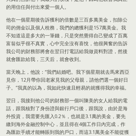
的用信任與付出來愛一個人。
他在一個星期後告訴獲利的倍數是三百多萬美金，扣除公
司的佣金以及個人稅務，我們的總獲利是157萬美金。我
不知道這是多大的一筆錢，只是突然覺得自己變成了百萬
富翁似乎很不真實，心中完全沒有喜悅，他很興奮的告訴
我公司的財務部將會在翌日打電話給我做資料對證，然後
就會匯款給我，三天后，就會收到。
當天晚上，他說：“我們結婚吧。我下個星期就去馬來西亞
見你，12月帶你回老家見我的父母親，請他們選一個好日
子。”我真的以為，我如此快速且輕易的就獲得我的幸福。
翌日，我接到他公司的財務部一個叫陳美的女人給我的電
話，跟我核對了身份證與銀行戶口後，跟我說，由於是海
外投資，我需要先匯入0.2％，也就是3.1萬的美金，要先
繳到海外金融控制中心，並且得在4個工作日內完成，作
為匯款手續才能轉賬到我的戶口，而這3.1萬美金不能從獲