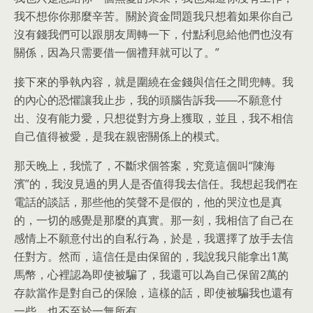
我不想你你那麼辛苦。關於資金問題我只想着如果你自己
沒有錢我們可以跟朋友周轉一下，付點利息給他們也沒有
關係，因為只需要借一個禮拜就可以了。”
接下來的爭執內容，就是圍繞在金錢與信任之間兜轉。我
的內心的恐懼讓我止步，我的頭腦告訴我――不願意付
出、沒有能力愛，只想從對方身上獲取，並且，我不相信
自己值得被愛，是我在親密關係上的模式。
那天晚上，我慌了，不斷求個答案，究竟這個叫“陳海
濱”的，我沒見過的男人是否值得我去信任。我想起我們在
電話的談話，那些他的笑聲不是假的，他的哭泣也是真
的，一切的感覺是那麼的真實。那一刻，我相信了自己在
感情上不願意付出的自私行為，於是，我選擇了放手去信
任對方。然而，這信任是由保留的，我說我只能拿出1萬
馬幣，心裡認為即使被騙了，我還可以為自己保留2萬的
存款當作是對自己的保險，這樣的話，即使被騙我也還有
一些，也不至於一無所有。