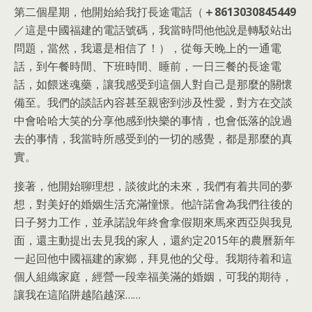
第二個星期，他開始給我打長途電話（
＋8613030845449
／這是中國福建的電話號碼，我當時問他他說是轉駁站出
問題，當然，我還是相信了！），從每天晚上的一通電
話，到午餐時間、下班時間、睡前，一日三餐的長途電
話，如餵迷魂藥，讓我感受到這個人對自己是那麼的關懷
備至。我們的談話內容甚至親密到涉及性愛，對方在交談
中會哈哈大笑的分享他感到快樂的事情，也會低落的說過
去的事情，我當時所感受到的一切的感覺，都是那麼的真
實。
接著，他開始聊理想，談彼此的未來，我們有着共同的夢
想，對美好的婚姻生活充滿憧憬。他許諾會為我們往後的
日子努力工作，並承諾說年終會拿假期來馬來西亞與我見
面，還主動提出去見我的家人，還約定2015年的農曆新年
一起回他中國福建的家鄉，拜見他的父母。我期待着和這
個人組織家庭，經營一段幸福美滿的婚姻，可我的期待，
讓我在這陷阱越陷越深……