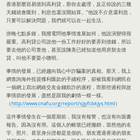
香港那麼容易借到高利貸，那你去處理，反正你說的三幾
天錢就會匯到，利息也還沒開始算。”他說不介意還利息，
只要可以解決問題，我們就可以在一起生活。
傍晚七點多鐘，我撥電問他事情進展如何，他說演變得很
嚴重。高利貸公司說他一份工作好好的要弄到借錢，所以
要去他的公司查他，甚至說陳美已經知道他用房契去借
貸，叫他不要耍小聰明。
事情的發展，已經趨向我心中詐騙案的真相。那天，我上
網查詢海外投資獲利匯款的手續程序，卻被我看到網民在
一個網上寫出網絡交友金錢欺詐的過程，而那些過程與故
事情節的發展，盡然是跟我的劇情一模一樣。
（
http://www.cnafu.org/report/sjjyfcbkjys.html
）
這件事情發生在一個星期前，我沒有報警，也沒有向面書
報告。因為沒有用。這個人的帳號已經撤銷，當然他的名
字、照片、甚至身分證都是造假的。朋友透過香港的朋友