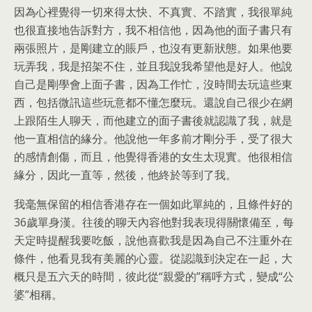
因為心裡覺得一切來得太快、不真實、不踏實，我很單純
也很直接地告訴對方，我不相信他，因為他的面子書只有
兩張照片，是剛建立的賬戶，也沒有更新狀態。如果他要
玩弄我，我是招架不住，並且我說我希望他是好人。他說
自己是剛學會上面子書，因為工作忙，沒時間去玩這些東
西，包括微訊這些玩意都不懂怎麼玩。還說自己很少在網
上跟陌生人聊天，而他建立的面子書後就認識了我，就是
他一直相信的緣分。他說他一年多前才剛分手，受了很大
的感情創傷，而且，他覺得香港的女生太現實。他很相信
緣分，因此一直等，然後，他終於等到了我。
我毫無保留的相信香港存在一個如此單純的，且條件好的
36歲單身漢。往後的聊天內容他對我表現得關懷備至，每
天定時提醒我要吃飯，說他喜歡我是因為自己不注重外在
條件，他看見我有美麗的心靈。從認識到決定在一起，大
概只是五六天的時間，彼此從“親愛的”稱呼方式，變成“公
婆”相稱。