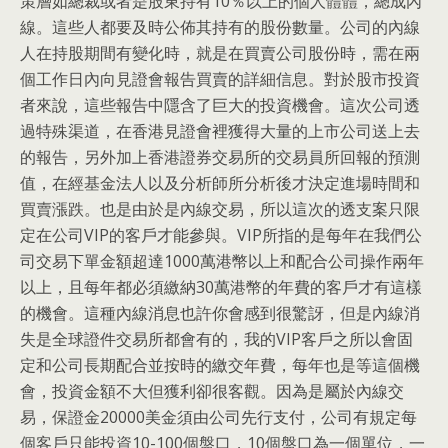
策層如總裁或者是股東持有10％以上的個人體體，總成內
線。這些人都要及時公佈其持有的股份數量。公司的內線
人在持股期間有變化時，就是在買賣公司股份時，需在兩
個工作日內向見證會報告買賣的詳細信息。對於股市投資
者來說，這些報告中隱含了巨大的投資機會。這次公司透
過特殊渠道，在香港見證會裡獲得大量的上市公司送上去
的報告，另外加上香港證券交易所的交易員所回報的預測
值，在經基金法人以及分析師所分析後才決定進場時間和
買賣漲跌。也是由於是內線交易，所以這次的透支案只限
定在公司VIP的客戶才能參與。VIP所指的是每年在我們公
司交易下單金額超達1000萬港幣以上和配合公司操作兩年
以上，且每年都必須繳納30萬港幣的年費的客戶才有這樣
的機會。這種內線消息也許你會感到很驚訝，但是內線消
失是全球證件交易所都會有的，我的VIP客戶之所以會固
定和公司長期配合並按時的繳交年費，每年也是等這個機
會，投資金額不大但獲利卻很客觀。因為是屬於內線交
易，保證金20000美金須由公司先行支付，公司有規定每
個客戶只能投資10-100個盤口，10個盤口為一個單位，一