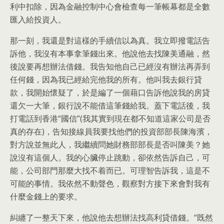
利中扣除，因為金融控制中心會檢查每一筆帳幕都是全數
匯入給投資人。
那一刻，我還是對這樣的手續信以為真。我立即撥電話告
訴他，我沒有本事拿筆錢出來。他說他去找陳美通融，然
後說要再想辦法借錢。我告知他自己已經沒有辦法再弄到
任何錢，因為我已經給完他我的所有。他叫我去銀行貸
款，我開始懷疑了，於是編了一個藉口告訴他說我的房貸
還欠一大筆，銀行說不能借這筆錢給我。蓋下電話後，我
打電話到香港“國信”(我其實到現在都不知道這家公司是否
真的存在)，告知接線員我要找他們的投資部部長陳海濱，
對方說並無此人，我繼續問她財務部部長是否叫陳美？她
說沒有這個人。我的心臟停止跳動，卻依然告訴自己，可
能，公司部門那麼大找不着而已。可理智告訴我，這是不
可能的事情。我依然不動聲色，觀察對方接下來會對我有
什麼金錢上的要求。
糾纏了一整天下來，他說他去想辦法找高利貸借錢。“既然