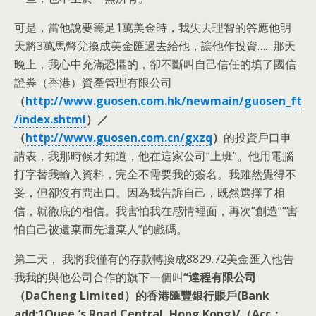
可是，當他說要籌足1萬美金時，我失去理智的答應他明
天將3萬馬幣兌換成美金匯過去給他，讓他作投資……那天
晚上，我心中充滿恐懼的，卻不斷叫自己信任的填了國信
證券（香港）資產管理有限公司
（
http://www.guosen.com.hk/newmain/guosen_ft
/index.shtml
）／
（
http://www.guosen.com.cn/gxzq
）
的投資戶口申
請表，我那時候才知道，他在這家公司“上班”。他用電腦
打字替我輸入資料，完全不需要我的簽名。我雖然覺得不
妥，但卻沒有問出口。因為我告訴自己，既然選擇了相
信，就徹底的相信。我害怕我在感情裡面，再次“創造”“害
怕自己被遺棄而先遺棄人”的戲碼。
第二天， 我將我僅有的存款轉換成8829.72美金匯入他告
我我的與他公司合作的旗下一個叫
“達程有限公司
（DaCheng Limited）的香港匯豐銀行賬戶(Bank
add:1Quee,’s Road Central, Hong Kong)/（Acc：