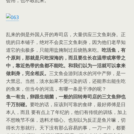
会用，也不敢乱来。
乱来的倒是外国人开的寿司店，大量供应三文鱼刺身。正
统的日本铺子，绝对不会卖三文鱼刺身，因为他们老早知
道它的虫极多，只能用盐腌制过后烧熟来吃。
吃活鱼，有
个原则，那就是只吃深海的，而且要生长在温带或寒带之
中，靠近热带的鱼都不能吃。
和我们以为一活就可以拿来
做刺身，完全相反。
三文鱼会游到淡水的河中产卵，是一
大禁忌。当然，淡水如果不受污染的话，还能养出能生吃
的鱼来，但当今的河流，有哪一条是干净的呢？
鱼一有虫，卵跟生细菌，一般的回转寿司店的三文鱼卵也
千万别碰。
要吃的话，应该到可靠的食肆，最好师傅是日
本人，而且 要有点上了年纪的，他们有传统的训练，加上
不想晚节不保，选料才细心。也别以为反正是鱼片嘛，切
得长方形就行。天下没有那么容易的事，一刀一片，都要