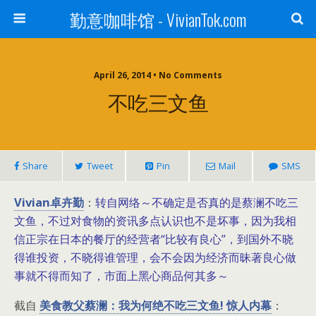
勤意咖啡馆 - VivianTok.com
April 26, 2014 • No Comments
不吃三文鱼
Share
Tweet
Pin
Mail
SMS
Vivian卓卉勤
转自网络～不确定是否真的是蔡澜不吃三
：
文鱼，不过对食物的资讯多点认识也不是坏事，因为我相
信正宗在日本的餐厅的经营者“比较有良心”，到国外不晓
得谁投资，不晓得谁管理，会不会因为经济而昧著良心做
事就不得而知了，市面上黑心商品何其多～
截自
美食教父蔡澜：我为何绝不吃三文鱼! 惊人内幕
：