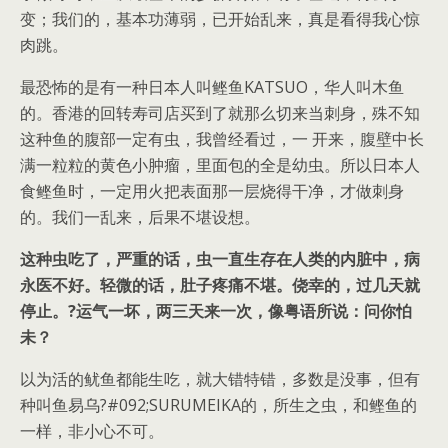
变；我们的，基本功薄弱，已开始乱来，真是看得我心惊
肉跳。
最恐怖的是有一种日本人叫鲣鱼KATSUO，华人叫木鱼
的。香港的回转寿司店买到了就那么切来当刺身，殊不知
这种鱼的腹部一定有虫，我曾经看过，一 开来，腹壁中长
满一粒粒的黄色小肿瘤，里面包的全是幼虫。所以日本人
食鲣鱼时，一定用火把表面那一层烧得干净，才做刺身
的。我们一乱来，后果不堪设想。
这种虫吃了，严重的话，虫一直生存在人类的内脏中，病
永医不好。轻微的话，肚子疼痛不堪。侥幸的，过几天就
停止。?运气一坏，两三天来一次，像粤语所说：问你怕
未？
以为活的鱿鱼都能生吃，就大错特错，多数是没事，但有
种叫鱼易乌?#092;SURUMEIKA的，所生之虫，和鲣鱼的
一样，非小心不可。