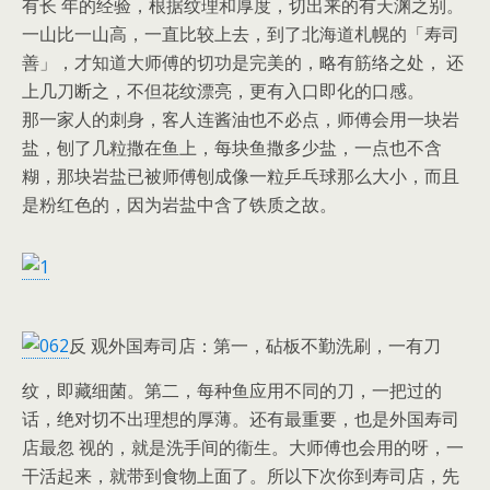
有长 年的经验，根据纹理和厚度，切出来的有天渊之别。
一山比一山高，一直比较上去，到了北海道札幌的「寿司
善」，才知道大师傅的切功是完美的，略有筋络之处， 还
上几刀断之，不但花纹漂亮，更有入口即化的口感。
那一家人的刺身，客人连酱油也不必点，师傅会用一块岩
盐，刨了几粒撒在鱼上，每块鱼撒多少盐，一点也不含
糊，那块岩盐已被师傅刨成像一粒乒乓球那么大小，而且
是粉红色的，因为岩盐中含了铁质之故。
反 观外国寿司店：第一，砧板不勤洗刷，一有刀
纹，即藏细菌。第二，每种鱼应用不同的刀，一把过的
话，绝对切不出理想的厚薄。还有最重要，也是外国寿司
店最忽 视的，就是洗手间的衞生。大师傅也会用的呀，一
干活起来，就带到食物上面了。所以下次你到寿司店，先