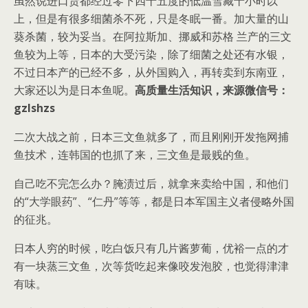
虽然说进口货都经过零下四十五度的低温雪藏十小时以
上，但是有很多细菌杀不死，只是冬眠一番。加大量的山
葵杀菌，较为妥当。在阿拉斯加、挪威和苏格 兰产的三文
鱼较为上等，日本的大受污染，除了细菌之处还有水银，
不过日本产的已经不多，从外国购入，再转卖到东南亚，
大家还以为是日本鱼呢。
高质量生活知识，来源微信号：
gzlshzs
二次大战之前，日本三文鱼就多了，而且刚刚开发拖网捕
鱼技术，连韩国的也抓了来，三文鱼是最贱的鱼。
自己吃不完怎么办？腌渍过后，就拿来卖给中国，和他们
的“大学眼药”、“仁丹”等等，都是日本军国主义者侵略外国
的征兆。
日本人穷的时候，吃白饭只有几片酱萝葡，优裕一点的才
有一块蒸三文鱼，次等货吃起来像咬发泡胶，也觉得津津
有味。