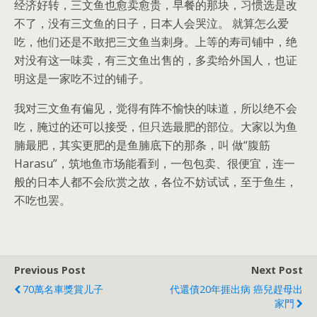
经济好转，三文鱼也愈卖愈贵，早餐的那块，习惯选是改
不了，没有三文鱼的日子，日本人会哭泣。 就算怎么爱
吃，他们还是不敢把三文鱼当刺身。上等的寿司铺中，绝
对没有这一味卖，有三文鱼出售的，多卖给外国人，也证
明这是一家吃不过的铺子。
我对三文鱼有偏见，觉得有阵不愉快的味道，所以绝不会
吃，腌过的还可以接受，但只选最肥的部位。大家以为鱼
腩最肥，其实更肥的是鱼腩底下的那条，叫 做“腹筋
Harasu”，筑地鱼市场能看到，一包包卖、很便宜，连一
般的日本人都不会欣赏之故，各位不妨试试，至于鱼生，
不吃也罢。
Previous Post
Next Post
70萬名車獎賞儿子
代還債20年捱出病 癌兒趕母出
家門