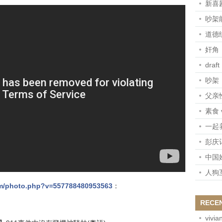
新喜剧
吵架
道德
奸角
draft
吵架
父亲
素食 
一起
彭庆
中国
人狗
om/photo.php?v=557788480953563
：
RECE
vivia