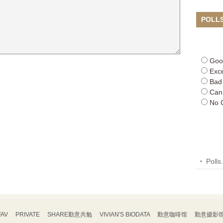
POLL
Goo
Exce
Bad
Can
No 
Polls
FAV
PRIVATE
SHARE勤意共勉
VIVIAN'S BIODATA
勤意咖啡馆
勤意摄影