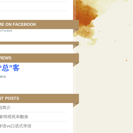
ME ON FACEBOOK
 Facebook
VIEWS
“总”客
NT POSTS
勤简介
王家明尋死幸翻身
华语vs口语式华语