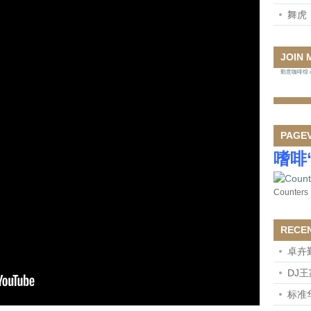
舞虎
JOIN 
勤意咖啡馆 on
PAGE
嗜啡
Counters
RECE
卓卉
DJ
标准