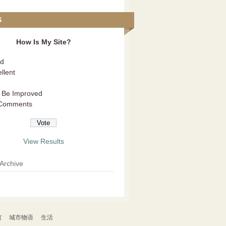
S
How Is My Site?
d
llent
 Be Improved
Comments
View Results
 Archive
馆
城市物语
生活