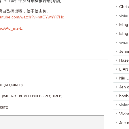
】911事件中沒有飛
機被騎劫(粵語)
Chris
政府自己搞出嚟，信
不信由你­。
vivia
utube.com/
watch?v=mtCYwhYI7Hc
Eling
mcAAd_mz-E
Eling
vivia
Jenni
Haze
LIAN
Niu 
E (REQUIRED)
Jen
boob
L (WILL NOT BE PUBLISHED) (REQUIRED)
vivia
SITE
Vivia
Joe