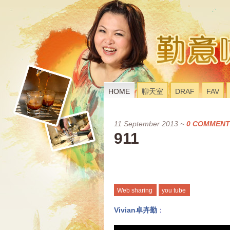
HOME
聊天室
DRAF
FAV
11 September 2013
~
0 COMMENT
911
Web sharing
you tube
Vivian卓卉勤
：