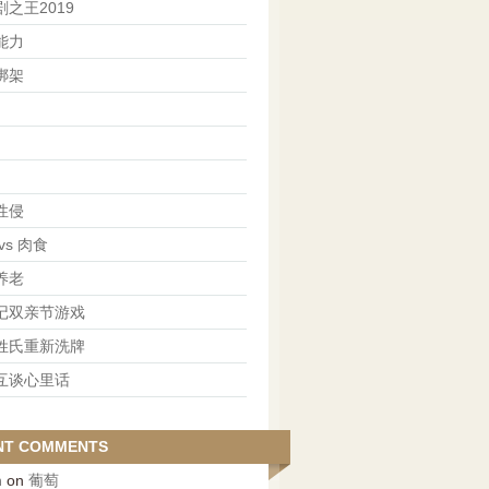
之王2019
能力
绑架
性侵
vs 肉食
养老
记双亲节游戏
姓氏重新洗牌
互谈心里话
NT COMMENTS
n
on
葡萄