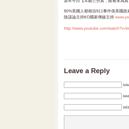
當年今日【耳聽三分真，眼看未為真
80%美國人都相信911事件係美國
陰謀論主持KO國家傳媒主持
www.yo
http://www.youtube.com/
watch?v=l
Leave a Reply
NAM
MAI
WEB