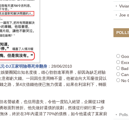
Vivia
Joe
POLL
Goo
Exce
元‧DJ王家明險尋死幸翻身
：28/06/2010
Bad
前在娛樂圈闖出知名度後，雄心勃勃進軍商界，卻因為缺乏經驗
Can
生意都虧大錢。一回因生意周轉不靈，他被迫向大耳窿借貸以
No 
錢之路，第4次借錢他便已無力償還，結果在利滾利下，轉眼
但名聲破產，也信用盡失，令他一度陷入絕望，企圖從12樓
勇敢面對挫折。他先做好還債的規劃，然後從行銷行業一步
無休，終於在3年內還清了70%的債務，如今他還成了某家廚
Polls