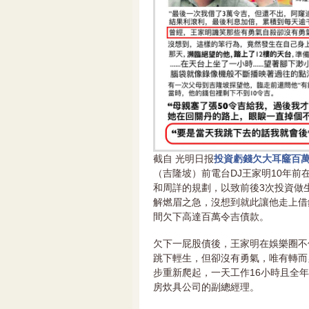
截自 光明日报
投資虧錢欠大耳窿百萬
（吉隆坡）前電台DJ王家明10年
和周詳的規劃，以致前後3次投資做
解燃眉之急，沒想到就此讓他走上借
間欠下高達百萬令吉債款。
欠下一屁股債後，王家明在娛樂圈不
跳下輕生，但卻沒有勇氣，唯有轉而
步重新爬起，一天工作16小時且全年
房炊具公司的副總經理。