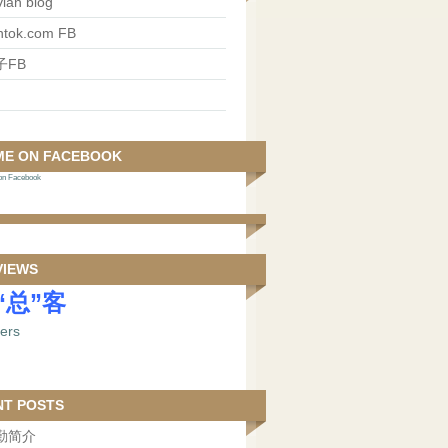
ian blog
antok.com FB
子FB
ME ON FACEBOOK
 Facebook
VIEWS
“总”客
NT POSTS
勤简介