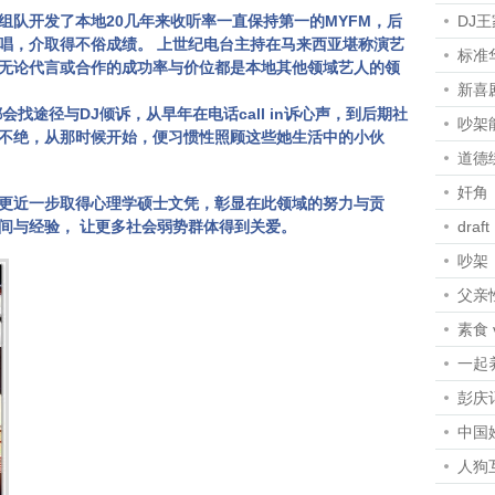
组队开发了本地20几年来收听率一直保持第一的MYFM，后
DJ
唱，介取得不俗成绩。 上世纪电台主持在马来西亚堪称演艺
标准
无论代言或合作的成功率与价位都是本地其他领域艺人的领
新喜剧
找途径与DJ倾诉，从早年在电话call in诉心声，到后期社
吵架
不绝，从那时候开始，便习惯性照顾这些她生活中的小伙
道德
奸角
更近一步取得心理学硕士文凭，彰显在此领域的努力与贡
间与经验， 让更多社会弱势群体得到关爱。
draft
吵架
父亲
素食 
一起
彭庆
中国
人狗