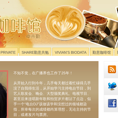
PRIVATE
SHARE勤意共勉
VIVIAN'S BIODATA
勤意咖啡馆
不知不觉，在广播界也工作了25年！
从开始入行到今年，几乎每天都过着忙碌得几乎
没了自我得生活，从开始学习主持电台节目，到
艺人歌友会、晚会、大型颁奖典礼、电视节目、
甚至后来连唱新年歌和拍贺岁片都沾了点边，似
乎一个“电台DJ”该做该学和没想过的领域都染
指，所幸每次的成绩都尚算理想，无论主持的节
目，或者发片与票房。