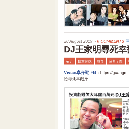
28 August 2019
~
0 COMMENTS
DJ王家明尋死幸
亲子
报章转载
教育
经典个案
Vivian卓卉勤 FB
：https://gua
險尋死幸翻身