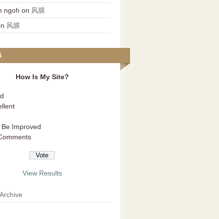
n ngoh
on
风膜
on
风膜
S
How Is My Site?
d
llent
 Be Improved
Comments
View Results
 Archive