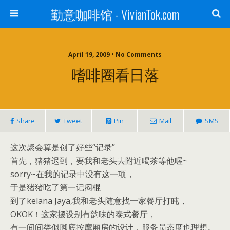
勤意咖啡馆 - VivianTok.com
April 19, 2009 • No Comments
嗜啡圈看日落
Share
Tweet
Pin
Mail
SMS
这次聚会算是创了好些“记录”
首先，猪猪迟到，要我和老头去附近喝茶等他喔~
sorry~在我的记录中没有这一项，
于是猪猪吃了第一记闷棍
到了kelana Jaya,我和老头随意找一家餐厅打盹，
OKOK！这家摆设别有韵味的泰式餐厅，
有一间间类似脚底按摩厢房的设计，服务员态度也理想。