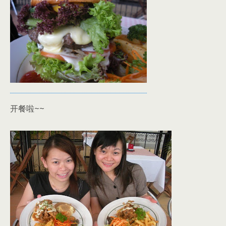
开餐啦~~