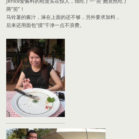
Jenice爱酱料的程度实在惊人，我吃了一“篼”她竟然吃了
两“篼”！
马铃薯的酱汁，淋在上面的还不够，另外要求加料，
后来还用面包“摸”干净一点不浪费。