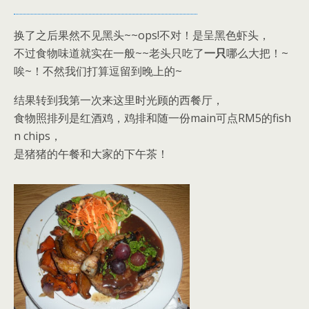
换了之后果然不见黑头~~ops!不对！是呈黑色虾头，
不过食物味道就实在一般~~老头只吃了
一只
哪么大把！~
唉~！不然我们打算逗留到晚上的~
结果转到我第一次来这里时光顾的西餐厅，
食物照排列是红酒鸡，鸡排和随一份main可点RM5的fish
n chips，
是猪猪的午餐和大家的下午茶！