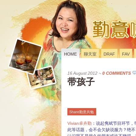
HOME
聊天室
DRAF
FAV
16 August 2012
~
0 COMMENTS
带孩子
Share勤意共勉
Vivian卓卉勤
：说起隽斌节目环节，
此等话题，会不会欠缺说服力？绝不