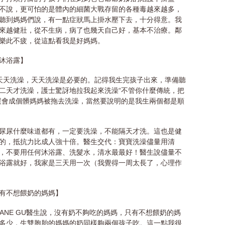
不說，更可怕的是體內的細菌大戰存留的各種毒越來越多，
聽到媽媽們說，有一點症狀馬上掛水壓下去，十分得意。我
來越健壯，從不生病，病了也幾天自己好，基本不治療。鄰
樂此不疲，從這點看我是好媽媽。
沐浴露】
天天洗澡，天天洗澡是必要的。記得我生完孩子出來，準備聽
二天才洗澡，護士驚訝地拉我起來洗澡“不管你什麼傳統，把
誤會成個髒媽媽被拖去洗澡，當然要說明的是我生兩個都是順
尿尿什麼味道都有，一定要洗澡，不能隔天才洗。這也是健
的，抵抗力比成人強十倍。醫生交代：寶寶洗澡儘量用清
，不要用任何沐浴露、洗髮水，清水最最好！醫生說儘量不
浴露就好，我家是三天用一次（我覺得一周太長了，心理作
有不想餵奶的媽媽】
ANE GU醫生說，沒有奶不夠吃的媽媽，只有不想餵奶的媽
多少，生雙胞胎的媽媽的奶同樣夠兩個孩子吃。這一點我很