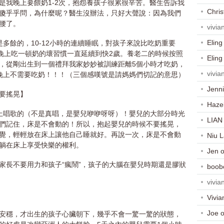
是我晚上要餵奶1-2次，抱怨養孩子很累很辛苦。醫生告訴我
Chris
傻乎乎問，為什麼呢？醫生沒辦法，只好大聲說：因為我們
腰了。
vivia
Eling
是多餘的，10-12小時的連續睡眠，對孩子來說比吃奶重要
，晚上吃一頓奶的壞習慣一直延續到快2歲。養老二的時候按照
Eling
，從剛出生到一個禮拜我家妙妙被訓練距離5個小時才吃奶，
vivia
晚上不需要吃奶！！！（三個感嘆號是請媽媽們切記的意思）
Jenni
要搖晃】
Haze
床上唱歌的（不是真唱，是嬰兒咿咿呀呀）！嬰兒的大部分時光
LIAN
們記住，床是不會動的！所以，抱起嬰兒的時候不要搖晃，
覺，輕輕放在床上讓他自己睡就好。再說一次，床是不會動
Niu 
躺在床上享受快樂的權利。
Jen
家長不要用力和孩子“瘋鬧”，孩子的大腦在嬰兒時期還是膠狀
boob
vivia
Vivia
Joe
安穩，才出生的孩子心臟朝下，幾乎不會一驚一驚的狀態，