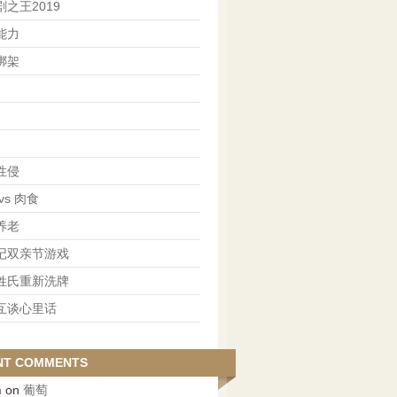
之王2019
能力
绑架
性侵
vs 肉食
养老
记双亲节游戏
姓氏重新洗牌
互谈心里话
NT COMMENTS
n
on
葡萄