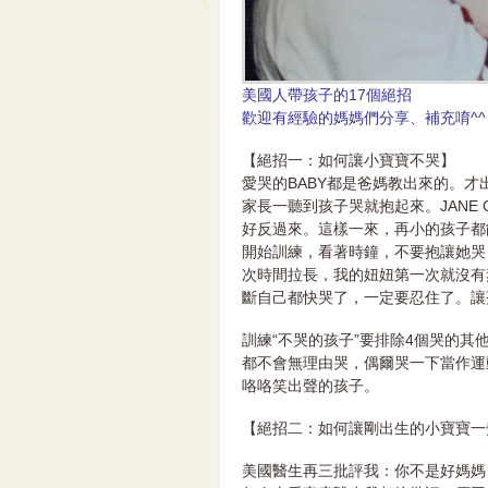
美國人帶孩子的17個絕招
歡迎有經驗的媽媽們分享、補充唷^^
【絕招一：如何讓小寶寶不哭】
愛哭的BABY都是爸媽教出來的。才
家長一聽到孩子哭就抱起來。JANE
好反過來。這樣一來，再小的孩子都
開始訓練，看著時鐘，不要抱讓她哭
次時間拉長，我的妞妞第一次就沒有
斷自己都快哭了，一定要忍住了。讓
訓練“不哭的孩子”要排除4個哭的
都不會無理由哭，偶爾哭一下當作運
咯咯笑出聲的孩子。
【絕招二：如何讓剛出生的小寶寶一
美國醫生再三批評我：你不是好媽媽