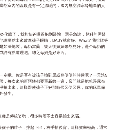
當然室內的溫度是有一定溫暖的，國內無空調寒冷地區的人
發炎化膿了，我和妞爸嚇得抱到醫院，還是急診，兒科的男醫
說擠點出來放進孩子眼睛，BABY就會好。What? 我排隊等
是如法炮製，母奶當藥，幾天後妞妞果然見好，是否母奶的
或許有點道理吧。總之母奶是好東西。
一定哦。你是否有被孩子噴到尿或臭便便的時候呢？一天洗5
候，每次來的新阿姨都要重新教一遍，竅門就是把乾淨尿布
淨抽出來，這樣即使孩子正好那時候又便又尿，你的床單保
外發生。
這種是傳統姿勢，很多時候不太容易拍出來嗝。
著孩子的脖子，撐起下巴，右手拍後背，這樣效率極高，通常