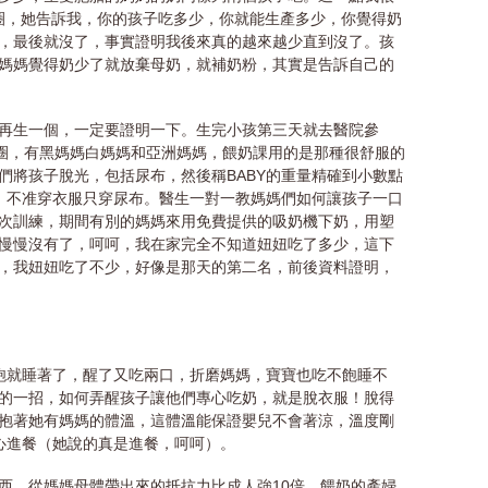
圈，她告訴我，你的孩子吃多少，你就能生產多少，你覺得奶
，最後就沒了，事實證明我後來真的越來越少直到沒了。孩
媽媽覺得奶少了就放棄母奶，就補奶粉，其實是告訴自己的
再生一個，一定要證明一下。生完小孩第三天就去醫院參
一圈，有黑媽媽白媽媽和亞洲媽媽，餵奶課用的是那種很舒服的
們將孩子脫光，包括尿布，然後稱BABY的重量精確到小數點
，不准穿衣服只穿尿布。醫生一對一教媽媽們如何讓孩子一口
次訓練，期間有別的媽媽來用免費提供的吸奶機下奶，用塑
慢慢沒有了，呵呵，我在家完全不知道妞妞吃了多少，這下
，我妞妞吃了不少，好像是那天的第二名，前後資料證明，
吃飽就睡著了，醒了又吃兩口，折磨媽媽，寶寶也吃不飽睡不
的一招，如何弄醒孩子讓他們專心吃奶，就是脫衣服！脫得
抱著她有媽媽的體溫，這體溫能保證嬰兒不會著涼，溫度剛
用心進餐（她說的真是進餐，呵呵）。
西，從媽媽母體帶出來的抵抗力比成人強10倍，餵奶的產婦