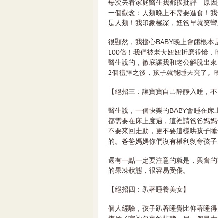
每次去看家庭醫生我都挨批評，原因
一個觀念：人類晚上不需要進食！我
是人類！我印象極深，妞爸早就笑彎
很顯然，我擔心BABY晚上會餓根本
100倍！我們被老大妞妞折磨很慘
醫生說的，徹底讓我和老公解脫出來
2個禮拜之後，孩子就能睡天亮了。
【絕招三：讓寶寶自己靜靜入睡，不
醫生說，一個快樂的BABY會睡在
都需要在床上度過，這裡請爸爸媽媽
不要來回走動，更不要這樣哄孩子睡
的。爸爸媽媽你們沒有權利剝奪孩子
還有一點一定要注意的就是，興奮的
的果凍狀態，很容易受傷。
【絕招四：趴著睡養美女】
個人經驗，孩子趴著睡覺比仰著睡得