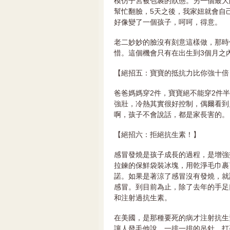
模仿子宮被包裹的狀態。另一個最大
幫忙翻臉，5天之後，我家妞就會自
好像變了一個孩子，呵呵，得意。
老二妙妙的臉沒有刻意這樣做，那時
惜。這個機會只有在出生到3個月之
【絕招五：寶寶的抵抗力比你強十倍
爸爸媽媽穿2件，寶寶絕不能穿2件
強壯，冷熱其實很好控制，偶爾看到
啊，孩子不會說話，都是家長害的。
【絕招六：拒絕抗生素！】
感冒發燒是孩子成長的過程，是增強
拉鍊的保鮮袋裝冰塊，用乾淨毛巾裹
諾。如果是著涼了感冒沒有發燒，就
感冒。到目前為止，除了去年的手足
和注射過抗生素。
在美國，是那種要死的病才注射抗生
讓人發毛他說。一排一排的吊針，打