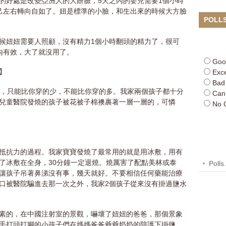
的好處是改變亞洲人的大餅臉，5天之內的嬰兒需要1個小時
己左右轉向自如了。妞是標準的小臉，和生出來的時候大方臉
POLL
候妞妞需要人照顧，沒有精力1個小時翻頭的精力了，很可
內有效，大了就沒用了。
Goo
】
Exce
Bad
半，只能比你穿的少，不能比你穿的多。我家兩個孩子都十分
Can
兒童醫院發燒的孩子被花被子棉襖裹著一層一層的，可憐
No 
抵抗力的過程。我家寶寶發燒了最常用的就是用冰敷，用有
了冰敷在全身，30分鐘一定退燒。燒厲害了配點美林或泰
Polls
讓孩子吊著鼻涕沒有事，幾天就好。不要相信任何藥能治療
口被醫院騙進去那一次之外，我家2個孩子從來沒有掛過鹽水
素的，在中國注射室的景觀，嚇壞了妞妞的爸爸，那個景象
手打頭打腳的小孩子們在媽媽爸爸爺爺奶奶的陪護下掛鹽