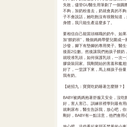
失敗，儘管GU醫生用筆劃了一個圓
不夠，加奶粉進去，奶就會真的不夠
子不會說話，她吃飽沒有很難知道，
身體，我只能生產這麼多了。
要相信自己能當頭稱職的奶牛。如果
加“餵奶班”，幾個媽媽帶嬰兒圍成
沙發，腳下有墊腳的專用凳子。醫生
後面2位數。然後讓我們抱孩子餵奶
就咬准乳頭，如何保護乳頭，一次一
膠袋裝回家。我剛開始的害羞和尷尬
好了，一堂課下來，馬上稱孩子份量
我有奶。
【絕招九：寶寶吃奶睡著怎麼辦？】
BABY被媽媽抱著舒服又安全，沒
好，害人害己。訓練班裡學到最有用
就剩尿布，醫生告訴我，放心吧，你
剛好，BABY有一點涼意，他們會
放心吧，這些看起來弱不禁風的小東