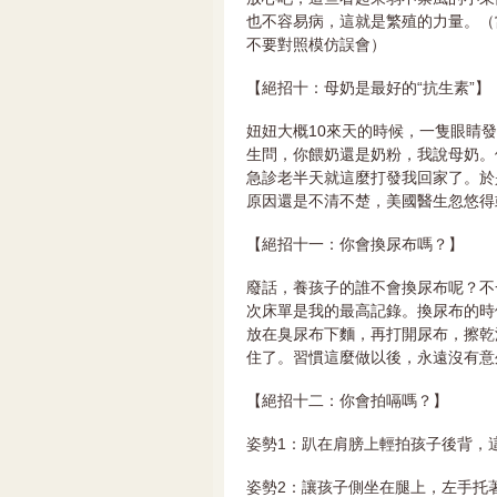
也不容易病，這就是繁殖的力量。（
不要對照模仿誤會）
【絕招十：母奶是最好的“抗生素”】
妞妞大概10來天的時候，一隻眼睛
生問，你餵奶還是奶粉，我說母奶。他
急診老半天就這麼打發我回家了。於
原因還是不清不楚，美國醫生忽悠得
【絕招十一：你會換尿布嗎？】
廢話，養孩子的誰不會換尿布呢？不
次床單是我的最高記錄。換尿布的時
放在臭尿布下麵，再打開尿布，擦乾
住了。習慣這麼做以後，永遠沒有意
【絕招十二：你會拍嗝嗎？】
姿勢1：趴在肩膀上輕拍孩子後背，
姿勢2：讓孩子側坐在腿上，左手托