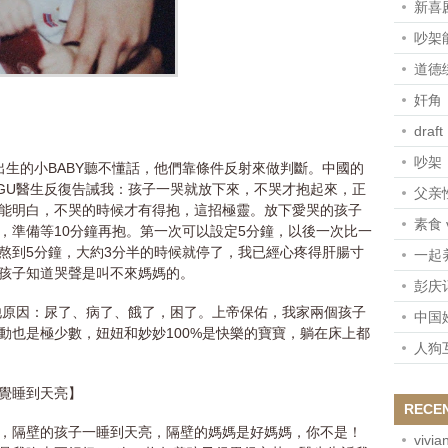
新喜剧
吵架
道德
奸角
draft
吵架
出生的小BABY聽不懂話，他們靠條件反射來做判斷。中國的
 GU醫生反復告誡我：孩子一哭就放下來，不哭才抱起來，正
父亲
能明白，不哭的時候才有得抱，這招極靈。放下愛哭的孩子
素食 
，準備等10分鐘再抱。第一次可以設定5分鐘，以後一次比一
熬到5分鐘，大約3分半的時候就停了，我已經心疼得肝腸寸
一起
孩子知道哭聲是叫不來媽媽的。
彭庆
其他原因：尿了、病了、餓了，困了。上帝保佑，我家兩個孩子
中国
動也是極少數，妞妞和妙妙100%是快樂的寶寶，躺在床上都
人狗
覺睡到天亮】
RECE
，隔壁的孩子一睡到天亮，隔壁的媽媽是好媽媽，你不是！
vivia