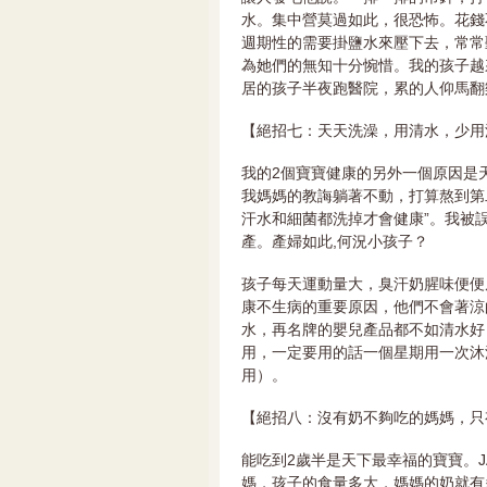
水。集中營莫過如此，很恐怖。花錢
週期性的需要掛鹽水來壓下去，常常
為她們的無知十分惋惜。我的孩子越
居的孩子半夜跑醫院，累的人仰馬翻
【絕招七：天天洗澡，用清水，少用
我的2個寶寶健康的另外一個原因是
我媽媽的教誨躺著不動，打算熬到第
汗水和細菌都洗掉才會健康”。我被
產。產婦如此,何況小孩子？
孩子每天運動量大，臭汗奶腥味便便
康不生病的重要原因，他們不會著涼
水，再名牌的嬰兒產品都不如清水好
用，一定要用的話一個星期用一次沐
用）。
【絕招八：沒有奶不夠吃的媽媽，只
能吃到2歲半是天下最幸福的寶寶。J
媽，孩子的食量多大，媽媽的奶就有