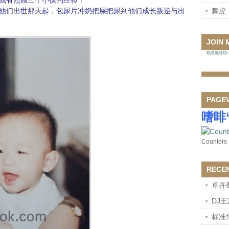
我有照顾三个小孩的经验！
他们出世那天起，包尿片冲奶把屎把尿到他们成长叛逆与出
舞虎
JOIN 
勤意咖啡馆 on
PAGE
嗜啡
Counters
RECE
卓卉
DJ
标准