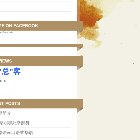
ME ON FACEBOOK
 Facebook
VIEWS
“总”客
NT POSTS
勤简介
王家明尋死幸翻身
华语vs口语式华语