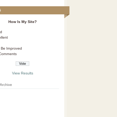
S
How Is My Site?
d
llent
 Be Improved
Comments
View Results
 Archive