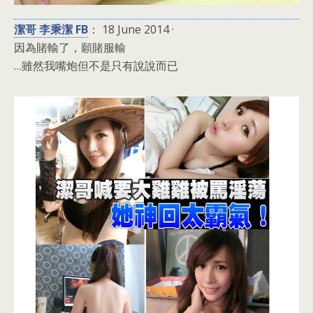
潔哥 李秉潔 FB
： 18 June 2014 ·
因為賭輸了，願賭服輸
…雖然我嘴炮但不是只有說說而已