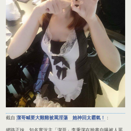
截自
潔哥喊要大雞雞被罵淫蕩 她神回太霸氣！
：
網路正妹、知名實況主「潔哥」李秉潔在臉書自曝被人罵