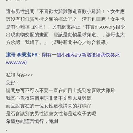
還有男性提問「不喜歡大雞雞難道喜歡小雞雞！？女生應
該沒有類似貧乳控之類的概念吧？」潔哥也回應「女生也
是有小雞控…的吧！」另有網友糾正「其實discovery很少
出現動物交配的畫面，應該是動物星球頻道」，潔哥也大
方承認「我錯了。」（即時新聞中心／綜合報導）
潔哥 李秉潔 FB
剛有一個小姐私訊(新增後續我快笑死
：
wwwww)
私訊內容>>>
您好：
請問您可不可以不要一直在節目上提到您喜歡大雞雞
我真心覺得這個用詞非常不文雅以及難聽
而且說實在的一位女性這樣講真的好嗎??
是否會讓別的男性誤會女性都是這樣子的呢
希望您能謹言慎行，謝謝
.