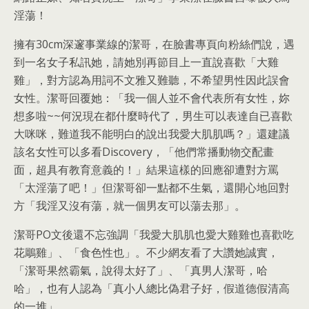
淫蕩！
擁有30cm深邃事業線的潔哥，在臉書專頁向粉絲們說，遇
到一名女子私訊她，請她別再節目上一直說喜歡「大雞
雞」，對方認為用詞不文雅又難聽，不希望男性因此誤會
女性。潔哥回覆她：「我一個人並不會代表所有女性，妳
想多啦~~何況現在都什麼時代了，男生可以表達自已喜歡
大咪咪，難道我不能明白的說出我愛大肌肌嗎？」還建議
該名女性可以多看Discovery，「他們常播動物交配畫
面，超具有教育意義的！」結果這樣的回應卻遭對方罵
「太淫蕩了吧！」但潔哥卻一點都不生氣，還開心地回對
方「我淫又沒有蕩，就一個男友可以蕩去那」。
潔哥PO文後還不忘強調「我愛大肌肌也愛大雞雞也喜歡吃
花鵰雞」、「食色性也」。不少網友看了大讚她誠實，
「潔哥果然霸氣，說得太好了」、「真男人潔哥，哈
哈」，也有人認為「真小人總比偽君子好，假道德假清高
的一堆」。