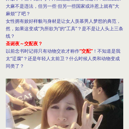
大麻不是违法，但另一些 但另一些国家或许惹上就有“大
麻烦”了吧？
女性拥有姣好样貌与身材是让女人羡慕男人梦想的典范，
然，如果这变成“为所欲为”的“工具”？是不是让人头上三条
线？
圣诞夜～交配夜？
以前念书时记得只有动物交欢才称作
“交配”
！不知道是我
太“迂腐”？还是年轻人太前卫？什么时候人类和动物变成
同类了？