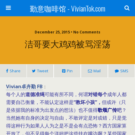
勤意咖啡馆 - VivianTok.com
December 25, 2015 • No Comments
洁哥要大鸡鸡被骂淫荡
Share
Tweet
Pin
Mail
SMS
Vivian卓卉勤 FB
：
每个人的
道德准绳
可能有所不同，何谓
对错每个
成年人都
需要自己衡量，不能认定这样是
“教坏小孩”，
但或许（只
是依据我的标准为出发点的想法）也不值得
歌颂广传
吧
？
当然她有自身的决定与自由，不敢评定是对或错，只是觉
得这种行为如果人人为之是不是会有点恐怖？西方国家算
开放了，但不见得每个洋妞把这些挂在嘴边啊？某些国家