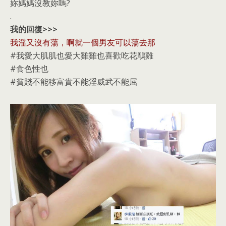
妳媽媽沒教妳嗎?
.
我的回復>>>
我淫又沒有蕩，啊就一個男友可以蕩去那
#我愛大肌肌也愛大雞雞也喜歡吃花鵰雞
#食色性也
#貧賤不能移富貴不能淫威武不能屈