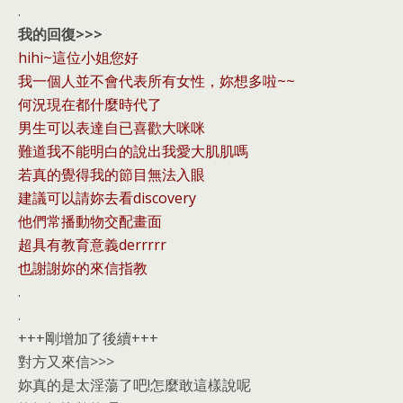
.
我的回復>>>
hihi~這位小姐您好
我一個人並不會代表所有女性，妳想多啦~~
何況現在都什麼時代了
男生可以表達自已喜歡大咪咪
難道我不能明白的說出我愛大肌肌嗎
若真的覺得我的節目無法入眼
建議可以請妳去看discovery
他們常播動物交配畫面
超具有教育意義derrrrr
也謝謝妳的來信指教
.
.
+++剛增加了後續+++
對方又來信>>>
妳真的是太淫蕩了吧!怎麼敢這樣說呢