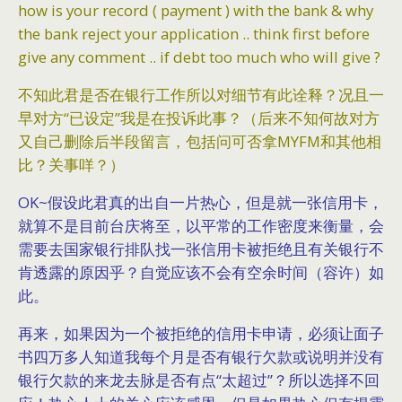
how is your record ( payment ) with the bank & why
the bank reject your application .. think first before
give any comment .. if debt too much who will give ?
不知此君是否在银行工作所以对细节有此诠释？况且一
早对方“已设定”我是在投诉此事？（后来不知何故对方
又自己删除后半段留言，包括问可否拿MYFM和其他相
比？关事咩？）
OK~假设此君真的出自一片热心，但是就一张信用卡，
就算不是目前台庆将至，以平常的工作密度来衡量，会
需要去国家银行排队找一张信用卡被拒绝且有关银行不
肯透露的原因乎？自觉应该不会有空余时间（容许）如
此。
再来，如果因为一个被拒绝的信用卡申请，必须让面子
书四万多人知道我每个月是否有银行欠款或说明并没有
银行欠款的来龙去脉是否有点“太超过”？所以选择不回