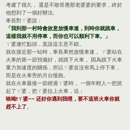
考慮了很久， 還是不敢答應那老婆婆的要求，終於
他想到了一個好辦法。
車長對ㄚ婆說：
「我到那一村時會故意放慢車速，到時你就跳車，
這樣我就不用停車，而你也可以順利下車。」
ㄚ婆連忙點頭，直說這主意不錯。
就在接近那一站時，車長果然放慢車速， ㄚ婆站在
火車的第一節預備好，就跳下火車， 因為跳下火車
重力加速度的關係，所以ㄚ婆並沒有馬上停下來，
而是在火車旁的月台慢跑。
就在火車最後一節經過ㄚ婆時， 一個年輕人一把抓
起了ㄚ婆，把ㄚ婆拉上火車，说：
唉呦!ㄚ婆~~ 还好你遇到我哩，要不這班火車你就
趕不上了
。