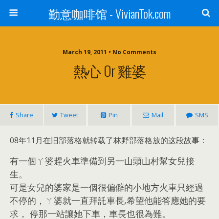
勤意咖啡馆 - VivianTok.com
March 19, 2011 • No Comments
熱心 Or 雞婆
Share
Tweet
Pin
Mail
SMS
08年11月在旧部落格就转载了林野部落格放的这段故事：
有一個ㄚ婆趕火車準備到另一山頭山村幫女兒接
生。
可是女兒的婆家是一個很偏僻的小地方火車只經過
不停的，ㄚ婆就一直拜託車長,希望他能答應她的要
求， 停那一站讓她下車，車長也很為難。