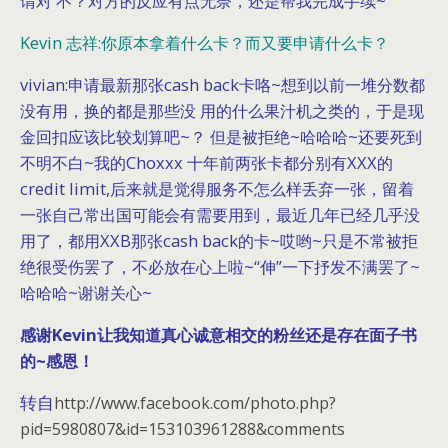
谓对 不？对方的反应有点无奈，还是帮我完成手续~
Kevin 志祥:你原本拿着什么卡？而又要申请什么卡？
vivian:申请最新那张cash back卡咯~想到以前一堆分数都
没有用，换的都是那些没 用的什么果汁机之类的，于是现
金回扣应该比较划算吧~？ 但是被拒绝~哈哈哈~还要死到
不明不白~我的Choxxx 十年前两张卡都分别有XXX的
credit limit,后来就是觉得服务不怎么样丢弃一张，留着
一张自己常出国可能会有需要用到，最近几年已经几乎没
用了，都用XXB那张cash back的卡~哎哟~只是不常被拒
绝很受伤罢了，不必放在心上啦~“伸”一下抒发不满罢了~
哈哈哈~谢谢关心~
感谢Kevin让我知道真心诚意相交的粉丝还是存在面子书
的~感恩！
转自
http://www.facebook.com/photo.php?
pid=5980807&id=153103961288&comments