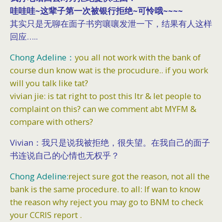
哇哇哇~这辈子第一次被银行拒绝~可怜哦~~~~
其实只是无聊在面子书穷嚷嚷发泄一下，结果有人这样
回应…..
Chong Adeline：
you all not work with the bank of
course dun know wat is the procudure.. if you work
will you talk like tat?
vivian jie: is tat right to post this ltr & let people to
complaint on this? can we comment abt MYFM &
compare with others?
Vivian：我只是说我被拒绝，很失望。在我自己的面子
书连说自己的心情也无权乎？
Chong Adeline:
reject sure got the reason, not all the
bank is the same procedure. to all: If wan to know
the reason why reject you may go to BNM to check
your CCRIS report .