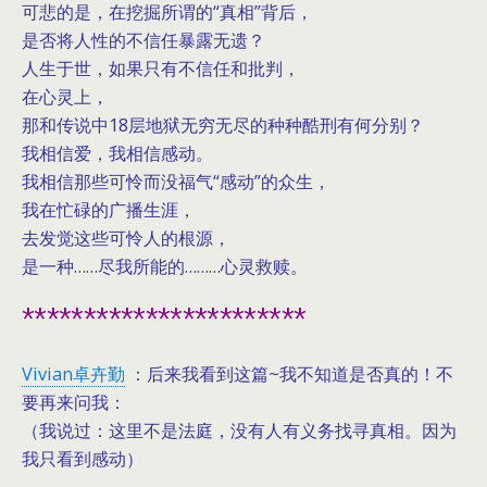
可悲的是，在挖掘所谓的“真相”背后，
是否将人性的不信任暴露无遗？
人生于世，如果只有不信任和批判，
在心灵上，
那和传说中18层地狱无穷无尽的种种酷刑有何分别？
我相信爱，我相信感动。
我相信那些可怜而没福气“感动”的众生，
我在忙碌的广播生涯，
去发觉这些可怜人的根源，
是一种……尽我所能的………心灵救赎。
***********************
Vivian卓卉勤
：后来我看到这篇~我不知道是否真的！不
要再来问我：
（我说过：这里不是法庭，没有人有义务找寻真相。因为
我只看到感动）