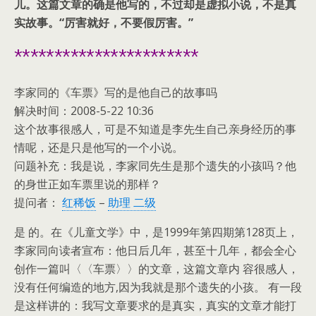
儿。这篇文章的确是他写的，不过却是虚拟小说，不是真
实故事。“厉害就好，不要假厉害。”
***********************
李家同的《车票》写的是他自己的故事吗
解决时间：2008-5-22 10:36
这个故事很感人，可是不知道是李先生自己亲身经历的事
情呢，还是只是他写的一个小说。
问题补充：我是说，李家同先生是那个遗失的小孩吗？他
的身世正如车票里说的那样？
提问者：
红稀饭
–
助理 二级
是 的。在《儿童文学》中，是1999年第四期第128页上，
李家同向读者宣布：他日后几年，甚至十几年，都会全心
创作一篇叫〈〈车票〉〉的文章，这篇文章内 容很感人，
没有任何编造的地方,因为我就是那个遗失的小孩。 有一段
是这样讲的：我写文章要求的是真实，真实的文章才能打