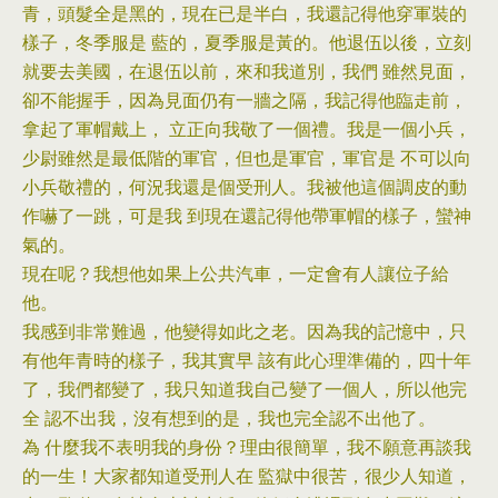
青，頭髮全是黑的，現在已是半白，我還記得他穿軍裝的
樣子，冬季服是 藍的，夏季服是黃的。他退伍以後，立刻
就要去美國，在退伍以前，來和我道別，我們 雖然見面，
卻不能握手，因為見面仍有一牆之隔，我記得他臨走前，
拿起了軍帽戴上， 立正向我敬了一個禮。我是一個小兵，
少尉雖然是最低階的軍官，但也是軍官，軍官是 不可以向
小兵敬禮的，何況我還是個受刑人。我被他這個調皮的動
作嚇了一跳，可是我 到現在還記得他帶軍帽的樣子，蠻神
氣的。
現在呢？我想他如果上公共汽車，一定會有人讓位子給
他。
我感到非常難過，他變得如此之老。因為我的記憶中，只
有他年青時的樣子，我其實早 該有此心理準備的，四十年
了，我們都變了，我只知道我自己變了一個人，所以他完
全 認不出我，沒有想到的是，我也完全認不出他了。
為 什麼我不表明我的身份？理由很簡單，我不願意再談我
的一生！大家都知道受刑人在 監獄中很苦，很少人知道，