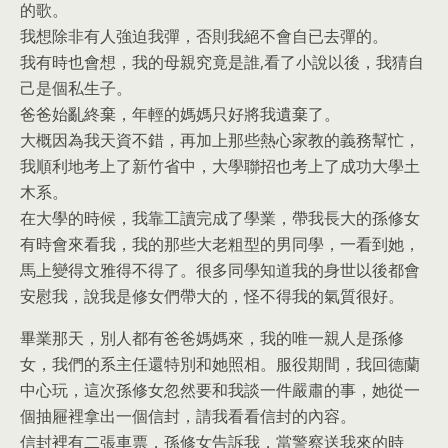
的歌。
我想除非有人強迫我彈，否則我絕不會自已去彈的。
我有時也會想，我的母親究竟是誰,看了小說以後，我猜自
己是個私生子。
爸爸始亂終棄，年輕的媽媽只好將我遺棄了。
大概因為我天資不錯，再加上那些熱心家教的義務幫忙，
我順利地考上了新竹省中，大學聯招也考上了成功大學土
木系。
在大學的時候，我靠工讀完成了學業，帶我長大的孫修女
有時會來看我，我的那些大老粗型的男同學，一看到她，
馬上變得文雅得不得了。很多同學知道我的身世以後都會
安慰我，說我是修女們帶大的，怪不得我的氣質很好。
畢業那天，別人都有爸爸媽媽來，我的唯一親人是孫修
女，我們的系主任還特別和她照相。服役期間，我回德蘭
中心玩，這次孫修女忽然要和我談一件嚴肅的事，她從一
個抽屜裡拿出一個信封，請我看看信封的內容。
信封裡有二張車票，孫修女告訴我，當警察送我來的時