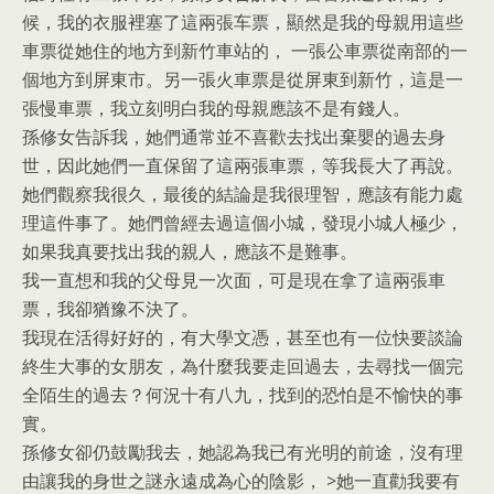
候，我的衣服裡塞了這兩張车票，顯然是我的母親用這些
車票從她住的地方到新竹車站的， 一張公車票從南部的一
個地方到屏東市。另一張火車票是從屏東到新竹，這是一
張慢車票，我立刻明白我的母親應該不是有錢人。
孫修女告訴我，她們通常並不喜歡去找出棄嬰的過去身
世，因此她們一直保留了這兩張車票，等我長大了再說。
她們觀察我很久，最後的結論是我很理智，應該有能力處
理這件事了。她們曾經去過這個小城，發現小城人極少，
如果我真要找出我的親人，應該不是難事。
我一直想和我的父母見一次面，可是現在拿了這兩張車
票，我卻猶豫不決了。
我現在活得好好的，有大學文憑，甚至也有一位快要談論
終生大事的女朋友，為什麼我要走回過去，去尋找一個完
全陌生的過去？何況十有八九，找到的恐怕是不愉快的事
實。
孫修女卻仍鼓勵我去，她認為我已有光明的前途，沒有理
由讓我的身世之謎永遠成為心的陰影， >她一直勸我要有