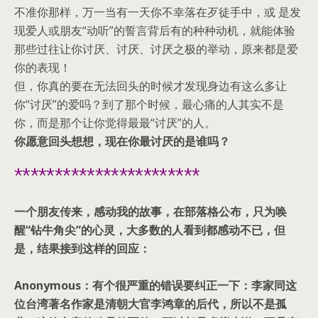
不准你那样，万一当有一天你不幸落在歹徒手中，或 是发
现爱人或朋友“动听”的誓言背后有的种种动机，就能体验
那些过往让你讨厌、讨厌、讨厌之极的举动，原来都是爱
你的表现！
但，你真的要在无法回头的时候才发现身边有这么多让
你“讨厌”的爱吗？到了那个时候，最心痛的人其实不是
你，而是那个让你觉得最最“讨厌”的人。
你愿意回头想想，现在你最讨厌的是谁吗？
***********************
一个朋友传来，感动我的故事，在部落格公布，只为唤
醒“钻牛角尖”的心灵，大多数的人看到都感动不已，但
是，结果接到这样的回应：
Anonymous：
有个很严重的错误要纠正一下：李家同这
位台湾著名作家是清朝大官李鸿章的后代，所以不是孤