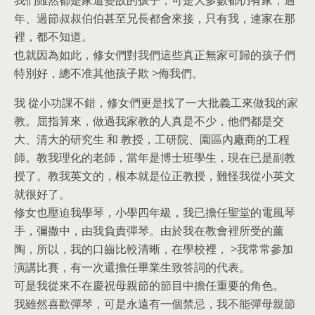
我們雖然都是家遭變故的孩子，可是大多數都仍有家，過
年、過節叔叔伯伯甚至兄長都會來接，只有我，連家在那
裡，都不知道。
也就因為如此，修女們對我們這些真正無家可歸的孩子們
特別好，總不准其他孩子欺 >侮我們。
我 從小功課不錯，修女們更是找了一大批義工來做我的家
教。屈指算來，做過我家教的人真是不少，他們都是交
大、清大的研究生 和 教授，工研院、園區內廠商的工程
師。教我理化的老師，當年是博士班學生，現在已是副教
授了。教我英文的，根本就是位正教授，難怪我從小英文
就很好了。
修女也壓迫我學琴，小學四年級，我已擔任聖堂的電風琴
手，彌撒中，由我負責彈琴。由於我在教會裡所受的薰
陶，所以，我的口齒比較清晰，在學校裡， >我常常參加
演講比賽，有一次還擔任畢業生致答詞的代表。
可是我從來不在慶祝母親節的節目中擔任重要的角色。
我雖然喜歡彈琴，可是永遠有一個禁忌，我不能彈母親節