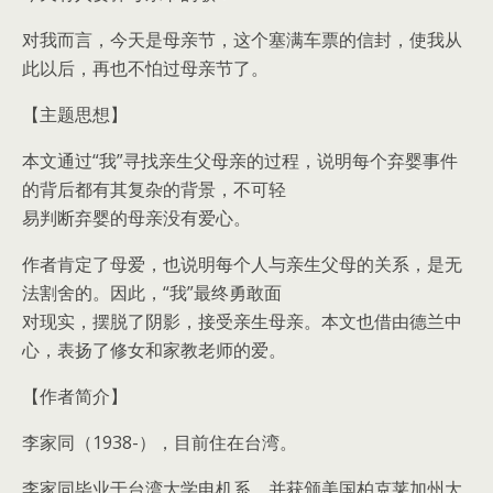
对我而言，今天是母亲节，这个塞满车票的信封，使我从
此以后，再也不怕过母亲节了。
【主题思想】
本文通过“我”寻找亲生父母亲的过程，说明每个弃婴事件
的背后都有其复杂的背景，不可轻
易判断弃婴的母亲没有爱心。
作者肯定了母爱，也说明每个人与亲生父母的关系，是无
法割舍的。因此，“我”最终勇敢面
对现实，摆脱了阴影，接受亲生母亲。本文也借由德兰中
心，表扬了修女和家教老师的爱。
【作者简介】
李家同（1938-），目前住在台湾。
李家同毕业于台湾大学电机系，并获颁美国柏克莱加州大