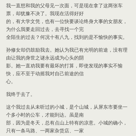
我一直想和我的父母见一次面，可是现在拿了这两张车
票，却犹豫不决了。我现在活得好好
的，有大学文凭，也有一位快要谈论终身大事的女朋友，
为什么我要走回过去，去寻找一个完
全陌生的过去？何况十有八九，找到的是不愉快的事实。
孙修女却仍鼓励我去。她认为我已有光明的前途，没有理
由让我的身世之谜永远成为心头的阴
影。她一直劝我要有最坏的打算，即使发现的事实不愉
快，应不至于动摇我对自己前途的信
心。
我终于去了。
这个我过去从未听过的小城，是个山城，从屏东市要坐一
个多小时的公车，才能到达。虽是南
部，因为是冬天，总有点山上特有的凉意。小城的确小，
只有一条马路、一两家杂货店、一家