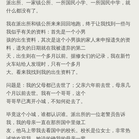
派出所、一家镇公所、一所国民小学、一所国民中学，就
什么都没有了。
我在派出所和镇公所来来回回地跑，终于让我找到一些与
我似乎有关的资料：首先是一个小男
孩的出生资料，其次是这个小男孩的家人来申报遗失的资
料，遗失的日期就在我被遗弃的第二
天，出生则在一个多月以前。据修女们的记录，我在新竹
火车站给人发现时，只有一个多月
大。看来我找到我的出生资料了。
问题是：我的父母都已去世了；父亲六年前去世，母亲几
个月以前去世。我有一个哥哥，这个
哥哥早已离开小城，不知何处去了。
毕竟这个小城，谁都认识谁。派出所的一位老警员告诉
我，我的母亲一直在那所国中里做工
友，他马上带我去看国中的校长。校长是位女士，非常热
诚地欢迎我。她说的确我的母亲一辈