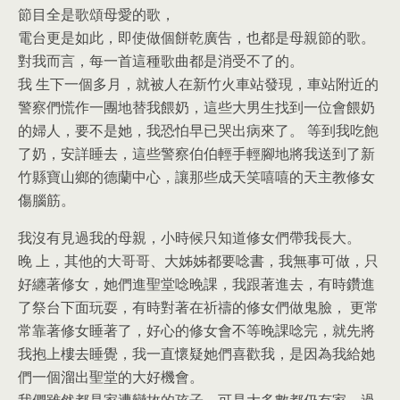
節目全是歌頌母愛的歌，
電台更是如此，即使做個餅乾廣告，也都是母親節的歌。
對我而言，每一首這種歌曲都是消受不了的。
我 生下一個多月，就被人在新竹火車站發現，車站附近的
警察們慌作一團地替我餵奶，這些大男生找到一位會餵奶
的婦人，要不是她，我恐怕早已哭出病來了。 等到我吃飽
了奶，安詳睡去，這些警察伯伯輕手輕腳地將我送到了新
竹縣寶山鄉的德蘭中心，讓那些成天笑嘻嘻的天主教修女
傷腦筋。
我沒有見過我的母親，小時候只知道修女們帶我長大。
晚 上，其他的大哥哥、大姊姊都要唸書，我無事可做，只
好纏著修女，她們進聖堂唸晚課，我跟著進去，有時鑽進
了祭台下面玩耍，有時對著在祈禱的修女們做鬼臉， 更常
常靠著修女睡著了，好心的修女會不等晚課唸完，就先將
我抱上樓去睡覺，我一直懷疑她們喜歡我，是因為我給她
們一個溜出聖堂的大好機會。