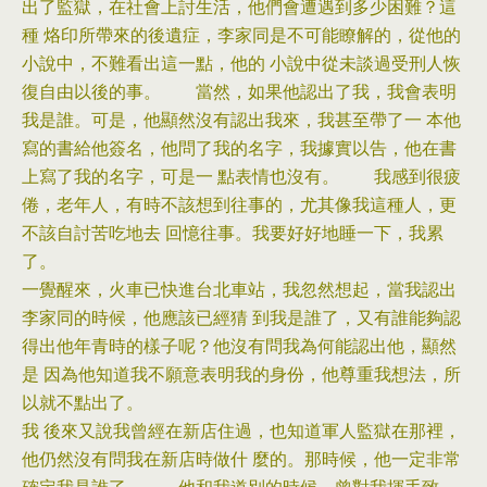
出了監獄，在社會上討生活，他們會遭遇到多少困難？這
種 烙印所帶來的後遺症，李家同是不可能瞭解的，從他的
小說中，不難看出這一點，他的 小說中從未談過受刑人恢
復自由以後的事。 當然，如果他認出了我，我會表明
我是誰。可是，他顯然沒有認出我來，我甚至帶了一 本他
寫的書給他簽名，他問了我的名字，我據實以告，他在書
上寫了我的名字，可是一 點表情也沒有。 我感到很疲
倦，老年人，有時不該想到往事的，尤其像我這種人，更
不該自討苦吃地去 回憶往事。我要好好地睡一下，我累
了。
一覺醒來，火車已快進台北車站，我忽然想起，當我認出
李家同的時候，他應該已經猜 到我是誰了，又有誰能夠認
得出他年青時的樣子呢？他沒有問我為何能認出他，顯然
是 因為他知道我不願意表明我的身份，他尊重我想法，所
以就不點出了。
我 後來又說我曾經在新店住過，也知道軍人監獄在那裡，
他仍然沒有問我在新店時做什 麼的。那時候，他一定非常