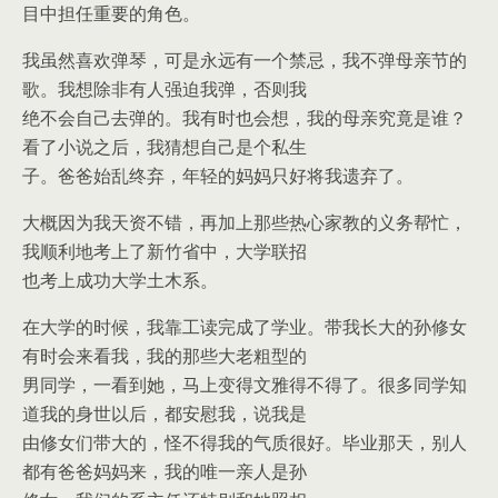
目中担任重要的角色。
我虽然喜欢弹琴，可是永远有一个禁忌，我不弹母亲节的
歌。我想除非有人强迫我弹，否则我
绝不会自己去弹的。我有时也会想，我的母亲究竟是谁？
看了小说之后，我猜想自己是个私生
子。爸爸始乱终弃，年轻的妈妈只好将我遗弃了。
大概因为我天资不错，再加上那些热心家教的义务帮忙，
我顺利地考上了新竹省中，大学联招
也考上成功大学土木系。
在大学的时候，我靠工读完成了学业。带我长大的孙修女
有时会来看我，我的那些大老粗型的
男同学，一看到她，马上变得文雅得不得了。很多同学知
道我的身世以后，都安慰我，说我是
由修女们带大的，怪不得我的气质很好。毕业那天，别人
都有爸爸妈妈来，我的唯一亲人是孙