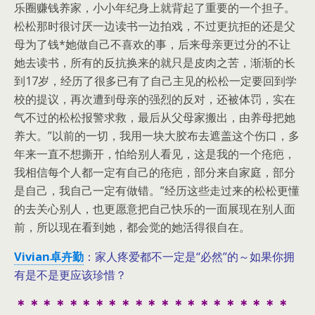
乐圈赚钱养家，小小年纪身上就背起了重要的一个担子。
松松那时很讨厌一边读书一边拍戏，不过更抗拒的还是父
母为了钱*她做自己不喜欢的事，后来母亲更过分的不让
她去读书，所有的反抗换来的就只是皮肉之苦，渐渐的长
到17岁，经历了很多已有了自己主见的松松一定要回到学
校的提议，再次遭到母亲的强烈的反对，还被体罚，实在
气不过的松松报警求救，最后从父母家搬出，由养母把她
养大。”以前的一切，我用一块大胶布去遮盖这个伤口，多
年来一直不想撕开，怕给别人看见，这是我的一个疮疤，
我相信每个人都一定有自己的疮疤，部分来自家庭，部分
是自己，我自己一定有做错。”经历这些走过来的松松更懂
的去关心别人，也更愿意把自己快乐的一面展现在别人面
前，所以现在看到她，都会觉的她活得很自在。
Vivian卓卉勤
：家人疼爱都不一定是“必然”的～如果你拥
有是不是更应该珍惜？
＊＊＊＊＊＊＊＊＊＊＊＊＊＊＊＊＊＊＊＊＊