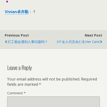
＊
Vivian卓卉勤
：？
Previous Post
Next Post
打工都会遇到人事问题吗？
3个女人代言余仁生Her Card
Leave a Reply
Your email address will not be published.
Required
fields are marked
*
Comment
*