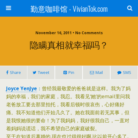
勤意咖啡馆 - VivianTok.com
November 16, 2011 • No Comments
隐瞒真相就幸福吗？
Share
Tweet
Pin
Mail
SMS
Joyce YenJye
：
曾经我最敬爱的爸爸就是这样。我为了妈
妈的幸福，我们的家庭，我忍。我看见‘她’的email里问我
老爸放工要去那里拍托，我看后顿时很哀伤，心好痛好
痛。我不知道他们开始几久了。她在我面前若无其事，但
是我恨她很的要命！为了我妈妈，我好很我自己，一直对
着妈妈说谎话，我不希望自己的家庭破裂。
至于在知道后离婚的,现在也过得很好啊,比以前开心多了..