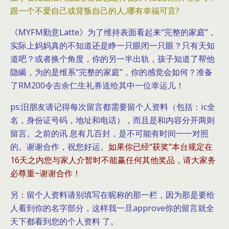
跟一个不爱自己或背叛自己的人,哪有幸福可言?
《MYFM勤意Latte》为了维持表面看起来“完整的家庭”，
实际上妈妈真的不知道还是睁一只眼闭一只眼？只有天知
道吧？或者换个角度，你的另一半出轨，孩子知道了帮他
隐瞒，为的是维系“完整的家庭”，你的感觉会如何？准备
了RM200令吉余仁生礼券送给其中一位幸运儿！
ps:旧朋友请记得每次留言都需要留个人资料（包括：ic全
名，身份证号码，地址和电话），而且是和内容分开两则
留言。之前的讯 息有几百封，是不可能有时间一一对照
的。谢谢合作，祝您好运。
如果你已经“获奖”本台规定在
16天之内您与家人介暂时不能赢任何其他奖品，请大家务
必尊重~谢谢合作！
另：留个人资料请别填写在昵称的那一栏，因为那是要给
人看到你的名字部分，这样我一旦approve你的留言就全
天下都看到您的个人资料 了。