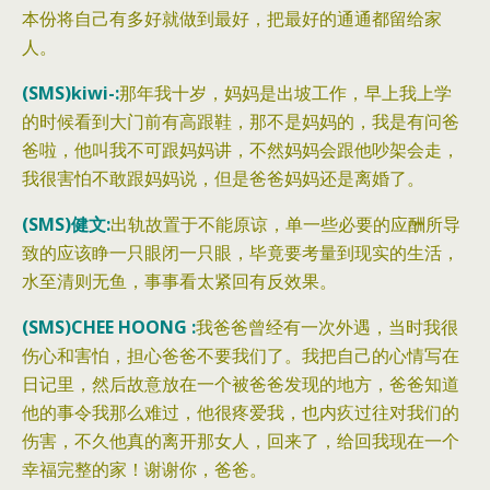
本份将自己有多好就做到最好，把最好的通通都留给家
人。‎
(SMS)kiwi-:
那年我十岁，妈妈是出坡工作，早上我上学
的时候看到大门前有高跟鞋，那不是妈妈的，我是有问爸
爸啦，他叫我不可跟妈妈讲，不然妈妈会跟他吵架会走，
我很害怕不敢跟妈妈说，但是爸爸妈妈还是离婚了。‎
(SMS)健文:
出轨故置于不能原谅，单一些必要的应酬所导
致的应该睁一只眼闭一只眼，毕竟要考量到现实的生活，
水至清则无鱼，事事看太紧回有反效果。‎
(SMS)CHEE HOONG :
我爸爸曾经有一次外遇，当时我很
伤心和害怕，担心爸爸不要我们了。我把自己的心情写在
日记里，然后故意放在一个被爸爸发现的地方，爸爸知道
他的事令我那么难过，他很疼爱我，也内疚过往对我们的
伤害，不久他真的离开那女人，回来了，给回我现在一个
幸福完整的家！谢谢你，爸爸。‎