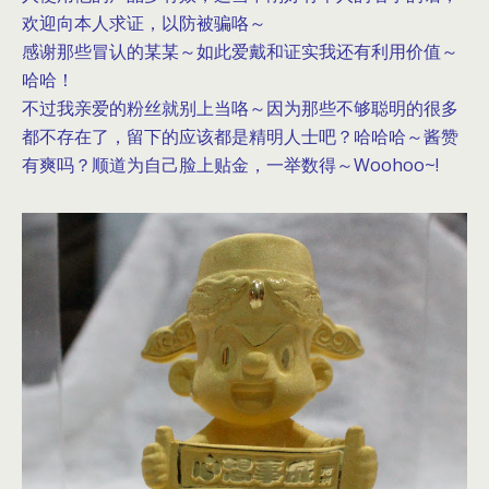
欢迎向本人求证，以防被骗咯～
感谢那些冒认的某某～如此爱戴和证实我还有利用价值～
哈哈！
不过我亲爱的粉丝就别上当咯～因为那些不够聪明的很多
都不存在了，留下的应该都是精明人士吧？哈哈哈～酱赞
有爽吗？顺道为自己脸上贴金，一举数得～Woohoo~!