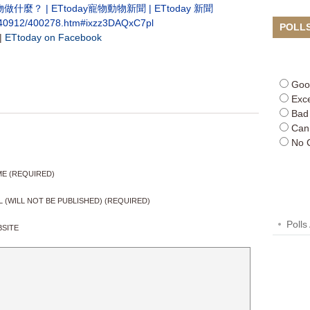
？ | ETtoday寵物動物新聞 | ETtoday 新聞
0140912/400278.htm#ixzz3DAQxC7pl
POLL
|
ETtoday on Facebook
Goo
Exce
Bad
Can
No 
E (REQUIRED)
L (WILL NOT BE PUBLISHED) (REQUIRED)
Polls
SITE