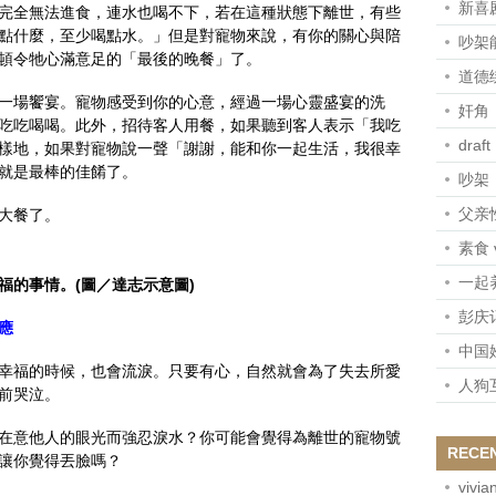
新喜剧
完全無法進食，連水也喝不下，若在這種狀態下離世，有些
點什麼，至少喝點水。」但是對寵物來說，有你的關心與陪
吵架
頓令牠心滿意足的「最後的晚餐」了。
道德
一場饗宴。寵物感受到你的心意，經過一場心靈盛宴的洗
奸角
吃吃喝喝。此外，招待客人用餐，如果聽到客人表示「我吃
draft
樣地，如果對寵物說一聲「謝謝，能和你一起生活，我很幸
就是最棒的佳餚了。
吵架
父亲
大餐了。
素食 
一起
福的事情。(圖／達志示意圖)
彭庆
應
中国
幸福的時候，也會流淚。只要有心，自然就會為了失去所愛
人狗
前哭泣。
在意他人的眼光而強忍淚水？你可能會覺得為離世的寵物號
RECE
讓你覺得丟臉嗎？
vivia