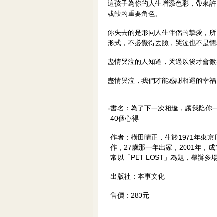
這孩子為你的人生增添色彩，帶來許
或缺的重要角色。
你失去的是形同人生伴侶的摯愛，所
形式，不必覺得丟臉，哭泣也不是懦
盡情哭泣的人知道，哭過以後才會微
盡情哭泣，我們才能感謝相遇的幸福
書名：為了下一次相逢，讓我陪你
40個心得
作者：橫田晴正，生於1971年東
作，27歲那一年出家，2001年，
常以「PET LOST」為題，舉辦
出版社：本事文化
售價：280元