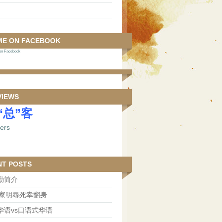
ME ON FACEBOOK
 Facebook
VIEWS
“总”客
NT POSTS
勤简介
王家明尋死幸翻身
华语vs口语式华语