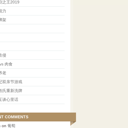
之王2019
能力
绑架
性侵
vs 肉食
养老
记双亲节游戏
姓氏重新洗牌
互谈心里话
NT COMMENTS
n
on
葡萄