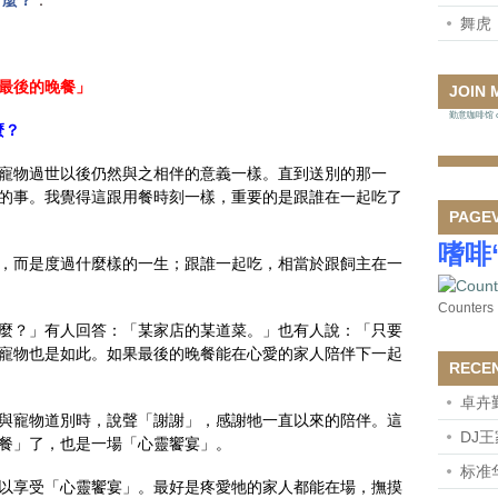
什麼？
：
舞虎
最後的晚餐」
JOIN 
勤意咖啡馆 on
麼？
寵物過世以後仍然與之相伴的意義一樣。直到送別的那一
的事。我覺得這跟用餐時刻一樣，重要的是跟誰在一起吃了
PAGE
嗜啡
，而是度過什麼樣的一生；跟誰一起吃，相當於跟飼主在一
Counters
麼？」有人回答：「某家店的某道菜。」也有人說：「只要
寵物也是如此。如果最後的晚餐能在心愛的家人陪伴下一起
RECE
卓卉
與寵物道別時，說聲「謝謝」，感謝牠一直以來的陪伴。這
DJ
餐」了，也是一場「心靈饗宴」。
标准
以享受「心靈饗宴」。最好是疼愛牠的家人都能在場，撫摸