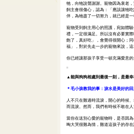
牠，向牠說聲謝謝。寵物因為衰老，
飼主會很傷心，認為：「應該讓牠吃
伴，為牠盡了一切努力，就已經是一
寵物受到飼主用心的照護，宛如體驗
禮，一定很滿足。所以沒有必要實際
飽了，真好吃」，會覺得很開心；同
福」，對於先走一步的寵物來說，這
你已經讓那孩子享受一頓充滿愛意的
▲能與狗狗相處到最後一刻，是最幸
＊毛小孩教我的事：淚水是美好的回
人不只在難過時流淚，開心的時候、
而流淚。然而，我們有時候不敢在人
當你在送別心愛的寵物時，是否因為
啕大哭很難為情，難道這孩子的存在