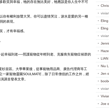
多歡笑與幸福，牠的存在無比美好，牠應該是你人生中不可
Chris
vivia
以你有權利放聲大哭。你可以盡情哭泣，淚水是愛的另一種
Eling
弱的表現。
Eling
笑，才有幸福感。
vivia
。
Jenni
Haze
一起幸福到老──照護寵物從年輕到老、克服喪失寵物症候群的
LIAN
Niu 
京度杉並區。大學畢業後，從事寵物用品商、廣告代理商等工
Jen
成立一家寵物靈園SOULMATE，除了日常僧侶的工作之外，經
多場演講並發表文章。
boob
vivia
Vivia
Joe