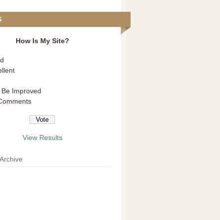
S
How Is My Site?
d
llent
 Be Improved
Comments
View Results
 Archive