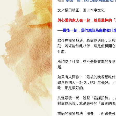
截自
最後一刻，我們應該為寵物做
文／橫田晴正、圖／本事文化
與心愛的家人在一起，就是最棒的「
──最後一刻，我們應該為寵物做什
陪伴在寵物身邊。為寵物送終，這與
刻，若還能彼此相伴，這是值得開心
什麼。
所謂吃了什麼，並不是指實際的食物
起。
如果有人問你：「最後的晚餐想吃什
跟喜歡的人一起吃，吃什麼都好。」
吃，那是最好的。
共進最後一餐，說聲「謝謝招待」，
對寵物來說，就是最棒的「最後的晚
重病的寵物無法「用餐」，但還是可