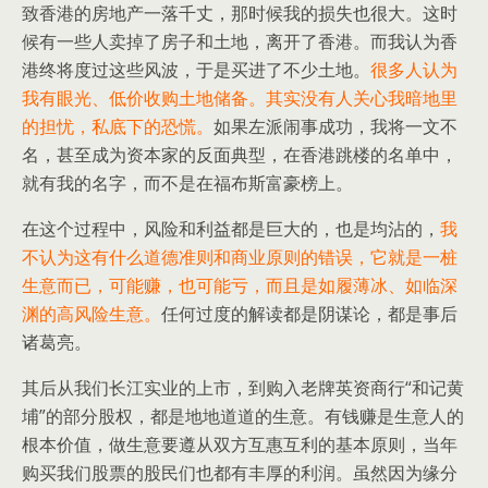
致香港的房地产一落千丈，那时候我的损失也很大。这时
候有一些人卖掉了房子和土地，离开了香港。而我认为香
港终将度过这些风波，于是买进了不少土地。
很多人认为
我有眼光、低价收购土地储备。其实没有人关心我暗地里
的担忧，私底下的恐慌。
如果左派闹事成功，我将一文不
名，甚至成为资本家的反面典型，在香港跳楼的名单中，
就有我的名字，而不是在福布斯富豪榜上。
在这个过程中，风险和利益都是巨大的，也是均沾的，
我
不认为这有什么道德准则和商业原则的错误，它就是一桩
生意而已，可能赚，也可能亏，而且是如履薄冰、如临深
渊的高风险生意。
任何过度的解读都是阴谋论，都是事后
诸葛亮。
其后从我们长江实业的上市，到购入老牌英资商行“和记黄
埔”的部分股权，都是地地道道的生意。有钱赚是生意人的
根本价值，做生意要遵从双方互惠互利的基本原则，当年
购买我们股票的股民们也都有丰厚的利润。虽然因为缘分