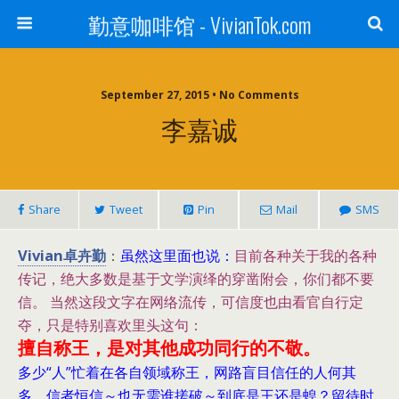
勤意咖啡馆 - VivianTok.com
September 27, 2015 • No Comments
李嘉诚
Share
Tweet
Pin
Mail
SMS
Vivian卓卉勤
：
虽然这里面也说：
目前各种关于我的各种
传记，绝大多数是基于文学演绎的穿凿附会，你们都不要
信。
当然这段文字在网络流传，可信度也由看官自行定
夺，只是特别喜欢里头这句：
擅自称王，是对其他成功同行的不敬。
多少“人”忙着在各自领域称王，网路盲目信任的人何其
多，信者恒信～也无需谁搓破～到底是王还是蝗？留待时