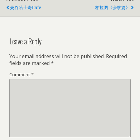
曼谷哈士奇cafe
柏拉图《会饮篇》
Leave a Reply
Your email address will not be published.
Required
fields are marked
*
Comment
*