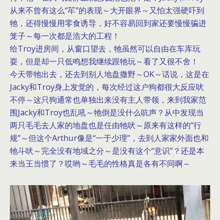
从来不曾有这么“䒜”的表现～大开眼界～又怕太强硬吓到
牠，还得慢慢用零食诱导，好不容易回到家还要慢慢骗进
笼子～每一次都是浩大的工程！
给Troy进房间，从窗口望去，牠虽然可以自由在车库玩
耍，但是却一只低鸣想我继续跟牠玩～看了又很不舍！
今天带牠出去，还去到别人地盘撒野～OK～话说，这是在
Jacky和Troy身上发觉的，每次经过这户狗都很大反应吠
不停～这只狗通常也单独出来没有主人带领，来到我家范
围Jacky和Troy也乱吼～牠倒是没什么吭声？从中发现当
两只毛毛去人家的地盘也是任由牠吠～原来有这样的“行
规”～但这个Arthur像是“一于少理”，去到人家家外面也和
牠斗吠～完全没有地域之分～是没有这个“意识”？还是本
来当王当惯了？哎哟～毛毛的性格真是各有不同啊～