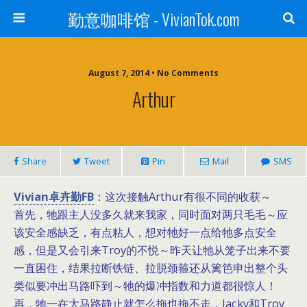
勤意咖啡馆 - VivianTok.com
August 7, 2014 • No Comments
Arthur
Share
Tweet
Pin
Mail
SMS
Vivian卓卉勤FB
这次接触Arthur有很不同的收获～
：
首先，牠跟主人没多久就来我家，同时面对两只毛毛～应
该安全感缺乏，有点粘人，想对牠好一点给牠多点安全
感，但是又会引来Troy的不悦～昨天让牠从笼子出来不要
一直困住，结果拉断铁链、拉脱颈箍还从篱笆申出整个头
类似要冲出马路吓到～牠的爆冲指数和力道都很惊人！
再，牠一在大马路静止就怎么拖也拖不走，Jacky和Troy