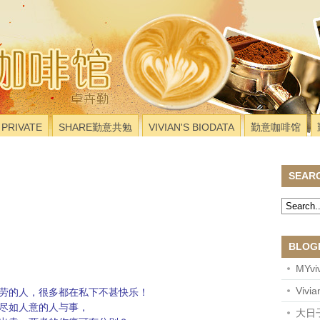
PRIVATE
SHARE勤意共勉
VIVIAN'S BIODATA
勤意咖啡馆
SEAR
BLOG
MYviv
Vivi
劳的人，很多都在私下不甚快乐！
尽如人意的人与事，
大日