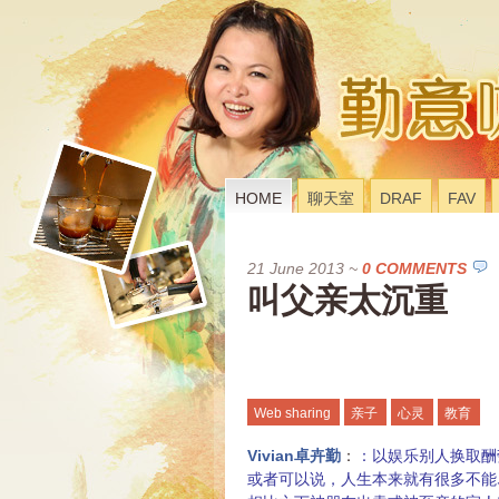
HOME
聊天室
DRAF
FAV
21 June 2013
~
0 COMMENTS
叫父亲太沉重
Web sharing
亲子
心灵
教育
Vivian卓卉勤
：
：以娱乐别人换取酬
或者可以说，人生本来就有很多不能