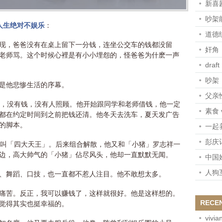
新喜剧
吵架
人生绝对不娱乐
：
道德
现，爸爸没有在桌上留下一分钱，连坐公交车的钱都没留
奸角
老师骂。这个时候心裡是有小小埋怨的，怪爸爸为什麽一声
draft
吵架
是他悲惨生活的序幕。
父亲
童，没有钱，没有人照顾。他开始跟同学和老师借钱，他一定
素食 
都在约定时间到之前把钱还清。他冬天去洗车，夏天发广告
的脚本。
一起
彭庆
合叫「四大天王」。后来组合解散，他又和「小猪」罗志祥一
边，高大帅气的「小猪」佔尽风头，他却一直默默无闻。
中国
人狗
、舞蹈、口技，也一直都不惹人注目。他不敢想太多。
痛苦。反正，我可以赚钱了，这样就很好。他是这样想的。
RECE
觉得其实也挺幸福的。
vivia