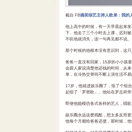
截自 FB
搞笑综艺主持人欧弟：我的
他上高中的时候，有一天早晨起来发
下。他走了三个小时去上课，迟到被
不吭地就消失，连一句再见都不说。
那个时候的他根本没有意识到，这只
爸爸一直没有回家，15岁的小小孩
会跟人家说清楚他还钱的时间，从来
单，在冷热交替间不断上演生活不易
17岁，他就进娱乐圈了，组了个组
起组了「罗密欧」。他站在罗志祥旁
即便他能模彷各式各样的艺人，唱歌
娱乐圈永远这麽残酷，想太多反而更
他每个月都给爸爸还债，那时候，他