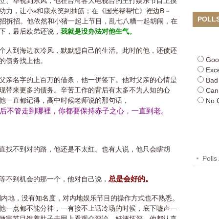
立、华视到东风，他在台湾各大电视台的主打娱乐节目上摸
功力，让小s和康永笑到抽筋；在《国光帮帮忙》裡边B－
POLL
见招拆招。他依然和小猪一起上节目，乱七八糟一起胡闹，在
下，最后欧弟还说，
我就是没办法对他生气。
个人到海边吹冷风，默默想自己的生活。此时的他，还债还
Goo
的债务找上他。
Exce
父亲名字的上百万的借条，他一併签下。他对父亲的心情是
Bad
现带来更多的债务。辛苦工作的背后有太多不为人知的心
Can
他一直都记得，高中时候老师说的那句话，
No 
后不管走到哪裡，你都要保持赤子之心，一直到老。
直找不到对的路，他还是不太红。也有人说，他只会瞎胡
Polls
总是会好的。
等不到机会的那一个，他对自己说，
初到内地，没有知名度，对内地娱乐节目的操作方式也不熟悉。
他一点都不能分神，一有接不上话冷场的时候，底下嘘声一
做完节目饿着肚子去网上看观众评论，好评坏评，他都认真