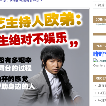
出卖，两者的伤痛可有分别？
舞虎
JOIN 
勤意咖啡馆 on
PAGE
嗜啡
Counters
RECE
卓卉
DJ
标准