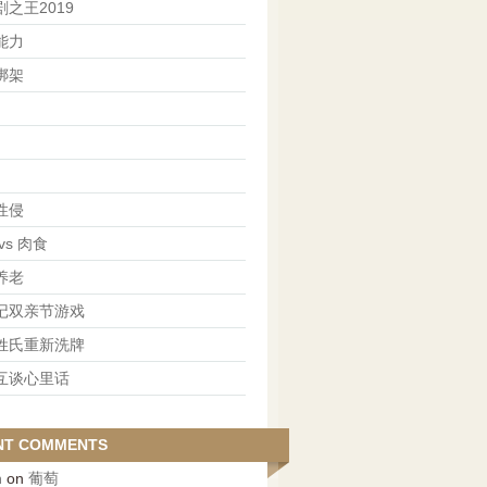
之王2019
能力
绑架
性侵
vs 肉食
养老
记双亲节游戏
姓氏重新洗牌
互谈心里话
NT COMMENTS
n
on
葡萄