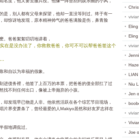
知名度，他又要去服兵役。他像一阵曾刮到娱乐圈的小风，
Chris
的是，别人都有父母来探望，他却一直没等到过。终于有一
vivia
，却惊讶地发现，原本精神帅气的爸爸满脸是伤，鼻青脸
Eling
Eling
麽。爸爸絮絮叨叨地讲着，
实在是没办法了，你救救爸爸，你可不可以帮爸爸签这个
vivia
Jenni
…
Haze
靠和自以为幸福的假象。
LIAN
刻进债务裡，他签了上百万的本票，把爸爸的债全部扛了过
Niu 
然找不到任何出口，像被上帝抛弃的小孩。
Jen
，却发现早已物是人非。他依然活跃在各个综艺节目现场，
boob
片界变萧条了，曾经最爱的人Makiyo居然和好友罗志祥在
vivia
Vivia
半假地调侃过。
Joe