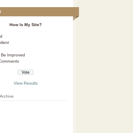
S
How Is My Site?
d
llent
 Be Improved
Comments
View Results
 Archive