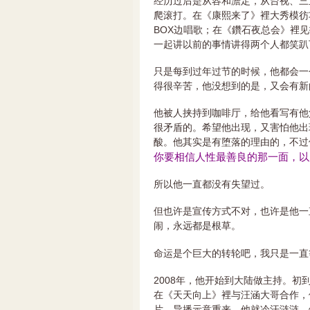
经历过后是从容和澹定，从台视、三
爬滚打。在《康熙来了》裡大秀模彷
BOX边唱歌；在《鑽石夜总会》裡
一起讲以前的事情讲得两个人都笑趴
只是每到过年过节的时候，他都会一
得很辛苦，他没想到的是，又会有新
他被人挟持到咖啡厅，给他看写有他
很矛盾的。希望他出现，又害怕他出
酸。他其实是有堕落的理由的，不过
你要相信人性最善良的那一面，以
所以他一直都没有失望过。
但也许是宣传方式不对，也许是他一
闹，永远都是根草。
命运是个巨大的转轮吧，我只是一直
2008年，他开始到大陆做主持。
在《天天向上》裡与汪涵大哥合作，
片。导播示意重来，他就冷汗涟涟。