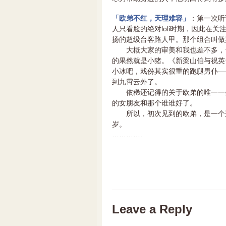
「欧弟不红，天理难容」
：第一次听
人只看脸的绝对loli时期，因此在
扬的超级台客路人甲。那个组合叫做
大概大家的审美和我也差不多，台
的果然就是小猪。《新梁山伯与祝英
小冰吧，戏份其实很重的跑腿男仆—
到九霄云外了。
依稀还记得的关于欧弟的唯一一条
的女朋友和那个谁谁好了。
所以，初次见到的欧弟，是一个这
岁。
………….
Leave a Reply