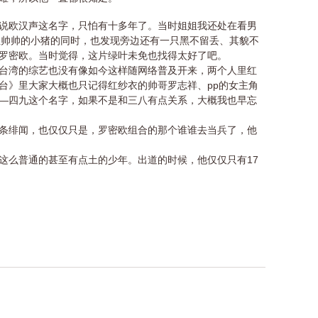
说欧汉声这名字，只怕有十多年了。当时姐姐我还处在看男
关注帅帅的小猪的同时，也发现旁边还有一只黑不留丢、其貌不
罗密欧。当时觉得，这片绿叶未免也找得太好了吧。
湾的综艺也没有像如今这样随网络普及开来，两个人里红
台》里大家大概也只记得红纱衣的帅哥罗志祥、pp的女主角
—四九这个名字，如果不是和三八有点关系，大概我也早忘
绯闻，也仅仅只是，罗密欧组合的那个谁谁去当兵了，他
么普通的甚至有点土的少年。出道的时候，他仅仅只有17