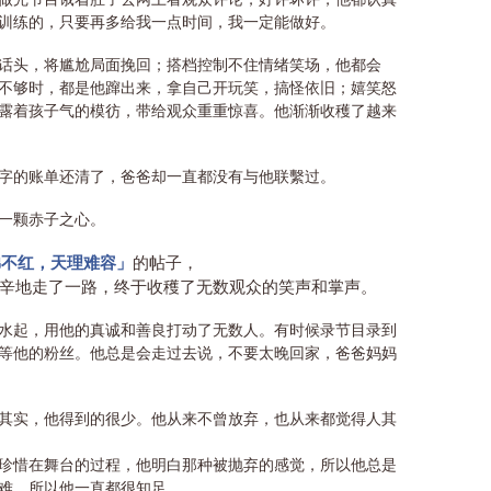
训练的，只要再多给我一点时间，我一定能做好。
话头，将尴尬局面挽回；搭档控制不住情绪笑场，他都会
不够时，都是他蹿出来，拿自己开玩笑，搞怪依旧；嬉笑怒
露着孩子气的模彷，带给观众重重惊喜。他渐渐收穫了越来
字的账单还清了，爸爸却一直都没有与他联繫过。
一颗赤子之心。
弟不红，天理难容」
的帖子，
辛地走了一路，终于收穫了无数观众的笑声和掌声。
水起，用他的真诚和善良打动了无数人。有时候录节目录到
等他的粉丝。他总是会走过去说，不要太晚回家，爸爸妈妈
其实，他得到的很少。他从来不曾放弃，也从来都觉得人其
珍惜在舞台的过程，他明白那种被抛弃的感觉，所以他总是
难，所以他一直都很知足。