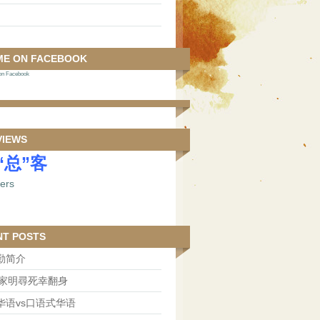
ME ON FACEBOOK
 Facebook
VIEWS
“总”客
NT POSTS
勤简介
王家明尋死幸翻身
华语vs口语式华语