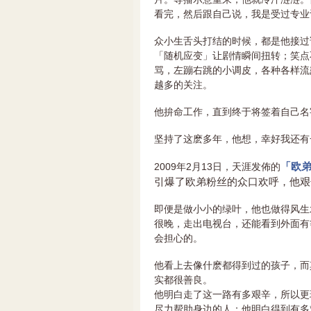
看完，然后跟自己说，我是受过专业
众小生舌头打结的时候，都是他接过
「随机应变」让剧情瞬间扭转；笑点
骂，左蹦右跳的小调皮，各种各样流
越多的关注。
他拚命工作，直到终于将签着自己名
坚持了这麽多年，他想，幸好我还有
「欧
2009年2月13日，天涯发佈的
引爆了欧弟粉丝的众口欢呼，他艰
即便是做小小的绿叶，他也做得风生
很晚，走出电视台，还能看到外面有
会担心的。
他看上去像什麽都得到过的孩子，而
实都很善良。
他明白走了这一路有多艰辛，所以更
尽力帮助身边的人；他明白得到有多