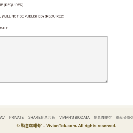
E (REQUIRED)
L (WILL NOT BE PUBLISHED) (REQUIRED)
SITE
FAV
PRIVATE
SHARE勤意共勉
VIVIAN'S BIODATA
勤意咖啡馆
勤意摄影
© 勤意咖啡馆 – VivianTok.com. All rights reserved.