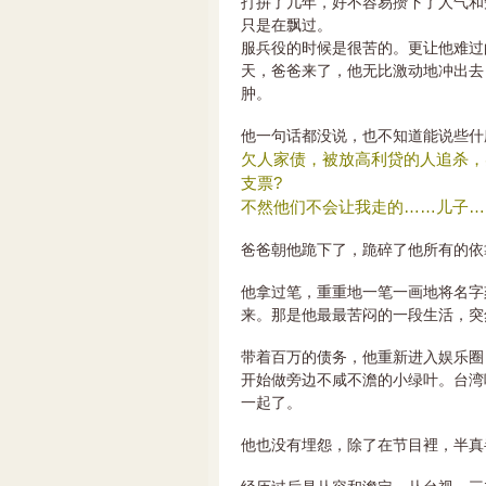
打拚了几年，好不容易攒下了人气和
只是在飘过。
服兵役的时候是很苦的。更让他难过
天，爸爸来了，他无比激动地冲出去
肿。
他一句话都没说，也不知道能说些什
欠人家债，被放高利贷的人追杀，
支票?
不然他们不会让我走的……儿子…
爸爸朝他跪下了，跪碎了他所有的依
他拿过笔，重重地一笔一画地将名字
来。那是他最最苦闷的一段生活，突
带着百万的债务，他重新进入娱乐圈
开始做旁边不咸不澹的小绿叶。台湾唱
一起了。
他也没有埋怨，除了在节目裡，半真