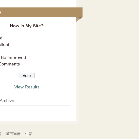
S
How Is My Site?
d
llent
 Be Improved
Comments
View Results
 Archive
馆
城市物语
生活