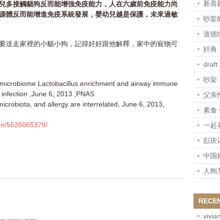
新喜剧
兒多接觸貓狗反而能增強免疫能力，人在六歲前免疫能力尚
源體反而能增進免疫系統發展，嬰幼兒越是保護，未來過敏
吵架
道德
要送走家裡的小貓小狗，記得好好跟他解釋，家中的寵物可
奸角
draft
吵架
microbiome Lactobacillus enrichment and airway immune
 infection ,June 6, 2013 ,PNAS
父亲
icrobiota, and allergy are interrelated, June 6, 2013,
素食 
enn/5626065379/
一起
彭庆
中国
人狗
RECE
vivia