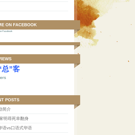
ME ON FACEBOOK
 Facebook
VIEWS
“总”客
NT POSTS
勤简介
王家明尋死幸翻身
华语vs口语式华语