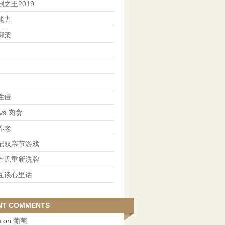
之王2019
能力
绑架
性侵
vs 肉食
养老
记双亲节游戏
姓氏重新洗牌
互谈心里话
NT COMMENTS
n
on
葡萄