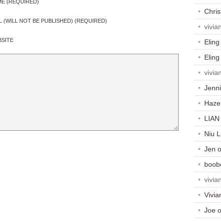
E (REQUIRED)
Chris
L (WILL NOT BE PUBLISHED) (REQUIRED)
vivia
SITE
Eling
Eling
vivia
Jenni
Haze
LIAN
Niu 
Jen
boob
vivia
Vivia
Joe