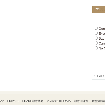
POLL
Goo
Exce
Bad
Can
No 
Polls
FAV
PRIVATE
SHARE勤意共勉
VIVIAN'S BIODATA
勤意咖啡馆
勤意摄影