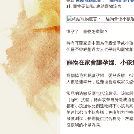
截自
終結寵物流言：「貓狗會使小
科, 寵物硬知識, 終結寵物流言
懷孕了，寵物怎麼辦？
時有耳聞家庭中因為母親懷孕或小孩
但是否曾經想過大人們平時和寵物相
寵物在家會讓孕婦、小孩
​寵物掉毛容易讓孕婦、嬰兒過敏、
人數急遽攀升，也難怪會造成家長恐
​常見的過敏反應包括流鼻涕、咳嗽
（IgE）抗體，轉而攻擊自身造成過敏
都市小孩過敏比例遠較鄉下小孩為高
菌遠比都市小孩多樣，免疫能力也較都市
鼠做測試，長期提供混合狗身上灰塵
沒接觸的小鼠為高。