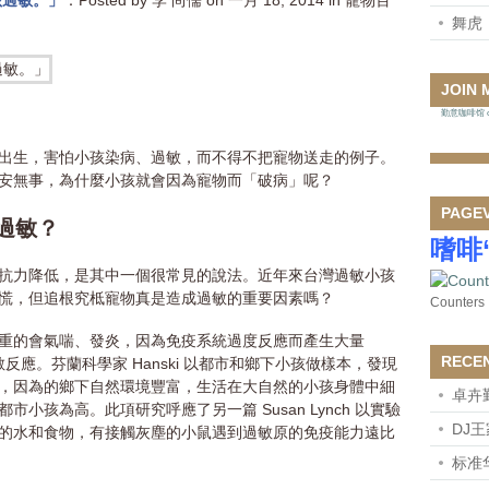
孩過敏。」
：Posted by 李 尚儒 on 一月 18, 2014 in 寵物百
舞虎
JOIN 
勤意咖啡馆 on
出生，害怕小孩染病、過敏，而不得不把寵物送走的例子。
安無事，為什麼小孩就會因為寵物而「破病」呢？
PAGE
過敏？
嗜啡
抵抗力降低，是其中一個很常見的說法。近年來台灣過敏小孩
慌，但追根究柢寵物真是造成過敏的重要因素嗎？
Counters
嚴重的會氣喘、發炎，因為免疫系統過度反應而產生大量
RECE
反應。芬蘭科學家 Hanski 以都市和鄉下小孩做樣本，發現
，因為的鄉下自然環境豐富，生活在大自然的小孩身體中細
卓卉
小孩為高。此項研究呼應了另一篇 Susan Lynch 以實驗
DJ
的水和食物，有接觸灰塵的小鼠遇到過敏原的免疫能力遠比
标准