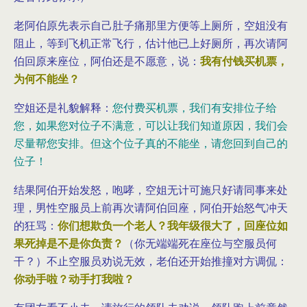
老阿伯原先表示自己肚子痛那里方便等上厕所，空姐没有
阻止，等到飞机正常飞行，估计他已上好厕所，再次请阿
伯回原来座位，阿伯还是不愿意，说：
我有付钱买机票，
为何不能坐？
空姐还是礼貌解释：
您付费买机票，我们有安排位子给
您，如果您对位子不满意，可以让我们知道原因，我们会
尽量帮您安排。但这个位子真的不能坐，请您回到自己的
位子！
结果阿伯开始发怒，咆哮，空姐无计可施只好请同事来处
理，男性空服员上前再次请阿伯回座，阿伯开始怒气冲天
的狂骂：
你们想欺负一个老人？我年级很大了，回座位如
果死掉是不是你负责？
（你无端端死在座位与空服员何
干？）不止空服员劝说无效，老伯还开始推撞对方调侃：
你动手啦？动手打我啦？