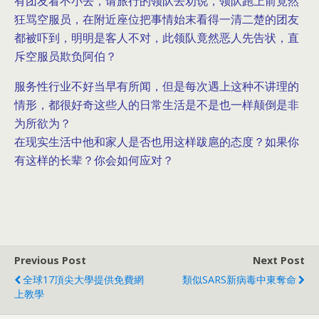
有团友看不小去，请旅行的领队去劝说，领队跑上前竟然
狂骂空服员，在附近座位把事情始末看得一清二楚的团友
都被吓到，明明是客人不对，此领队竟然恶人先告状，直
斥空服员欺负阿伯？
服务性行业不好当早有所闻，但是每次遇上这种不讲理的
情形，都很好奇这些人的日常生活是不是也一样颠倒是非
为所欲为？
在现实生活中他和家人是否也用这样跋扈的态度？如果你
有这样的长辈？你会如何应对？
Previous Post
Next Post
全球17頂尖大學提供免費網
類似SARS新病毒中東奪命
上教學