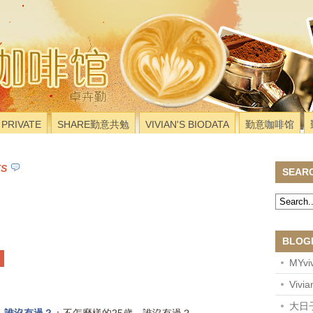
PRIVATE
SHARE勤意共勉
VIVIAN'S BIODATA
勤意咖啡馆
TS
SEAR
BLOG
MYviv
Vivi
大日