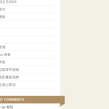
之王2019
能力
绑架
性侵
vs 肉食
养老
记双亲节游戏
姓氏重新洗牌
互谈心里话
NT COMMENTS
n
on
葡萄