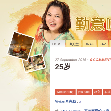
HOME
聊天室
DRAF
FAV
27 September 2016
~
0 COMMEN
25岁
Web sharing
you tube
教育
职场
Vivian卓卉勤
：
x