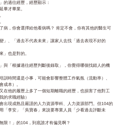
」的過往經歷，經歷顯示：
延畢才畢業。
。
。
了病，你會選擇給他看病嗎？ 肯定不會，你有其他的醫生可
變」、「過去不代表未來」讓家人去找「過去表現不好的
來」也是對的。
」與「根據過往經歷判斷後錄取」，你覺得哪個找錯人的機
培訓時間還是小事，可能會影響整體工作氣氛（流動率）、
會成本）。
又在他的履歷上多了一個短期離職的經歷，也損害了他對工
我的求職經驗）
會出現成熟且嚴謹的人力資源學科、人力資源部門。但104的
用「李安」「吳寶春」來說要專業人員「少看過去評斷未
無限！」的104，到底誰才有偏見啊？