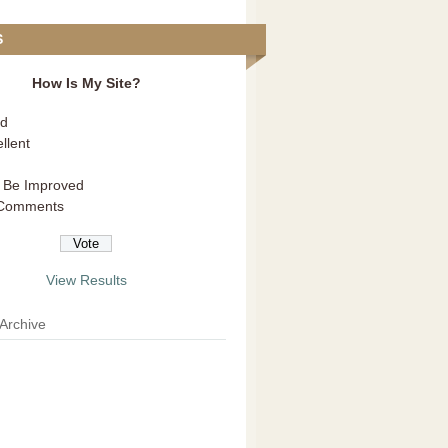
S
How Is My Site?
d
llent
 Be Improved
Comments
View Results
 Archive