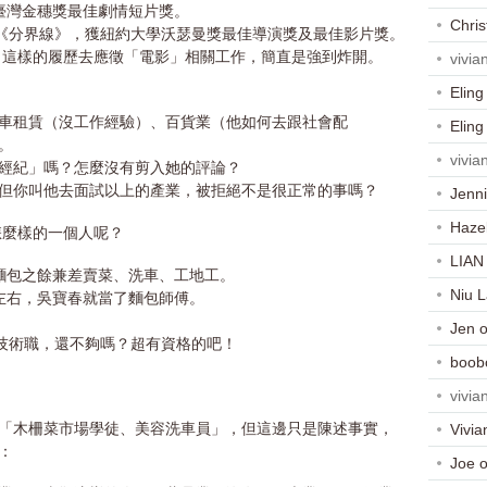
獲臺灣金穗獎最佳劇情短片獎。
Chris
片《分界線》，獲紐約大學沃瑟曼獎最佳導演獎及最佳影片獎。
西？這樣的履歷去應徵「電影」相關工作，簡直是強到炸開。
vivia
Eling
？
車租賃（沒工作經驗）、百貨業（他如何去跟社會配
Eling
。
vivia
經紀」嗎？怎麼沒有剪入她的評論？
但你叫他去面試以上的產業，被拒絕不是很正常的事嗎？
Jenni
Haze
是怎麼樣的一個人呢？
LIAN
學麵包之餘兼差賣菜、洗車、工地工。
Niu 
 歲左右，吳寶春就當了麵包師傅。
。
Jen
的技術職，還不夠嗎？超有資格的吧！
boob
？
vivia
「木柵菜市場學徒、美容洗車員」，但這邊只是陳述事實，
Vivia
：
Joe