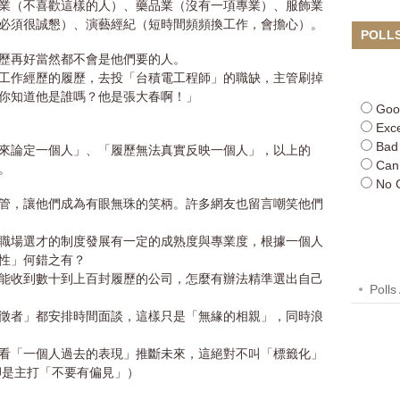
業（不喜歡這樣的人）、藥品業（沒有一項專業）、服飾業
必須很誠懇）、演藝經紀（短時間頻頻換工作，會擔心）。
POLL
歷再好當然都不會是他們要的人。
工作經歷的履歷，去投「台積電工程師」的職缺，主管刷掉
你知道他是誰嗎？他是張大春啊！」
Goo
Exce
Bad
來論定一個人」、「履歷無法真實反映一個人」，以上的
Can
。
No 
個主管，讓他們成為有眼無珠的笑柄。許多網友也留言嘲笑他們
職場選才的制度發展有一定的成熟度與專業度，根據一個人
性」何錯之有？
能收到數十到上百封履歷的公司，怎麼有辦法精準選出自己
Polls
徵者」都安排時間面談，這樣只是「無緣的相親」，同時浪
看「一個人過去的表現」推斷未來，這絕對不叫「標籤化」
告卻是主打「不要有偏見」）