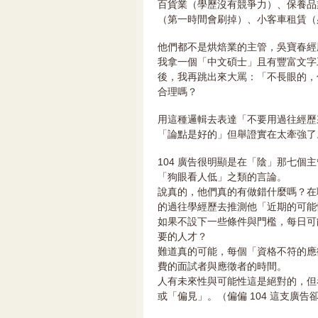
百貨業（學歷沒有競爭力）、保養品
（第一時間會刷掉）、小客車租賃（
他們都不是烘焙業的主管，吳寶春經
我拿一個「中文碩士」且有豐富文字
後，我再跳出來大罵：「不長眼的，
合理嗎？
用這種邏輯去表達「不要用過往經歷
「論點是好的」但舉證實在太牽強了
104 廣告很明顯是在「陰」那七
「狗眼看人低」之類的言論。
說真的，他們真的有做錯什麼嗎？在
的過往學經歷去推測他「近期的可能
如果不設下一些條件與門檻，每日可
要的人才？
難道真的可能，每個「資格不符的應
費的面試者與應徵者的時間。
人有未來性與可能性這是絕對的，但
或「偏見」。（偏偏 104 這支廣