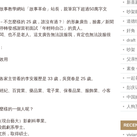
新喜剧
故事教學網站「故事革命」站長，親筆寫下超過50萬字文
吵架
道德
iver－不怎麼樣的 25 歲，誰沒有過？〉的形象廣告，臉書／新聞
停轉發感謝當初面試「年輕時自己」的貴人。
奸角
闆、也不是老人。這支廣告無法說服我，肯定也無法說服很
draft
：
吵架
父亲
效用
素食 
一起
主管看的李安履歷是 33 歲，吳寶春是 25 歲。
彭庆
經紀、百貨業、藥品業、電子業、保養品業、服飾業、小客
中国
人狗
是怎麼樣的一個人呢？
校（現台藝大）影劇科畢業。
RECE
分校戲劇系學士。
研究所，取得碩士。
vivia