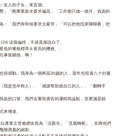
人／友人的子女」來盲測。
歷」「剛畢業薪水要求偏高」「工作都只做一個月」負面的
為：「我們有時候要求太嚴苛」「可以把他找來聊聊看，把
104 這樣編排，不就直接說白了:
更低的審核標準＆更高的機會。」
凡事靠關係」啊！
也很感動。我身為一個將屆30歲的人，當年也投過八十封履
（我是也年輕人）、「感謝幫助過自己的人」、「翻轉手
熱血的口號，我們去審視廣告的邏輯與論點，其實滿是錯
式來傳達。
那七位產業主管被網友指為「沒眼光」「見風轉舵」，並將他們
醜陋愚蠢的縮影。