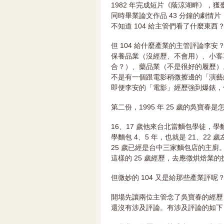
1982 年完成短片《蔭涼湖畔》，
同時畢業論文作品 43 分鐘的劇情
不知道 104 給主管們看了什麼東
但 104 給什麼產業的主管評論李安
保養品業（沒經歷、不會用）、小客
合？）、藥品業（不是很好的履歷）
不是有一個跟電影稍微擦邊的「演藝
即便李安的「電影」經歷強到爆錶，
第二份，1995 年 25 歲的吳寶春
16、17 歲他來台北當麵包學徒，
學麵包 4、5 年，也就是 21、22
25 歲已經是台中三家麵包店的主廚
這樣的 25 歲經歷，去應徵烘焙業
但微妙的 104 又是給那些產業評呢
開場先讓兩位主管念了吳寶春的經歷
還沒有涉及評論。有涉及評論的如下