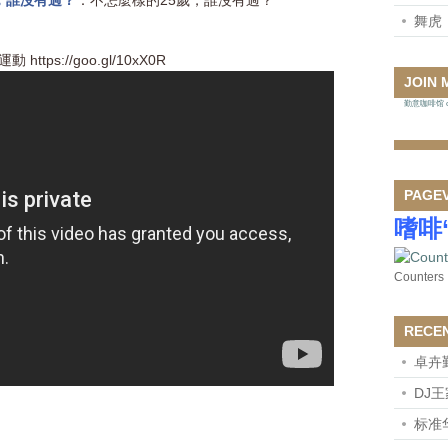
5歲，誰沒有過？
：不怎麼樣的25歲，誰沒有過？
舞虎
s://goo.gl/10xX0R
JOIN 
勤意咖啡馆 on
PAGE
嗜啡
Counters
RECE
卓卉
DJ
标准