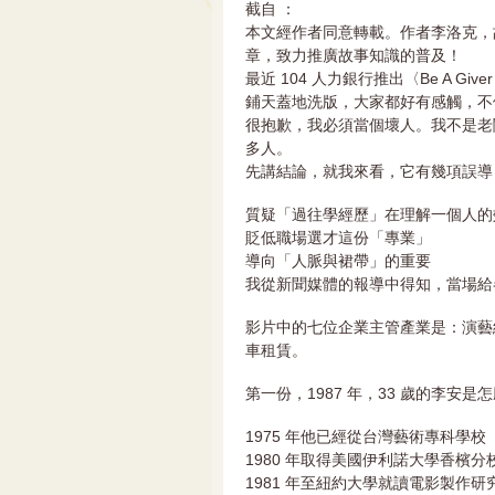
截自
：
本文經作者同意轉載。作者李洛克，
章，致力推廣故事知識的普及！
最近 104 人力銀行推出〈Be A G
鋪天蓋地洗版，大家都好有感觸，不
很抱歉，我必須當個壞人。我不是老
多人。
先講結論，就我來看，它有幾項誤導
質疑「過往學經歷」在理解一個人的
貶低職場選才這份「專業」
導向「人脈與裙帶」的重要
我從新聞媒體的報導中得知，當場給各家
影片中的七位企業主管產業是：演藝
車租賃。
第一份，1987 年，33 歲的李安
1975 年他已經從台灣藝術專科學
1980 年取得美國伊利諾大學香檳
1981 年至紐約大學就讀電影製作