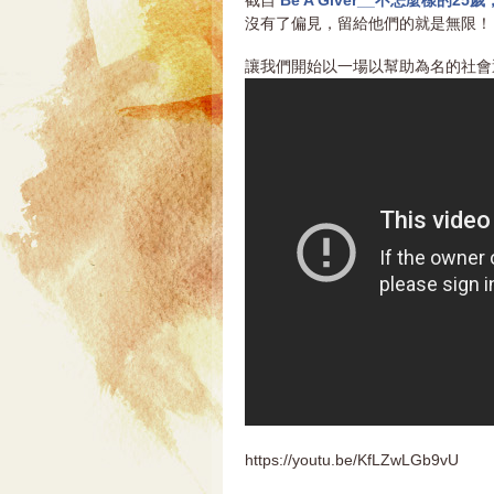
截自
Be A Giver__不怎麼樣的2
沒有了偏見，留給他們的就是無限！
讓我們開始以一場以幫助為名的社會運動 http
https://youtu.be/KfLZwLGb9vU