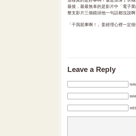
這樣真的是好事嗎？還是加深了求職
最後，最最無辜的是影片中「電子業
整支影片三個鏡頭他一句話都沒說啊！
「干我屁事啊！」姜經理心裡一定很
Leave a Reply
NAM
MAI
WEB