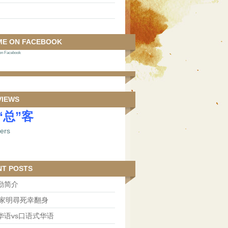
ME ON FACEBOOK
 Facebook
VIEWS
“总”客
NT POSTS
勤简介
王家明尋死幸翻身
华语vs口语式华语