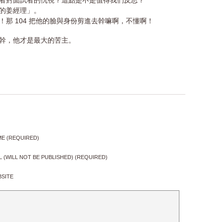
者對面試者的仇視？這點是不是值得我們反思？
的姜經理」。
那 104 把他的臉與身份剪進去幹嘛啊，不懂啊！
幹，他才是最大的苦主。
E (REQUIRED)
L (WILL NOT BE PUBLISHED) (REQUIRED)
SITE