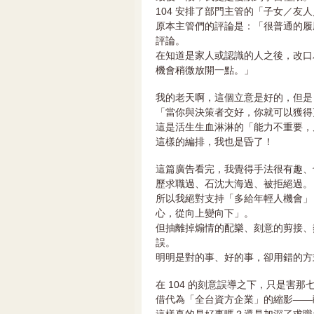
104 安排了部門主管的「子女／友
原本主管們的評論是：「很普通的履
評論。
在知道是家人或認識的人之後，改口
機會稍微放開一點。」
我的老天啊，這個立意是好的，但是 
「當你與決策者交好，你就可以獲得
這是活生生血淋淋的「能力不重要，
這樣的編排，我也是昏了！
這篇廣告看完，我覺得手法很有趣、
歷求職過、石沈大海過、被拒絕過。
所以我絕對支持「多給年輕人機會」
心，從向上變向下」。
但抽離掉煽情的配樂、刻意的剪接、
誤。
明明是對的事、好的事，卻用錯的方
在 104 的刻意誤導之下，只是害
借代為「全台資方企業」的縮影——