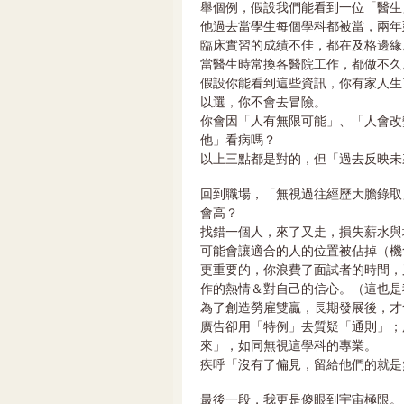
舉個例，假設我們能看到一位「醫生
他過去當學生每個學科都被當，兩年
臨床實習的成績不佳，都在及格邊緣
當醫生時常換各醫院工作，都做不久
假設你能看到這些資訊，你有家人生
以選，你不會去冒險。
你會因「人有無限可能」、「人會改
他」看病嗎？
以上三點都是對的，但「過去反映未
回到職場，「無視過往經歷大膽錄取
會高？
找錯一個人，來了又走，損失薪水與
可能會讓適合的人的位置被佔掉（機
更重要的，你浪費了面試者的時間，
作的熱情＆對自己的信心。（這也是
為了創造勞雇雙贏，長期發展後，才
廣告卻用「特例」去質疑「通則」；
來」，如同無視這學科的專業。
疾呼「沒有了偏見，留給他們的就是
最後一段，我更是傻眼到宇宙極限。