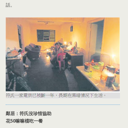
話。
鄰居：符氏沒珍惜協助
花50嘛嘛檔吃一餐