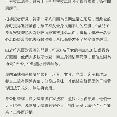
引來蚊蟲滋長，符家上下全都被蚊蟲叮咬至傷痕累累，衛生問
題嚴重。
根據記者所見，符家一家八口因為長期生活在陋居，因此被蚊
蟲叮交得遍體鱗傷，除了符父全身長滿不明的紅斑，9歲兒子
符鳳安雙腳也因為蚊咬而嚴重被抓傷流血，據稱，學校一名善
心老師經常帶他去就醫治療，所以傷勢才不至於變得更嚴重。
由於符家面對經濟的問題，符家6名子女的衛生也無法獲得良
好照顧，他們大多披頭散髮，而且身體沾滿污穢，相信是因為
過去2天水供中斷無水沖洗所致。
屋內滿地都是損壞的家具、玩具、文具、光碟、床舖和垃圾，
餐桌上雖有兩盤青菜，但發出異味，其他裝在餅桶里的干糧看
似囤放了很久，無法再食用。
符亞財聲稱，長女輟學後在家洗衣、煮飯和照顧弟姐，他們一
天只吃午、晚兩餐，偶爾有好心人士捐出蔬菜，讓他們不至於
為了三餐而煩惱。