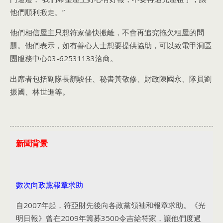
他們順利搬走。”
他們相信屋主只想符家儘快搬離，不會再追究拖欠租屋的問
題。他們表示，如有善心人士想要提供協助，可以致電甲洞區
團服務中心03-62531133洽商。
出席者包括副隊長顏駿任、秘書黃敬修、財政陳國永、隊員劉
振國、林世進等。
新聞背景
數次向政黨報章求助
自2007年起，符亞財先後向各政黨領袖和報章求助。《光
明日報》曾在2009年籌募3500令吉給符家，讓他們度過