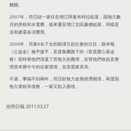
難關。
2007年，符亞財一家住在增江阿曼布特拉組屋，因拖欠數
月的房租和水電費，後來遷至增江北區廉價組屋，同樣是
沒有繳還各項費用。
2009年，符家6名子女的困境引起社會的注目，除本報
《公益金》施予援手，富貴集團旗下的《富貴愛心基金
會》當時替他們清還了所拖欠的費用，並替他們收拾及整
理原本髒兮兮的住家環境，並添置家具等。
不過，事隔不到兩年，符亞財無力改善經濟困境，再度因
拖欠屋租等債務，一家又陷入困境。
光明日報‧2011.03.27