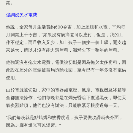
銷。
強調沒欠水電費
他說，全家每月生活費約600令吉，加上屋租和水電，平均每
月開銷上千令吉，“如果沒有病痛還可以應付，但是，我的工
作不穩定，而且收入又少，加上孩子一個接一個上學，開支越
來越大，所以才沒有能力還屋租，漸漸欠下一整年的屋租。”
他強調沒有拖欠水電費，電供被切斷是因為拖欠太多房租，因
此設在屋外的電錶被當局拆除收回，至今已有一年多沒有電供
使用。
由於電源被切斷，家中的電器如電燈、風扇、電視機及冰箱等
全都無法操作，他們每晚都是在燭光昏暗下度過黑夜，即使天
氣炎烈難頂，他們也沒有辦法，只能咬緊牙根度過每一天。
“我們每晚就是點蜡燭和蚊香度過，孩子要做功課就去外面，
因為走廊有燈光可以溫習。”