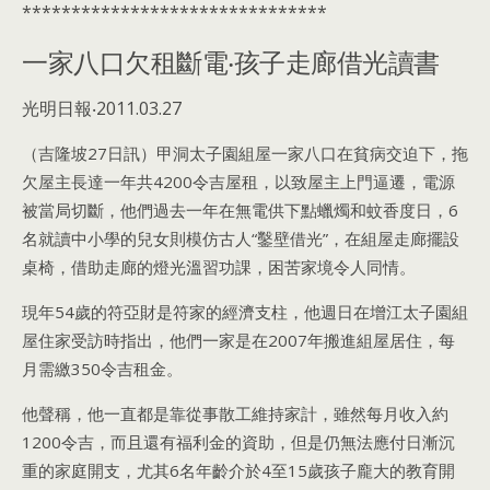
*******************************
一家八口欠租斷電‧孩子走廊借光讀書
光明日報‧2011.03.27
（吉隆坡27日訊）甲洞太子園組屋一家八口在貧病交迫下，拖
欠屋主長達一年共4200令吉屋租，以致屋主上門逼遷，電源
被當局切斷，他們過去一年在無電供下點蠟燭和蚊香度日，6
名就讀中小學的兒女則模仿古人“鑿壁借光”，在組屋走廊擺設
桌椅，借助走廊的燈光溫習功課，困苦家境令人同情。
現年54歲的符亞財是符家的經濟支柱，他週日在增江太子園組
屋住家受訪時指出，他們一家是在2007年搬進組屋居住，每
月需繳350令吉租金。
他聲稱，他一直都是靠從事散工維持家計，雖然每月收入約
1200令吉，而且還有福利金的資助，但是仍無法應付日漸沉
重的家庭開支，尤其6名年齡介於4至15歲孩子龐大的教育開