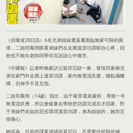
（吉隆坡28日訊）6名兄弟姐妹遭逼遷面臨無家可歸的困
境，二姐符鳳明眼看弟妹們在走廊溫習功課暗自心疼，回
校也不敢向老師同學坦言訴說心中痛苦。
《中國報》記者昨晚夜訪父親符亞財一家，發現符家兩兄
弟在家門外走廊上溫習功課，家內無電流供應，雖點滿蠟
燭，仍伸手不見五指。
二姐符鳳明（14歲）指出，由于家里電表被拆，導致一年
無電流供應，所以會儘量在學校把功課完成后才回家。對
于弟妹們在如此惡劣環境溫習功課，身為姐姐的，她坦言
很痛心。
她認為，目前的課業成績尚算可以，不需要任何額外補