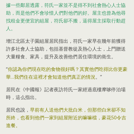
據一些鄰居透露，符氏一家並不是得不到社會熱心人士協
助，而是他們不會珍惜人們對他們的好。屋主也曾為他尋
找租金更便宜的組屋，符氏卻不搬，逼得屋主採取行動趕
人。
增江北區太子園組屋居民指出，符氏一家早在幾年前獲得
許多社會人士協助，包括基督教徒及熱心人士，上門贈送
大量糧食、家具，提升及改善他們居住環境的衛生。
“
你認為你們現在吃的食物很好嗎？其實他們吃得比你更豪
華…我們住在這裡才會知道他們真正的情況
。”
居民在《中國報》記者夜訪符氏一家經過底樓摩哆停泊場
時，這么指出。
居民也說，
早前有人送他們大批白米，但那些白米卻不知
所終，也看到他們一家到組屋附近的嘛嘛檔，豪花50令吉
進餐。