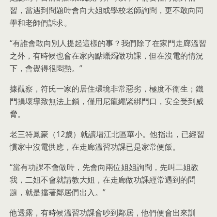
習，當遇到問題時會向大姐或學校老師詢問，更不敢向同
學和老師們訴求。
“有誰會敢向別人提起這樣的事？我們除了在家門走廊溫習
之外，有時候也會在家內點蠟燭做功課，但在沒電的情況
下，會覺得很悶熱。”
據觀察，符氏一家的居住環境非常惡劣，極度不衛生；鐵
門損壞導致無法上鎖，僅用尼龍繩緊綁門口，安全受到威
脅。
老三符鳳豪（12歲）就讀增江北區華小。他指出，已經習
慣家中沒電供應，在走廊溫習功課已是家常便飯。
“當有功課不會做時，先會向兩位姐姐詢問，先叫二姐教
我，二姐不會就請教大姐，在走廊做功課經常遇到的問
題，就是擋著鄰居們出入。”
他透露，有時候溫習功課會吵到鄰居，他們便會出來訓