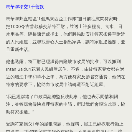
馬華聯移交1千善款
馬華聯邦直轄區“1個馬來西亞工作隊”週日前往慰問符家時，
把1000令吉善款移交給符亞財，並送上許多糧食、食水、日
常用品等。隊長陳元虎指出，他們將協助安排符家搬遷至附近
的人民組屋，並尋找善心人士捐出家具，讓符家度過難關，並
且重新生活。
他也透露，符亞財已經獲得吉隆坡市政局的批准，可以搬到
Intan Baiduri花園人民組屋居住。不過，由於符家兒女都在附
近的增江中學和華小上學，為方便符家及節省交通費，他們在
符家的要求下，協助向市政局申請轉遷至附近組屋。
“我已經聯絡了市政局副總監反映此事，他也表示同情和關
注，並答應會儘快處理符家的申請，所以我們會跟進此事，協
助符家搬遷。”
受詢符家拖欠1年的屋租問題，他聲稱，屋主已經採取行動上
門逼遷，“我們希望屋主好心有好報，不要再追究屋租了，讓