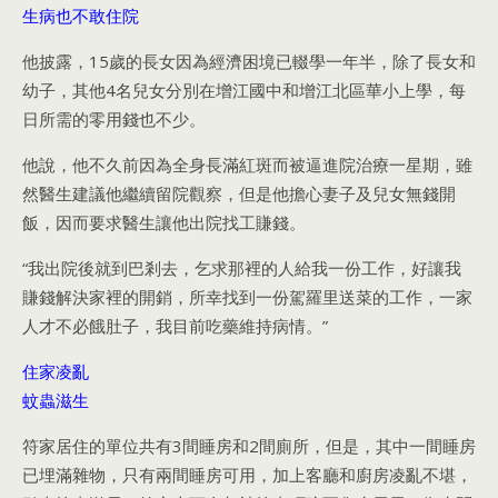
生病也不敢住院
他披露，15歲的長女因為經濟困境已輟學一年半，除了長女和
幼子，其他4名兒女分別在增江國中和增江北區華小上學，每
日所需的零用錢也不少。
他說，他不久前因為全身長滿紅斑而被逼進院治療一星期，雖
然醫生建議他繼續留院觀察，但是他擔心妻子及兒女無錢開
飯，因而要求醫生讓他出院找工賺錢。
“我出院後就到巴剎去，乞求那裡的人給我一份工作，好讓我
賺錢解決家裡的開銷，所幸找到一份駕羅里送菜的工作，一家
人才不必餓肚子，我目前吃藥維持病情。”
住家凌亂
蚊蟲滋生
符家居住的單位共有3間睡房和2間廁所，但是，其中一間睡房
已埋滿雜物，只有兩間睡房可用，加上客廳和廚房凌亂不堪，